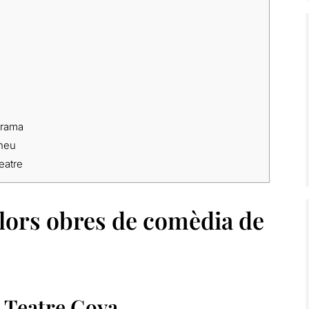
orama
eneu
eatre
llors obres de comèdia de
 Teatre Goya