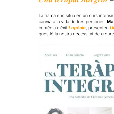
La trama ens situa en un curs intensi
canviarà la vida de tres persones.
Mar
comèdia d’èxit
Lapònia
, presenten
U
qüestió la nostra necessitat de creur