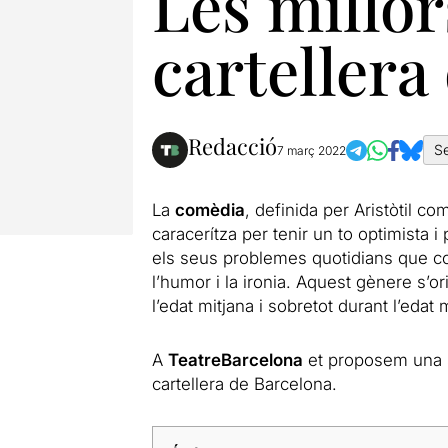
Les millor
cartellera
Redacció
S
7 març 2022
La
comèdia
, definida per Aristòtil c
caracerítza per tenir un to optimista
els seus problemes quotidians que con
l’humor i la ironia. Aquest gènere s’o
l’edat mitjana i sobretot durant l’edat
A
TeatreBarcelona
et proposem una s
cartellera de Barcelona.