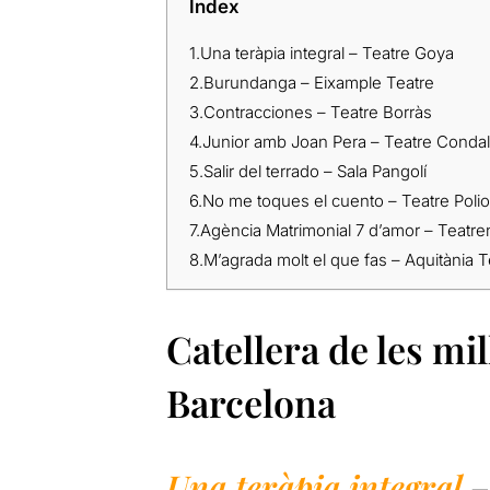
Índex
1.
Una teràpia integral – Teatre Goya
2.
Burundanga – Eixample Teatre
3.
Contracciones – Teatre Borràs
4.
Junior amb Joan Pera – Teatre Condal
5.
Salir del terrado – Sala Pangolí
6.
No me toques el cuento – Teatre Poli
7.
Agència Matrimonial 7 d’amor – Teatr
8.
M’agrada molt el que fas – Aquitània T
Catellera de les mi
Barcelona
Una teràpia integral
–