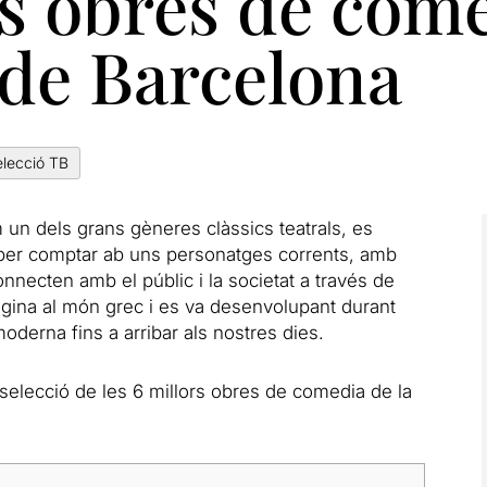
s obres de comè
 de Barcelona
elecció TB
om un dels grans gèneres clàssics teatrals, es
 i per comptar ab uns personatges corrents, amb
necten amb el públic i la societat a través de
rigina al món grec i es va desenvolupant durant
 moderna fins a arribar als nostres dies.
elecció de les 6 millors obres de comedia de la