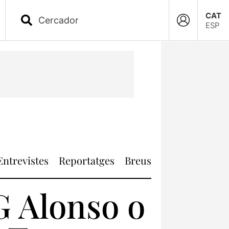
CAT
ESP
Entrevistes
Reportatges
Breus
G Alonso o