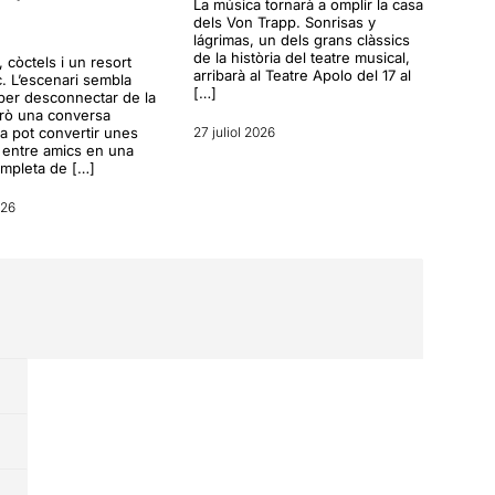
La música tornarà a omplir la casa
dels Von Trapp. Sonrisas y
lágrimas, un dels grans clàssics
de la història del teatre musical,
a, còctels i un resort
arribarà al Teatre Apolo del 17 al
c. L’escenari sembla
[…]
per desconnectar de la
erò una conversa
a pot convertir unes
27 juliol 2026
entre amics en una
ompleta de […]
026