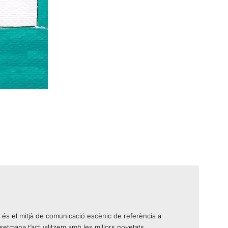
 és el mitjà de comunicació escènic de referència a
setmana t’actualitzem amb les millors novetats,