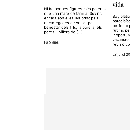
vida
Hi ha poques figures més potents
que una mare de família. Sovint,
Sol, platj
encara són elles les principals
paradisía
encarregades de vetllar pel
perfecte 
benestar dels fills, la parella, els
rutina, p
pares… Milers de […]
inoportun
vacances 
Fa 5 dies
revisió c
28 juliol 2