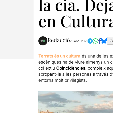
la cia. De
en Cultur
Redacció
G
26 abril 2021
Terrats és un cultura
és una de les e
escèniques ha de viure almenys un cop 
col·lectiu
Coincidències
, compleix aqu
apropant-la a les persones a través d
entorns molt privilegiats.