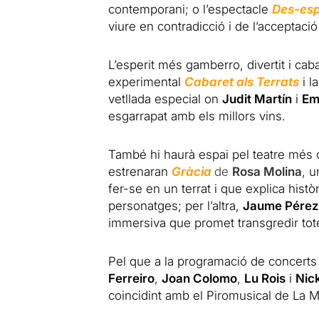
contemporani; o l’espectacle
Des-es
viure en contradicció i de l’acceptaci
L’esperit més gamberro, divertit i ca
experimental
Cabaret als Terrats
i l
vetllada especial on
Judit Martín
i
Em
esgarrapat amb els millors vins.
També hi haurà espai pel teatre més 
estrenaran
Gràcia
de
Rosa Molina
, 
fer-se en un terrat i que explica histò
personatges; per l’altra,
Jaume Pérez
immersiva que promet transgredir tot
Pel que a la programació de concer
Ferreiro
,
Joan Colomo
,
Lu Rois
i
Nic
coincidint amb el Piromusical de La 