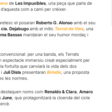
pera
de
Les Impuxibles
, una peça que parla de
ó d’aquesta com a camí per créixer.
baretesc el posaran
Roberto G. Alonso
amb el seu
a
cia. Dejabugo
amb el mític
Terrat de Vins
, una
ma Bassas
maridaran el seu humor mordaç i
convencional: per una banda, els Terrats
un espectacle immersiu creat especialment per
ria fortuïta que canviarà la vida dels dos
i
Juli Disla
presentaran
Brindis
, una proposta
es les normes.
ts destaquen noms com
Renaldo & Clara
,
Amaro
k June
, que protagonitzarà la cloenda del cicle
Mercè.