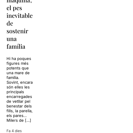
y
vacances a
el pes
lágrimas’
‘Cancun’
inevitable
torna a
per
de
Barcelona
replantejar
sostenir
tota una
La música
una
vida
tornarà a
família
omplir la casa
dels Von
Sol, platja,
Trapp.
còctels i un
Hi ha poques
Sonrisas y
resort
figures més
lágrimas, un
paradisíac.
potents que
dels grans
L’escenari
una mare de
clàssics de la
sembla perfecte
família.
història del
per
Sovint, encara
teatre musical,
desconnectar
són elles les
arribarà al
de la rutina,
principals
Teatre Apolo
però una
encarregades
del 17 al […]
conversa
de vetllar pel
inoportuna pot
benestar dels
27 juliol 2026
convertir unes
fills, la parella,
vacances entre
els pares…
amics en una
Milers de […]
revisió completa
de […]
Fa 4 dies