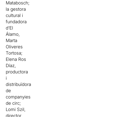
Matabosch;
la gestora
cultural i
fundadora
d’El
Álamo,
Marta
Oliveres
Tortosa;
Elena Ros
Díaz,
productora
i
distribuïdora
de
companyies
de circ;
Lomi Szil,
director