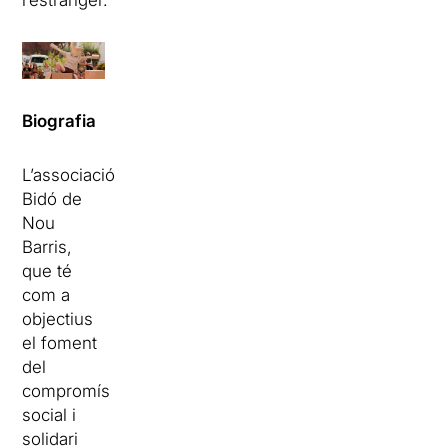
l’estranger.
Biografia
L’associació
Bidó de
Nou
Barris,
que té
com a
objectius
el foment
del
compromís
social i
solidari