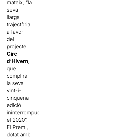
mateix, “la
seva
llarga
trajectòria
a favor
del
projecte
Circ
d’Hivern
,
que
complirà
la seva
vint-i-
cinquena
edició
ininterrompuda
el 2020”.
El Premi,
dotat amb