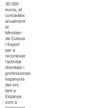
30.000
euros, el
concedeix
anualment
el
Ministeri
de Cultura
i Esport
per a
reconèixer
l’activitat
d’entitats i
professionals
espanyols
del circ
tant a
Espanya
com a