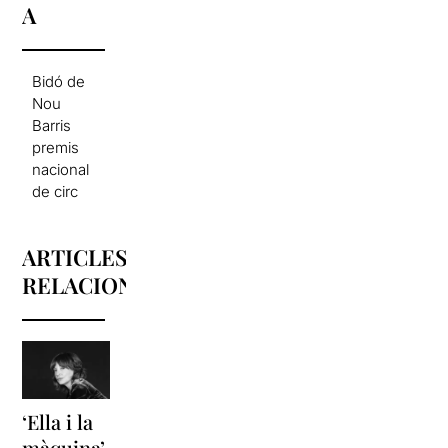
A
Bidó de
Nou
Barris
premis
nacional
de circ
ARTICLES
RELACIONATS
‘Ella i la
‘Sonrisas
Unes
màquina’,