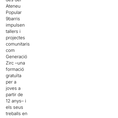
Ateneu
Popular
9barris
impulsen
tallers i
projectes
comunitaris
com
Generació
Zirc –una
formació
gratuïta
per a
joves a
partir de
12 anys– i
els seus
treballs en