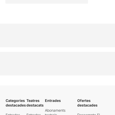
Categories
Teatres
Entrades
Ofertes
destacades
destacats
destacades
Abonaments
Entrades
Entrades
teatrals
Descompte El