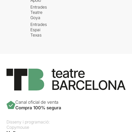
Apolo
Entrades
Teatre
Goya
Entrades
Espai
Texas
Canal oficial de venta
Compra 100% segura
Disseny i programació:
Copymouse