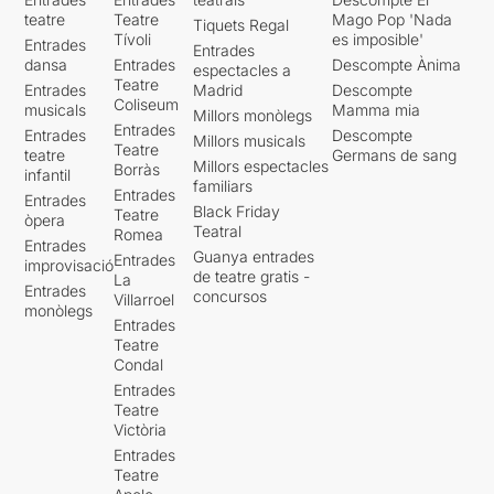
teatre
Teatre
Mago Pop 'Nada
Tiquets Regal
Tívoli
es imposible'
Entrades
Entrades
dansa
Entrades
Descompte Ànima
espectacles a
Teatre
Entrades
Madrid
Descompte
Coliseum
musicals
Mamma mia
Millors monòlegs
Entrades
Entrades
Descompte
Millors musicals
Teatre
teatre
Germans de sang
Millors espectacles
Borràs
infantil
familiars
Entrades
Entrades
Black Friday
Teatre
òpera
Teatral
Romea
Entrades
Guanya entrades
Entrades
improvisació
de teatre gratis -
La
Entrades
concursos
Villarroel
monòlegs
Entrades
Teatre
Condal
Entrades
Teatre
Victòria
Entrades
Teatre