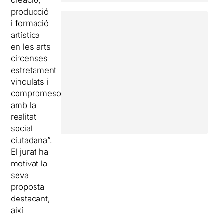
creació,
producció
i formació
artística
en les arts
circenses
estretament
vinculats i
compromesos
amb la
realitat
social i
ciutadana”.
El jurat ha
motivat la
seva
proposta
destacant,
així