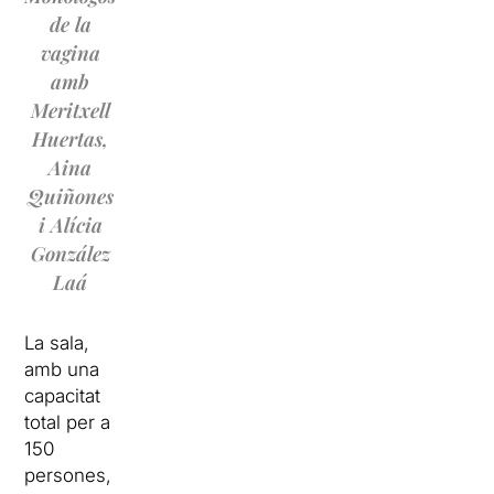
de la
vagina
amb
Meritxell
Huertas,
Aina
Quiñones
i Alícia
González
Laá
La sala,
amb una
capacitat
total per a
150
persones,