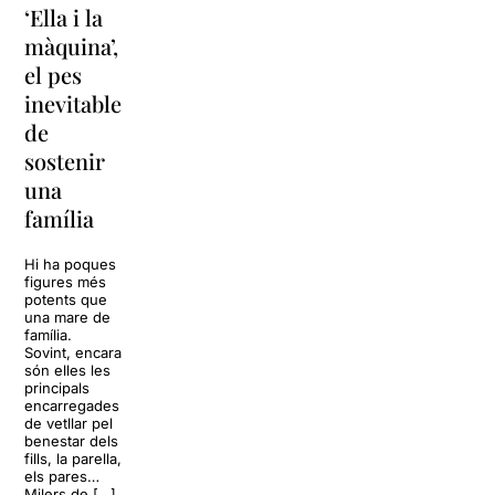
‘Ella i la
‘Sonrisas
Unes
màquina’,
y
vacances a
el pes
lágrimas’
‘Cancun’
inevitable
torna a
per
de
Barcelona
replantejar
sostenir
tota una
La música
una
vida
tornarà a
família
omplir la casa
dels Von
Sol, platja,
Trapp.
còctels i un
Hi ha poques
Sonrisas y
resort
figures més
lágrimas, un
paradisíac.
potents que
dels grans
L’escenari
una mare de
clàssics de la
sembla perfecte
família.
història del
per
Sovint, encara
teatre musical,
desconnectar
són elles les
arribarà al
de la rutina,
principals
Teatre Apolo
però una
encarregades
del 17 al […]
conversa
de vetllar pel
inoportuna pot
benestar dels
27 juliol 2026
convertir unes
fills, la parella,
vacances entre
els pares…
amics en una
Milers de […]