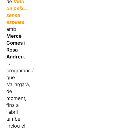
de
Vida
de peix…
sense
espines
amb
Mercè
Comes
i
Rosa
Andreu.
La
programació
que
s’allargarà,
de
moment,
fins a
l’abril
també
inclou el