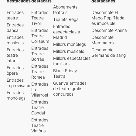
destacades
destacats
destacades
Abonaments
Entrades
Entrades
teatrals
Descompte El
teatre
Teatre
Mago Pop 'Nada
Tiquets Regal
Tívoli
es imposible'
Entrades
Entrades
dansa
Entrades
Descompte Ànima
espectacles a
Teatre
Entrades
Madrid
Descompte
Coliseum
musicals
Mamma mia
Millors monòlegs
Entrades
Entrades
Descompte
Millors musicals
Teatre
teatre
Germans de sang
Millors espectacles
Borràs
infantil
familiars
Entrades
Entrades
Black Friday
Teatre
òpera
Teatral
Romea
Entrades
Guanya entrades
Entrades
improvisació
de teatre gratis -
La
Entrades
concursos
Villarroel
monòlegs
Entrades
Teatre
Condal
Entrades
Teatre
Victòria