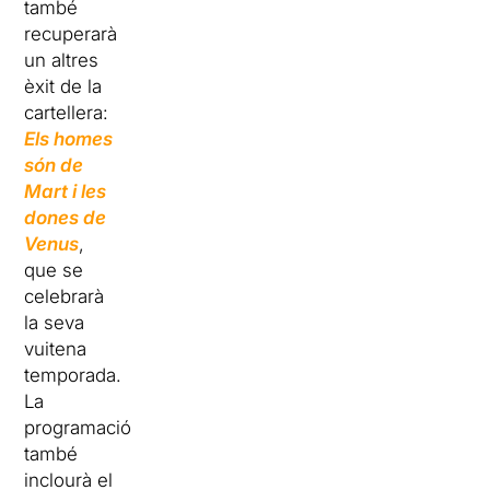
també
recuperarà
un altres
èxit de la
cartellera:
Els homes
són de
Mart i les
dones de
Venu
s
,
que se
celebrarà
la seva
vuitena
temporada.
La
programació
també
inclourà el