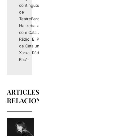
continguts editorials
de
TeatreBarcelona.com
Ha treballat a mitjans
com Catalunya
Ràdio, El Periódico
de Catalunya, La
Xarxa, Ràdio 4 o
Rac1.
ARTICLES
RELACIONATS