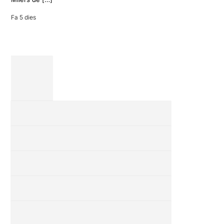
revisió completa
de […]
Fa 5 dies
28 juliol 2026