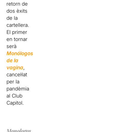
retorn de
dos èxits
de la
cartellera.
El primer
en tornar
serà
Monólogos
de la
vagina
,
cancel·lat
per la
pandèmia
al Club
Capitol.
Monologos