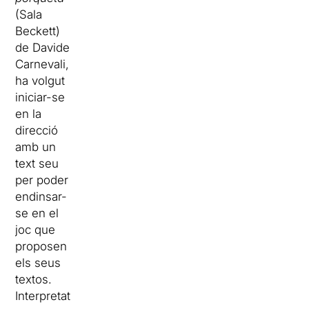
(Sala
Beckett)
de Davide
Carnevali,
ha volgut
iniciar-se
en la
direcció
amb un
text seu
per poder
endinsar-
se en el
joc que
proposen
els seus
textos.
Interpretat