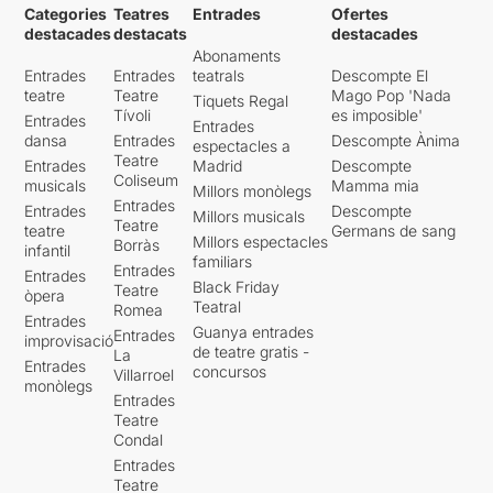
Categories
Teatres
Entrades
Ofertes
destacades
destacats
destacades
Abonaments
Entrades
Entrades
teatrals
Descompte El
teatre
Teatre
Mago Pop 'Nada
Tiquets Regal
Tívoli
es imposible'
Entrades
Entrades
dansa
Entrades
Descompte Ànima
espectacles a
Teatre
Entrades
Madrid
Descompte
Coliseum
musicals
Mamma mia
Millors monòlegs
Entrades
Entrades
Descompte
Millors musicals
Teatre
teatre
Germans de sang
Millors espectacles
Borràs
infantil
familiars
Entrades
Entrades
Black Friday
Teatre
òpera
Teatral
Romea
Entrades
Guanya entrades
Entrades
improvisació
de teatre gratis -
La
Entrades
concursos
Villarroel
monòlegs
Entrades
Teatre
Condal
Entrades
Teatre