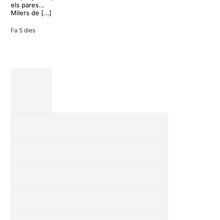
vacances entre
els pares…
amics en una
Milers de […]
revisió completa
de […]
Fa 5 dies
28 juliol 2026