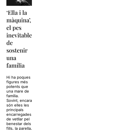
‘Ella i la
‘Sonrisas
Unes
màquina’,
y
vacances a
el pes
lágrimas’
‘Cancun’
inevitable
torna a
per
de
Barcelona
replantejar
sostenir
tota una
La música
una
vida
tornarà a
família
omplir la casa
dels Von
Sol, platja,
Trapp.
còctels i un
Hi ha poques
Sonrisas y
resort
figures més
lágrimas, un
paradisíac.
potents que
dels grans
L’escenari
una mare de
clàssics de la
sembla perfecte
família.
història del
per
Sovint, encara
teatre musical,
desconnectar
són elles les
arribarà al
de la rutina,
principals
Teatre Apolo
però una
encarregades
del 17 al […]
conversa
de vetllar pel
inoportuna pot
benestar dels
27 juliol 2026
convertir unes
fills, la parella,