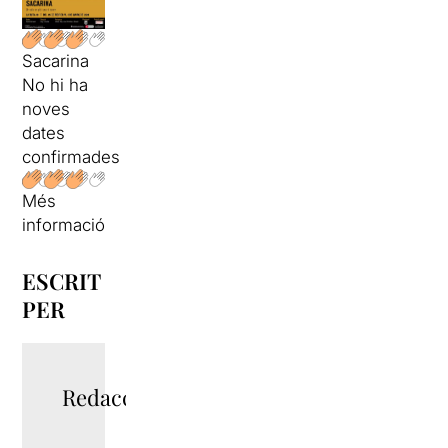
Sacarina
No hi ha
noves
dates
confirmades
Més
informació
ESCRIT
PER
Redacció