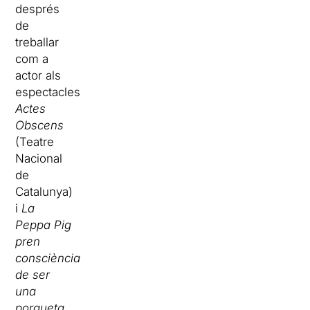
després
de
treballar
com a
actor als
espectacles
Actes
Obscens
(Teatre
Nacional
de
Catalunya)
i
La
Peppa Pig
pren
consciència
de ser
una
porqueta