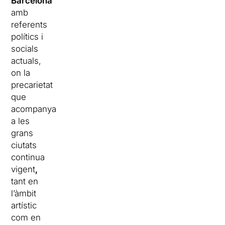
Barcelona
amb
referents
polítics i
socials
actuals,
on la
precarietat
que
acompanya
a les
grans
ciutats
continua
vigent
,
tant en
l’àmbit
artístic
com en