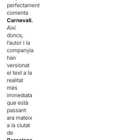
perfectament”,
comenta
Carnevali.
Així
doncs,
l’autor i la
companyia
han
versionat
el text a la
realitat
més
immediata
que està
passant
ara mateix
a la ciutat
de