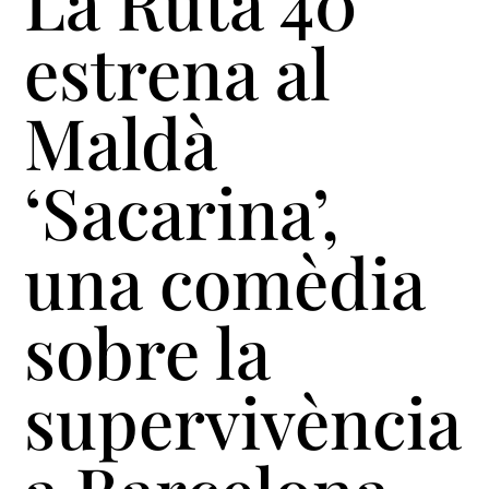
La Ruta 40
estrena al
Maldà
‘Sacarina’,
una comèdia
sobre la
supervivència