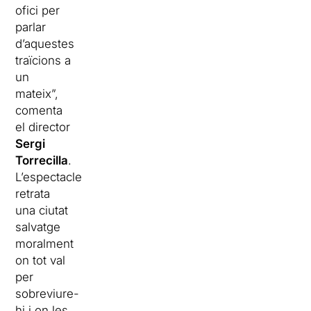
ofici per
parlar
d’aquestes
traïcions a
un
mateix”,
comenta
el director
Sergi
Torrecilla
.
L’espectacle
retrata
una ciutat
salvatge
moralment
on tot val
per
sobreviure-
hi i on les