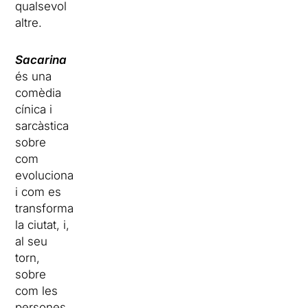
qualsevol
altre.
Sacarina
és una
comèdia
cínica i
sarcàstica
sobre
com
evoluciona
i com es
transforma
la ciutat, i,
al seu
torn,
sobre
com les
persones