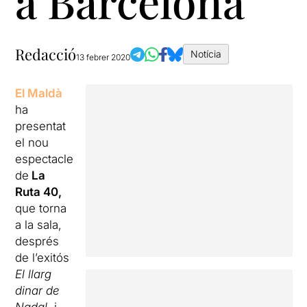
a Barcelona
Redacció
Notícia
13 febrer 2020
El Maldà
ha
presentat
el nou
espectacle
de
La
Ruta 40,
que torna
a la sala,
després
de l’exitós
El llarg
dinar de