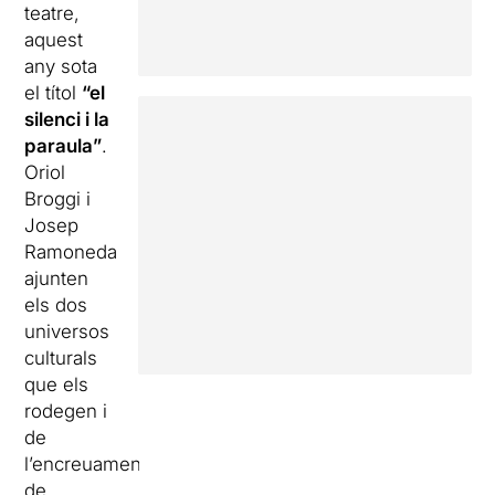
teatre,
aquest
any sota
el títol
“el
silenci i la
paraula”
.
Oriol
Broggi i
Josep
Ramoneda
ajunten
els dos
universos
culturals
que els
rodegen i
de
l’encreuament
de