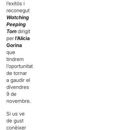
l’exitós i
reconegut
Watching
Peeping
Tom
dirigit
per
l’Alícia
Gorina
que
tindrem
l’oportunitat
de tornar
a gaudir el
divendres
9 de
novembre.
Si us ve
de gust
conèixer