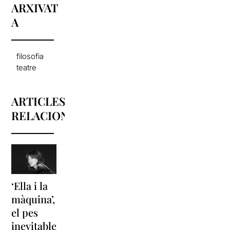
ARXIVAT
A
filosofia
teatre
ARTICLES
RELACIONATS
‘Ella i la
‘Sonrisas
Unes
màquina’,
y
vacances a
el pes
lágrimas’
‘Cancun’
inevitable
torna a