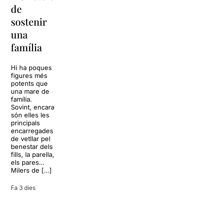
per
de
Barcelona
replantejar
sostenir
tota una
La música
una
vida
tornarà a
família
omplir la casa
dels Von
Sol, platja,
Trapp.
còctels i un
Hi ha poques
Sonrisas y
resort
figures més
lágrimas, un
paradisíac.
potents que
dels grans
L’escenari
una mare de
clàssics de la
sembla perfecte
família.
història del
per
Sovint, encara
teatre musical,
desconnectar
són elles les
arribarà al
de la rutina,
principals
Teatre Apolo
però una
encarregades
del 17 al […]
conversa
de vetllar pel
inoportuna pot
benestar dels
27 juliol 2026
convertir unes
fills, la parella,
vacances entre
els pares…
amics en una
Milers de […]
revisió completa
de […]
Fa 3 dies
28 juliol 2026