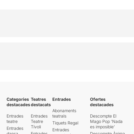
Categories
Teatres
Entrades
Ofertes
destacades
destacats
destacades
Abonaments
Entrades
Entrades
teatrals
Descompte El
teatre
Teatre
Mago Pop 'Nada
Tiquets Regal
Tívoli
es imposible'
Entrades
Entrades
dansa
Entrades
Descompte Ànima