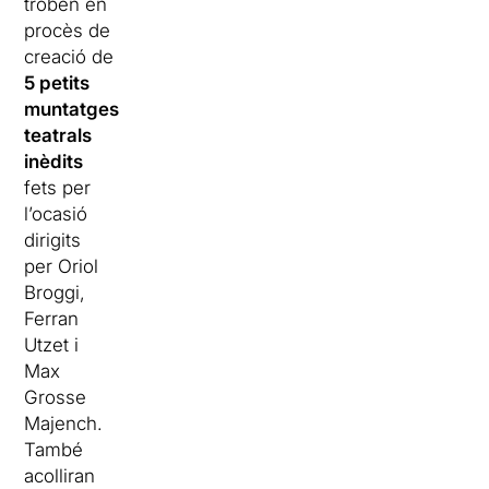
troben en
procès de
creació de
5 petits
muntatges
teatrals
inèdits
fets per
l’ocasió
dirigits
per Oriol
Broggi,
Ferran
Utzet i
Max
Grosse
Majench.
També
acolliran