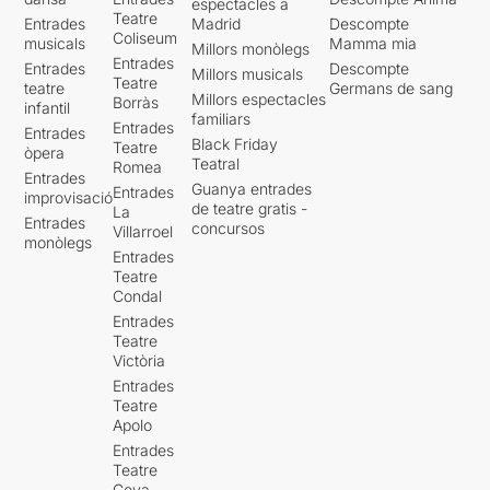
espectacles a
Teatre
Entrades
Madrid
Descompte
Coliseum
musicals
Mamma mia
Millors monòlegs
Entrades
Entrades
Descompte
Millors musicals
Teatre
teatre
Germans de sang
Millors espectacles
Borràs
infantil
familiars
Entrades
Entrades
Black Friday
Teatre
òpera
Teatral
Romea
Entrades
Guanya entrades
Entrades
improvisació
de teatre gratis -
La
Entrades
concursos
Villarroel
monòlegs
Entrades
Teatre
Condal
Entrades
Teatre
Victòria
Entrades
Teatre
Apolo
Entrades
Teatre
Goya