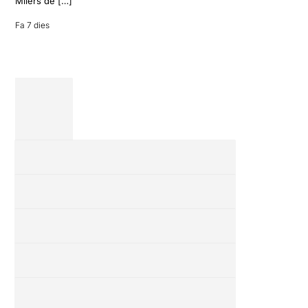
Milers de […]
revisió completa
de […]
Fa 7 dies
28 juliol 2026