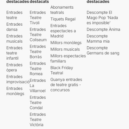
destacades
destacats
destacades
Abonaments
Entrades
Entrades
teatrals
Descompte El
teatre
Teatre
Mago Pop 'Nada
Tiquets Regal
Tívoli
es imposible'
Entrades
Entrades
dansa
Entrades
Descompte Ànima
espectacles a
Teatre
Entrades
Madrid
Descompte
Coliseum
musicals
Mamma mia
Millors monòlegs
Entrades
Entrades
Descompte
Millors musicals
Teatre
teatre
Germans de sang
Millors espectacles
Borràs
infantil
familiars
Entrades
Entrades
Black Friday
Teatre
òpera
Teatral
Romea
Entrades
Guanya entrades
Entrades
improvisació
de teatre gratis -
La
Entrades
concursos
Villarroel
monòlegs
Entrades
Teatre
Condal
Entrades
Teatre
Victòria