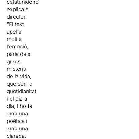
estatunidenc”,
explica el
director:
“El text
apel·la
molt a
l’emoció,
parla dels
grans
misteris
de la vida,
que són la
quotidianitat
i el dia a
dia, i ho fa
amb una
poètica i
amb una
claredat