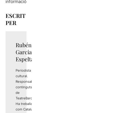
informació
ESCRIT
PER
Rubén
TWITTER
Garcia
Espelta
Periodista i gestor
cultural.
Responsable de
continguts editorials
de
TeatreBarcelona.com
Ha treballat a mitjans
com Catalunya