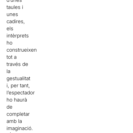
d’unes
taules i
unes
cadires,
els
intèrprets
ho
construeixen
tot a
través de
la
gestualitat
i, per tant,
l’espectador
ho haurà
de
completar
amb la
imaginació.