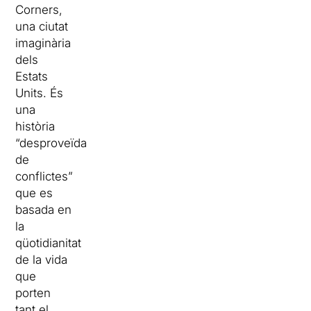
Corners,
una ciutat
imaginària
dels
Estats
Units. És
una
història
“desproveïda
de
conflictes”
que es
basada en
la
qüotidianitat
de la vida
que
porten
tant el