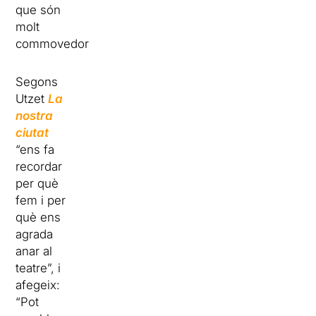
que són
molt
commovedores”.
Segons
Utzet
La
nostra
ciutat
“ens fa
recordar
per què
fem i per
què ens
agrada
anar al
teatre”, i
afegeix:
“Pot