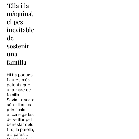
‘Ella i la
‘Sonrisas
Unes
màquina’,
y
vacances a
el pes
lágrimas’
‘Cancun’
inevitable
torna a
per
de
Barcelona
replantejar
sostenir
tota una
La música
una
vida
tornarà a
família
omplir la casa
dels Von
Sol, platja,
Trapp.
còctels i un
Hi ha poques
Sonrisas y
resort
figures més
lágrimas, un
paradisíac.
potents que
dels grans
L’escenari
una mare de
clàssics de la
sembla perfecte
família.
història del
per
Sovint, encara
teatre musical,
desconnectar
són elles les
arribarà al
de la rutina,
principals
Teatre Apolo
però una
encarregades
del 17 al […]
conversa
de vetllar pel
inoportuna pot
benestar dels
27 juliol 2026
convertir unes
fills, la parella,
vacances entre
els pares…
amics en una