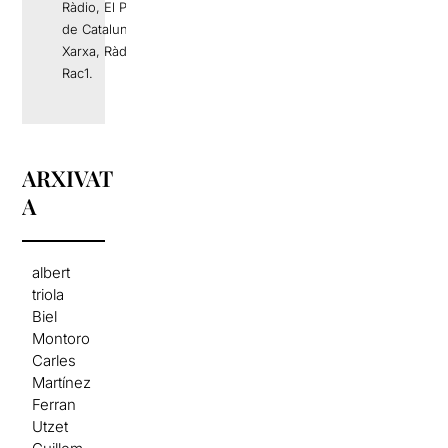
Ràdio, El Periódico
de Catalunya, La
Xarxa, Ràdio 4 o
Rac1.
ARXIVAT
A
albert
triola
Biel
Montoro
Carles
Martínez
Ferran
Utzet