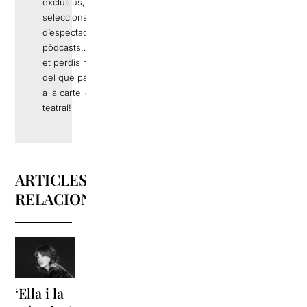
exclusius,
seleccions
d’espectacles,
pòdcasts… No
et perdis res
del que passa
a la cartellera
teatral!
ARTICLES
RELACIONATS
‘Ella i la
‘Sonrisas
Unes