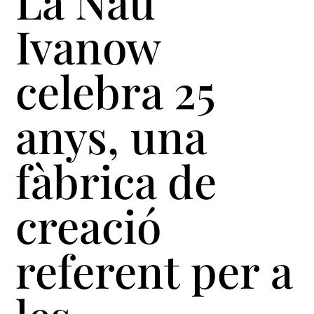
La Nau
Ivanow
celebra 25
anys, una
fàbrica de
creació
referent per a