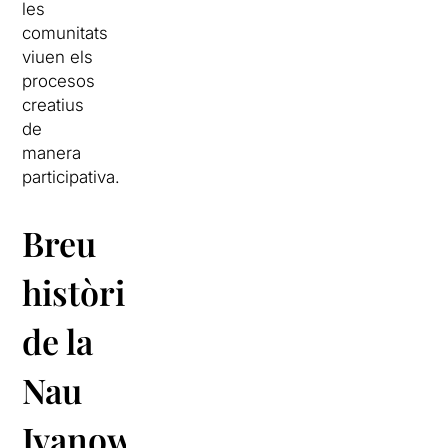
les
comunitats
viuen els
procesos
creatius
de
manera
participativa.
Breu
història
de la
Nau
Ivanow