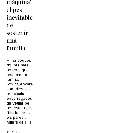
màquina’,
y
vacances a
el pes
lágrimas’
‘Cancun’
inevitable
torna a
per
de
Barcelona
replantejar
sostenir
tota una
La música
una
vida
tornarà a
família
omplir la casa
dels Von
Sol, platja,
Trapp.
còctels i un
Hi ha poques
Sonrisas y
resort
figures més
lágrimas, un
paradisíac.
potents que
dels grans
L’escenari
una mare de
clàssics de la
sembla perfecte
família.
història del
per
Sovint, encara
teatre musical,
desconnectar
són elles les
arribarà al
de la rutina,
principals
Teatre Apolo
però una
encarregades
del 17 al […]
conversa
de vetllar pel
inoportuna pot
benestar dels
27 juliol 2026
convertir unes
fills, la parella,
vacances entre
els pares…
amics en una
Milers de […]
revisió completa
de […]
Fa 5 dies