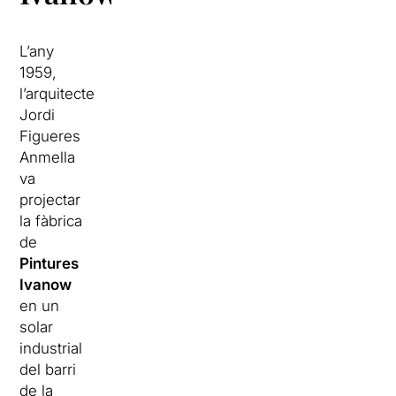
L’any
1959,
l’arquitecte
Jordi
Figueres
Anmella
va
projectar
la fàbrica
de
Pintures
Ivanow
en un
solar
industrial
del barri
de la