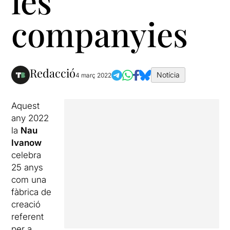
les
companyies
Redacció
Notícia
4 març 2022
Aquest
any 2022
la
Nau
Ivanow
celebra
25 anys
com una
fàbrica de
creació
referent
per a