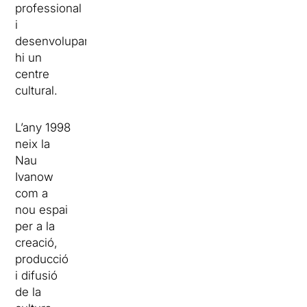
professional
i
desenvolupar-
hi un
centre
cultural.
L’any 1998
neix la
Nau
Ivanow
com a
nou espai
per a la
creació,
producció
i difusió
de la