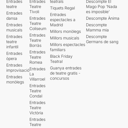
Entrades
Entrades
teatrals
Descompte El
teatre
Teatre
Mago Pop 'Nada
Tiquets Regal
Tívoli
es imposible'
Entrades
Entrades
dansa
Entrades
Descompte Ànima
espectacles a
Teatre
Entrades
Madrid
Descompte
Coliseum
musicals
Mamma mia
Millors monòlegs
Entrades
Entrades
Descompte
Millors musicals
Teatre
teatre
Germans de sang
Millors espectacles
Borràs
infantil
familiars
Entrades
Entrades
Black Friday
Teatre
òpera
Teatral
Romea
Entrades
Guanya entrades
Entrades
improvisació
de teatre gratis -
La
Entrades
concursos
Villarroel
monòlegs
Entrades
Teatre
Condal
Entrades
Teatre
Victòria
Entrades
Teatre