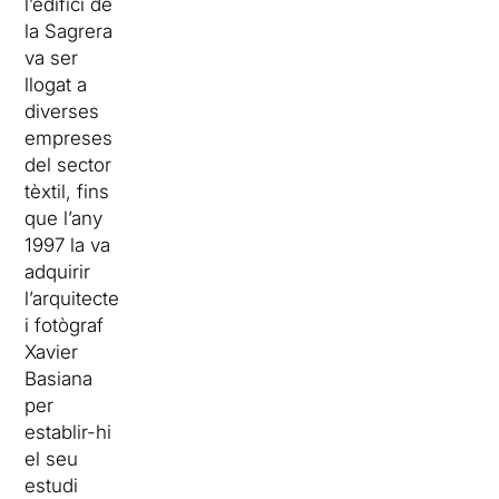
l’edifici de
la Sagrera
va ser
llogat a
diverses
empreses
del sector
tèxtil, fins
que l’any
1997 la va
adquirir
l’arquitecte
i fotògraf
Xavier
Basiana
per
establir-hi
el seu
estudi