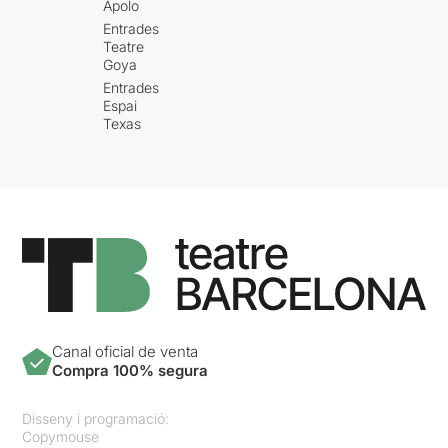
Apolo
Entrades
Teatre
Goya
Entrades
Espai
Texas
Canal oficial de venta
Compra 100% segura
Disseny i programació:
Copymouse