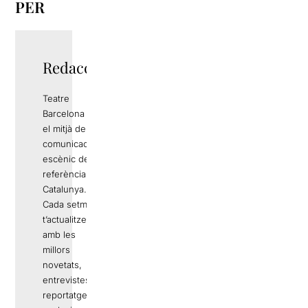
PER
Redacció
Teatre
Barcelona és
el mitjà de
comunicació
escènic de
referència a
Catalunya.
Cada setmana
t’actualitzem
amb les
millors
novetats,
entrevistes,
reportatges