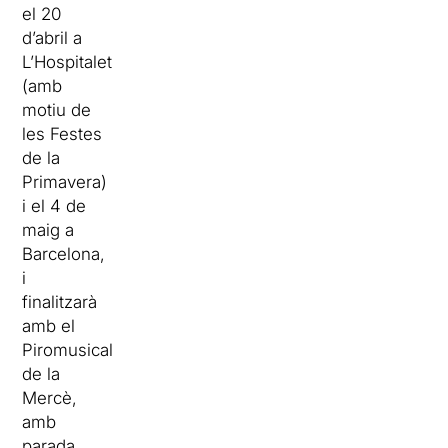
el 20
d’abril a
L’Hospitalet
(amb
motiu de
les Festes
de la
Primavera)
i el 4 de
maig a
Barcelona,
i
finalitzarà
amb el
Piromusical
de la
Mercè,
amb
parada,