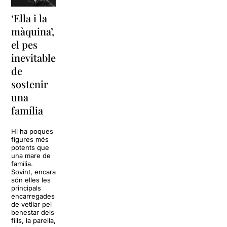
‘Ella i la
‘Sonrisas
Unes
màquina’,
y
vacances a
el pes
lágrimas’
‘Cancun’
inevitable
torna a
per
de
Barcelona
replantejar
sostenir
tota una
La música
una
vida
tornarà a
família
omplir la casa
dels Von
Sol, platja,
Trapp.
còctels i un
Hi ha poques
Sonrisas y
resort
figures més
lágrimas, un
paradisíac.
potents que
dels grans
L’escenari
una mare de
clàssics de la
sembla perfecte
família.
història del
per
Sovint, encara
teatre musical,
desconnectar
són elles les
arribarà al
de la rutina,
principals
Teatre Apolo
però una
encarregades
del 17 al […]
conversa
de vetllar pel
inoportuna pot
benestar dels
27 juliol 2026
convertir unes
fills, la parella,