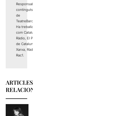
Responsable de
continguts editorials
de
TeatreBarcelona.com
Ha treballat a mitjans
com Catalunya
Ràdio, El Periódico
de Catalunya, La
Xarxa, Ràdio 4 o
Rac1.
ARTICLES
RELACIONATS