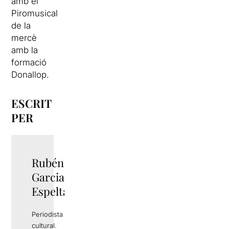
amb el
Piromusical
de la
mercè
amb la
formació
Donallop
.
ESCRIT
PER
Rubén
TWITTER
Garcia
Espelta
Periodista i gestor
cultural.