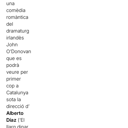
una
comèdia
romàntica
del
dramaturg
irlandès
John
O’Donovan
que es
podrà
veure per
primer
cop a
Catalunya
sota la
direcció
d’
Alberto
Díaz
(‘El
llarg dinar