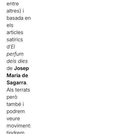
entre
altres) i
basada en
els
articles
satírics
d’
El
perfum
dels dies
de
Josep
Maria de
Sagarra
.
Als terrats
però
també i
podrem
veure
moviment:
tindrem