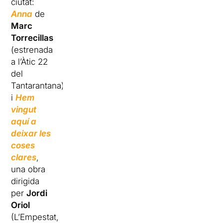
ciutat:
Anna
de
Marc
Torrecillas
(estrenada
a l’Àtic 22
del
Tantarantana)
i
Hem
vingut
aquí a
deixar les
coses
clares
,
una obra
dirigida
per
Jordi
Oriol
(L’Empestat,