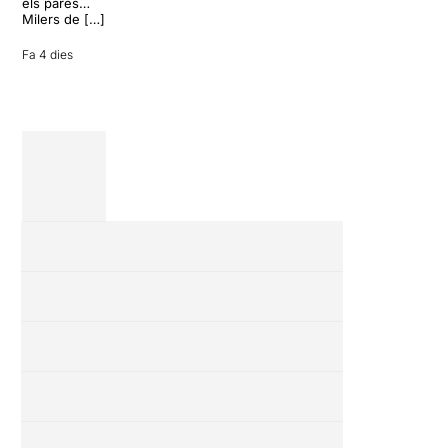
vacances entre
els pares…
amics en una
Milers de […]
revisió completa
de […]
Fa 4 dies
28 juliol 2026