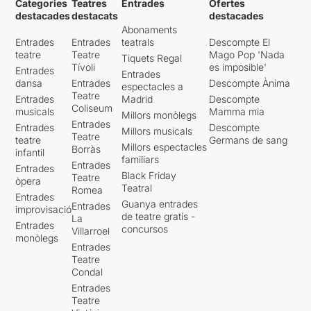
Categories
Teatres
Entrades
Ofertes
destacades
destacats
destacades
Abonaments
Entrades
Entrades
teatrals
Descompte El
teatre
Teatre
Mago Pop 'Nada
Tiquets Regal
Tívoli
es imposible'
Entrades
Entrades
dansa
Entrades
Descompte Ànima
espectacles a
Teatre
Entrades
Madrid
Descompte
Coliseum
musicals
Mamma mia
Millors monòlegs
Entrades
Entrades
Descompte
Millors musicals
Teatre
teatre
Germans de sang
Millors espectacles
Borràs
infantil
familiars
Entrades
Entrades
Black Friday
Teatre
òpera
Teatral
Romea
Entrades
Guanya entrades
Entrades
improvisació
de teatre gratis -
La
Entrades
concursos
Villarroel
monòlegs
Entrades
Teatre
Condal
Entrades
Teatre