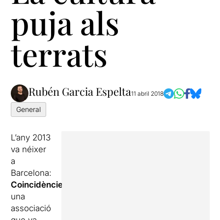
puja als
terrats
Rubén Garcia Espelta
11 abril 2018
General
L’any 2013
va néixer
a
Barcelona:
Coincidències
,
una
associació