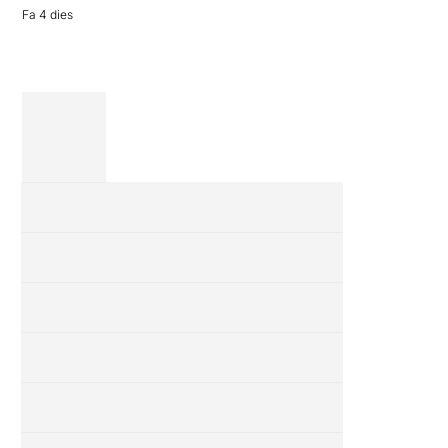
de […]
Fa 4 dies
28 juliol 2026