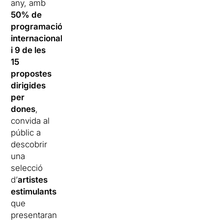
any, amb
50% de
programació
internacional
i 9 de les
15
propostes
dirigides
per
dones
,
convida al
públic a
descobrir
una
selecció
d’
artistes
estimulants
que
presentaran