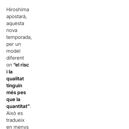
Hiroshima
apostarà,
aquesta
nova
temporada,
per un
model
diferent
on
“el risc
i la
qualitat
tinguin
més pes
que la
quantitat”
.
Això es
tradueix
en menys