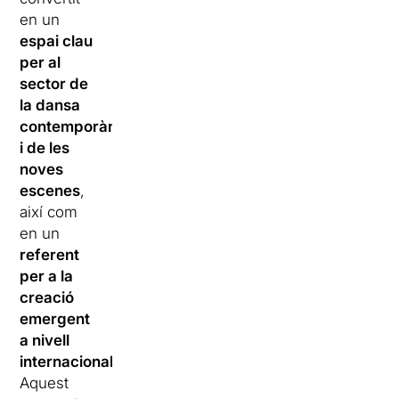
en un
espai clau
per al
sector de
la dansa
contemporàna
i de les
noves
escenes
,
així com
en un
referent
per a la
creació
emergent
a nivell
internacional
.
Aquest