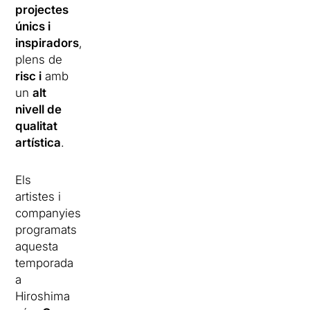
projectes
únics i
inspiradors
,
plens de
risc i
amb
un
alt
nivell de
qualitat
artística
.
Els
artistes i
companyies
programats
aquesta
temporada
a
Hiroshima