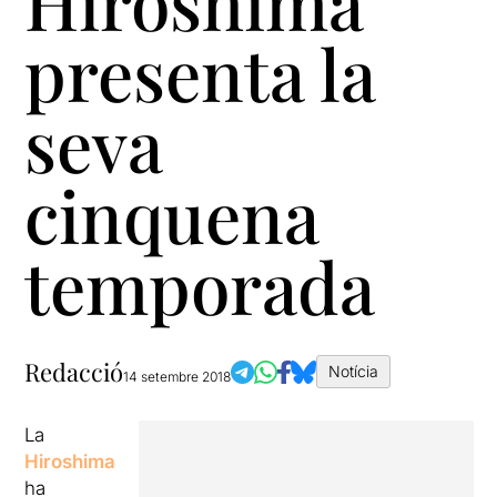
Hiroshima
presenta la
seva
cinquena
temporada
Redacció
Notícia
14 setembre 2018
La
Hiroshima
ha