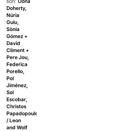
són:
Oona
Doherty,
Núria
Guiu,
Sònia
Gómez +
David
Climent +
Pere Jou,
Federica
Porello,
Pol
Jiménez,
Sol
Escobar,
Christos
Papadopoulos
/ Leon
and Wolf