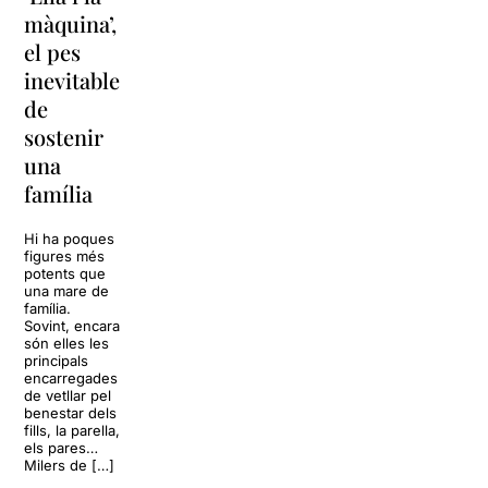
Unes
màquina’,
y
vacances a
el pes
lágrimas’
‘Cancun’
inevitable
torna a
per
de
Barcelona
replantejar
sostenir
tota una
La música
una
vida
tornarà a
família
omplir la casa
dels Von
Sol, platja,
Trapp.
còctels i un
Hi ha poques
Sonrisas y
resort
figures més
lágrimas, un
paradisíac.
potents que
dels grans
L’escenari
una mare de
clàssics de la
sembla perfecte
família.
història del
per
Sovint, encara
teatre musical,
desconnectar
són elles les
arribarà al
de la rutina,
principals
Teatre Apolo
però una
encarregades
del 17 al […]
conversa
de vetllar pel
inoportuna pot
benestar dels
27 juliol 2026
convertir unes
fills, la parella,
vacances entre
els pares…
amics en una
Milers de […]
revisió completa