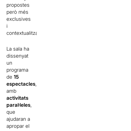
propostes
però més
exclusives
i
contextualitzades.
La sala ha
dissenyat
un
programa
de
15
espectacles
,
amb
activitats
paral·leles
,
que
ajudaran a
apropar el