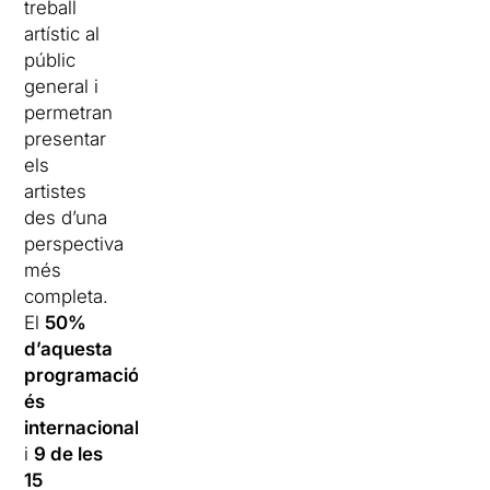
treball
artístic al
públic
general i
permetran
presentar
els
artistes
des d’una
perspectiva
més
completa.
El
50%
d’aquesta
programació
és
internacional
i
9 de les
15