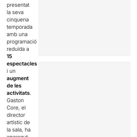
presentat
la seva
cinquena
temporada
amb una
programació
reduïda a
15
espectacles
i un
augment
de les
activitats
.
Gaston
Core, el
director
artístic de
la sala, ha