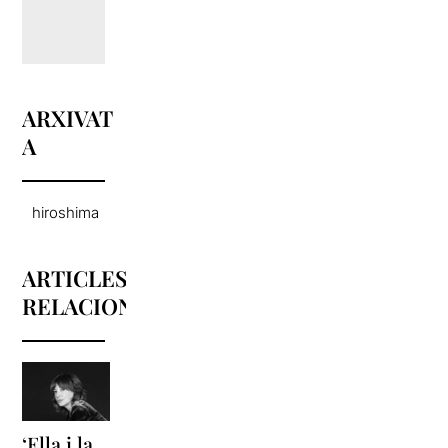
ARXIVAT
A
hiroshima
ARTICLES
RELACIONATS
‘Ella i la
‘Sonrisas