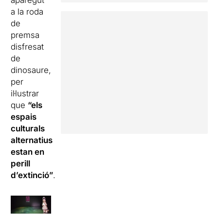
aparegut
a la roda
de
premsa
disfresat
de
dinosaure,
per
il·lustrar
que
“els
espais
culturals
alternatius
estan en
perill
d’extinció”
.