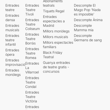
Abonaments
Entrades
Entrades
teatrals
Descompte El
teatre
Teatre
Mago Pop 'Nada
Tiquets Regal
Tívoli
es imposible'
Entrades
Entrades
dansa
Entrades
Descompte Ànima
espectacles a
Teatre
Entrades
Madrid
Descompte
Coliseum
musicals
Mamma mia
Millors monòlegs
Entrades
Entrades
Descompte
Millors musicals
Teatre
teatre
Germans de sang
Millors espectacles
Borràs
infantil
familiars
Entrades
Entrades
Black Friday
Teatre
òpera
Teatral
Romea
Entrades
Guanya entrades
Entrades
improvisació
de teatre gratis -
La
Entrades
concursos
Villarroel
monòlegs
Entrades
Teatre
Condal
Entrades
Teatre
Victòria
Entrades