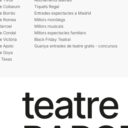
re Coliseum
Tiquets Regal
e Borràs
Entrades espectacles a Madrid
re Romea
Millors monòlegs
larroel
Millors musicals
re Condal
Millors espectacles familiars
e Victòria
Black Friday Teatral
e Apolo
Guanya entrades de teatre gratis - concursos
re Goya
i Texas