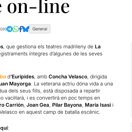
e on-line
General
2020
os
, que gestiona els teatres madrileny de
La
egistraments íntegres d’algunes de les seves
uba
d
‘Eurípides
, amb
Concha Velasco
, dirigida
uan Mayorga
. La veterana actriu dóna vida a una
a dels seus fills, està disposada a repartir
vacil·larà, i es convertirà en poc temps en
ro Carrión
,
Joan Gea
,
Pilar Bayona
,
María Isasi
i
e Velasco en aquest camp de batalla escènic.
quí
: