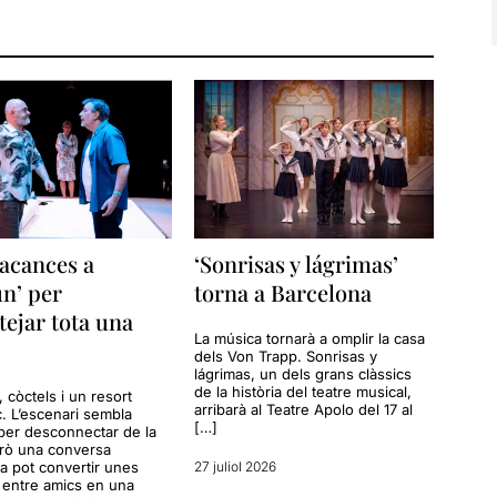
acances a
‘Sonrisas y lágrimas’
n’ per
torna a Barcelona
tejar tota una
La música tornarà a omplir la casa
dels Von Trapp. Sonrisas y
lágrimas, un dels grans clàssics
de la història del teatre musical,
a, còctels i un resort
arribarà al Teatre Apolo del 17 al
c. L’escenari sembla
[…]
per desconnectar de la
erò una conversa
a pot convertir unes
27 juliol 2026
entre amics en una