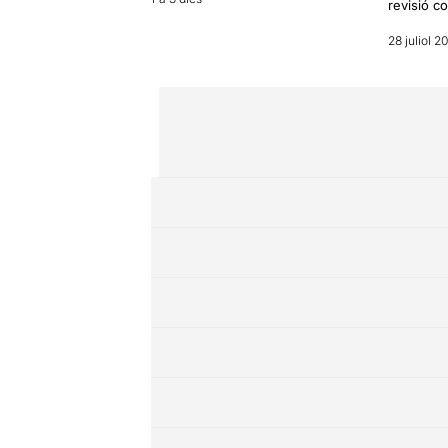
revisió c
28 juliol 2