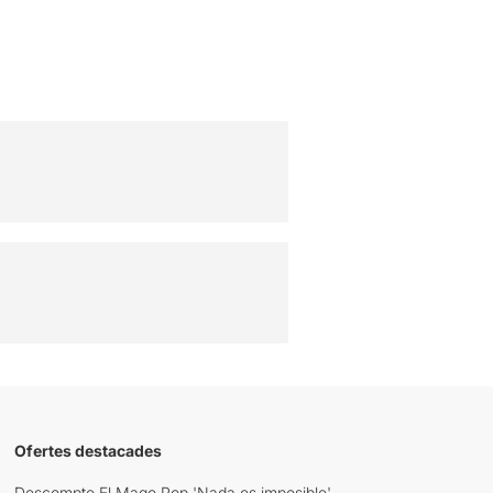
Ofertes destacades
Descompte El Mago Pop 'Nada es imposible'