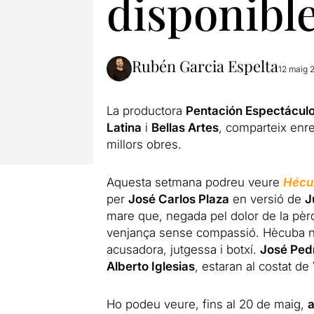
disponibl
Rubén Garcia Espelta
12 maig 
La productora
Pentación Espectácul
Latina
i
Bellas Artes
, comparteix enr
millors obres.
Aquesta setmana podreu veure
Héc
per
José Carlos Plaza
en versió de
J
mare que, negada pel dolor de la pèrdu
venjança sense compassió. Hècuba no 
acusadora, jutgessa i botxí.
José Ped
Alberto Iglesias
, estaran al costat d
Ho podeu veure, fins al 20 de maig,
a