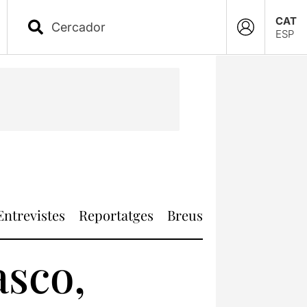
CAT
ESP
Entrevistes
Reportatges
Breus
asco,