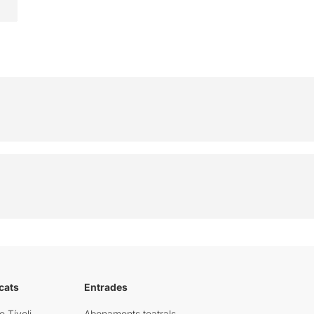
cats
Entrades
e Tívoli
Abonaments teatrals