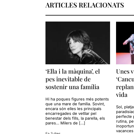
ARTICLES RELACIONATS
‘Ella i la màquina’, el
Unes v
pes inevitable de
‘Cancu
sostenir una família
replan
vida
Hi ha poques figures més potents
que una mare de família. Sovint,
Sol, platj
encara són elles les principals
paradisía
encarregades de vetllar pel
perfecte 
benestar dels fills, la parella, els
rutina, p
pares… Milers de […]
inoportun
vacances 
Fa 3 dies