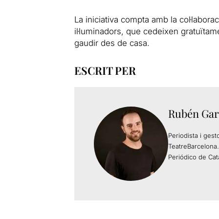
La iniciativa compta amb la col·laborac
il·luminadors, que cedeixen gratuïtam
gaudir des de casa.
ESCRIT PER
Rubén Gar
Periodista i gest
TeatreBarcelona.
Periódico de Cat