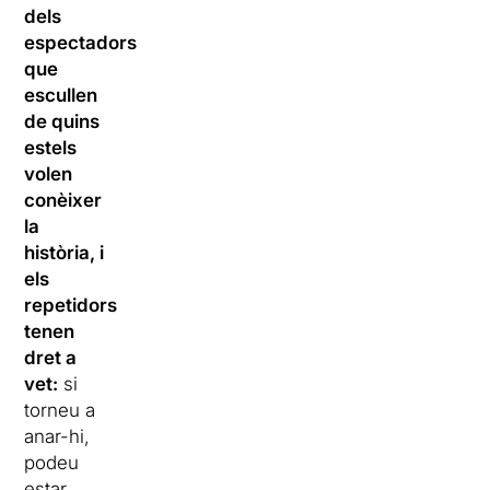
dels
espectadors,
que
escullen
de quins
estels
volen
conèixer
la
història, i
els
repetidors
tenen
dret a
vet:
si
torneu a
anar-hi,
podeu
estar