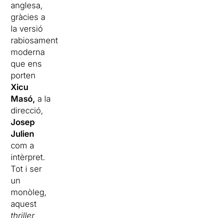
anglesa,
gràcies a
la versió
rabiosament
moderna
que ens
porten
Xicu
Masó,
a la
direcció,
Josep
Julien
com a
intèrpret.
Tot i ser
un
monòleg,
aquest
thriller