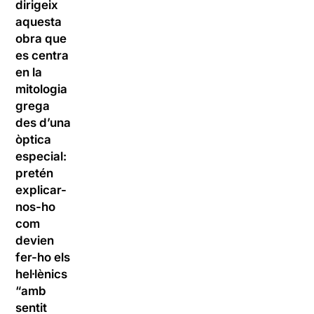
dirigeix
aquesta
obra que
es centra
en la
mitologia
grega
des d’una
òptica
especial:
pretén
explicar-
nos-ho
com
devien
fer-ho els
hel·lènics
“amb
sentit