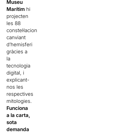
Museu
Marítim
hi
projecten
les 88
constel·lacions,
canviant
d’hemisferi
gràcies a
la
tecnologia
digital, i
explicant-
nos les
respectives
mitologies.
Funciona
a la carta,
sota
demanda