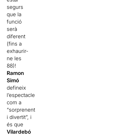
segurs
que la
funció
serà
diferent
(fins a
exhaurir-
ne les
88)!
Ramon
Simó
defineix
l’espectacle
com a
“sorprenent
i divertit”, i
és que
Vilardebó