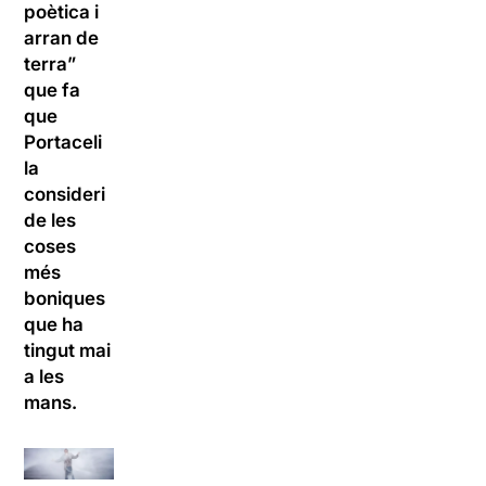
poètica i
arran de
terra”
que fa
que
Portaceli
la
consideri
de les
coses
més
boniques
que ha
tingut mai
a les
mans.