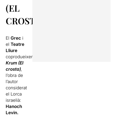
(EL
CROSTA)
El
Grec
i
el
Teatre
Lliure
coprodueixen
Krum (El
crosta)
,
l’obra de
l’autor
considerat
el Lorca
israelià:
Hanoch
Levin.