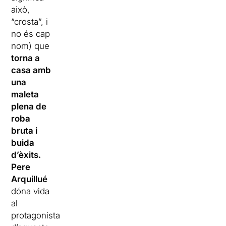
això,
“crosta”, i
no és cap
nom) que
torna a
casa amb
una
maleta
plena de
roba
bruta i
buida
d’èxits.
Pere
Arquillué
dóna vida
al
protagonista