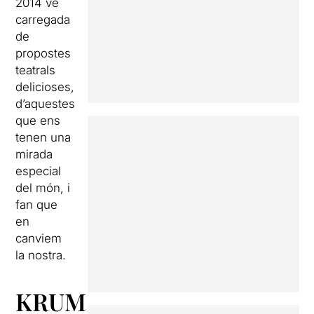
2014 ve
carregada
de
propostes
teatrals
delicioses,
d’aquestes
que ens
tenen una
mirada
especial
del món, i
fan que
en
canviem
la nostra.
KRUM