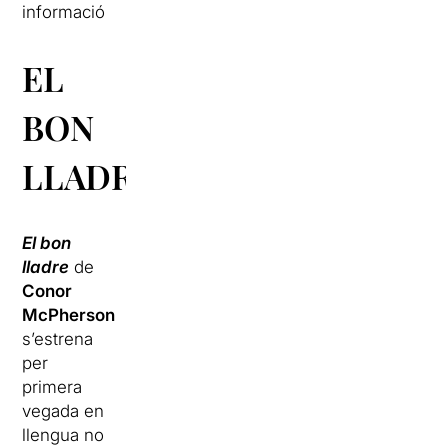
informació
EL
BON
LLADRE
El bon
lladre
de
Conor
McPherson
s’estrena
per
primera
vegada en
llengua no