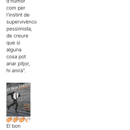
d’humor
com per
l’instint de
supervivència
pessimista,
de creure
que si
alguna
cosa pot
anar pitjor,
hi anirà”.
El bon