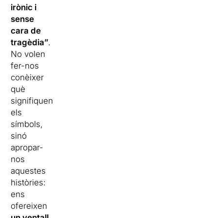
irònic i
sense
cara de
tragèdia”
.
No volen
fer-nos
conèixer
què
signifiquen
els
símbols,
sinó
apropar-
nos
aquestes
històries:
ens
ofereixen
un ventall