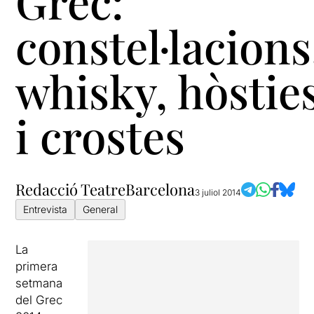
Grec:
constel·lacions
whisky, hòstie
i crostes
Redacció TeatreBarcelona
3 juliol 2014
Entrevista
General
La
primera
setmana
del Grec