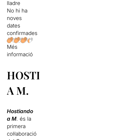
lladre
No hi ha
noves
dates
confirmades
Més
informació
HOSTIANDO
A M.
Hostiando
a M
.
és la
primera
col·laboració