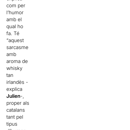
com per
l’humor
amb el
qual ho
fa. Té
“aquest
sarcasme
amb
aroma de
whisky
tan
irlandès -
explica
Julien
-,
proper als
catalans
tant pel
tipus