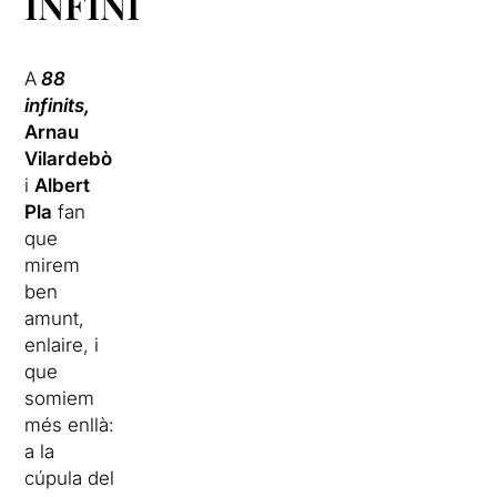
INFINITS
A
88
infinits,
Arnau
Vilardebò
i
Albert
Pla
fan
que
mirem
ben
amunt,
enlaire, i
que
somiem
més enllà:
a la
cúpula del