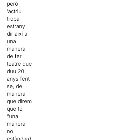
però
‘actriu
troba
estrany
dir així a
una
manera
de fer
teatre que
duu 20
anys fent-
se, de
manera
que direm
que té
“una
manera
no
estàndard