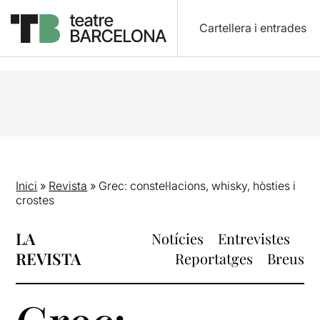
Cartellera i entrades
Inici
»
Revista
»
Grec: constel·lacions, whisky, hòsties i
crostes
LA
Notícies
Entrevistes
REVISTA
Reportatges
Breus