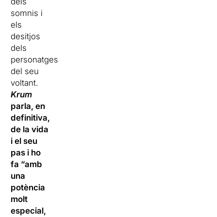
dels
somnis i
els
desitjos
dels
personatges
del seu
voltant.
Krum
parla, en
definitiva,
de la vida
i el seu
pas i ho
fa “amb
una
potència
molt
especial,