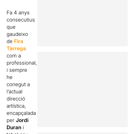
Fa 4 anys
consecutius
que
gaudeixo
de
Fira
Tàrrega
com a
professional,
i sempre
he
conegut a
l’actual
direcció
artística,
encapçalada
per
Jordi
Duran
i