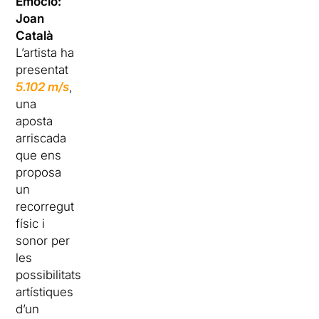
Emoció:
Joan
Català
L’artista ha
presentat
5.102 m/s
,
una
aposta
arriscada
que ens
proposa
un
recorregut
físic i
sonor per
les
possibilitats
artístiques
d’un