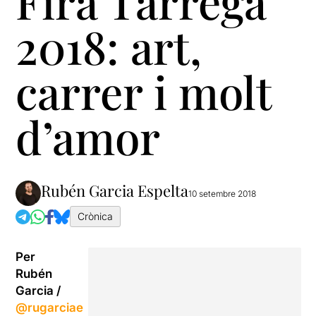
Fira Tàrrega
2018: art,
carrer i molt
d’amor
Rubén Garcia Espelta
10 setembre 2018
Crònica
Per
Rubén
Garcia /
@rugarciae