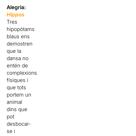
Alegria:
Hippos
Tres
hipopòtams
blaus ens
demostren
que la
dansa no
entén de
complexions
físiques i
que tots
portem un
animal
dins que
pot
desbocar-
se i