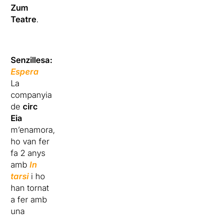
Zum
Teatre
.
Senzillesa:
Espera
La
companyia
de
circ
Eia
m’enamora,
ho van fer
fa 2 anys
amb
In
tarsi
i ho
han tornat
a fer amb
una