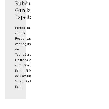
Rubén
TWITTER
Garcia
Espelta
Periodista i gestor
cultural.
Responsable de
continguts editorials
de
TeatreBarcelona.com
Ha treballat a mitjans
com Catalunya
Ràdio, El Periódico
de Catalunya, La
Xarxa, Ràdio 4 o
Rac1.