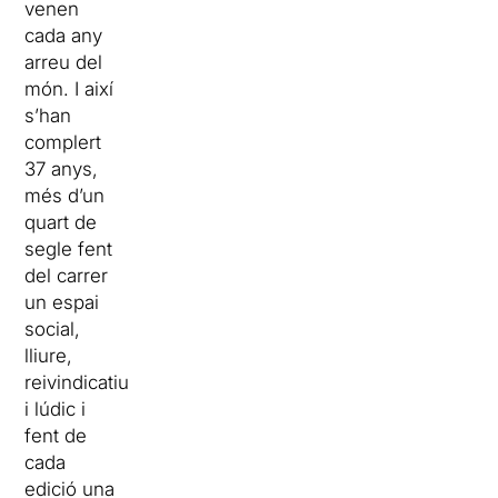
venen
cada any
arreu del
món. I així
s’han
complert
37 anys,
més d’un
quart de
segle fent
del carrer
un espai
social,
lliure,
reivindicatiu
i lúdic i
fent de
cada
edició una