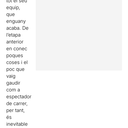
tot el seu
equip,
que
enguany
acaba. De
l’etapa
anterior
en conec
poques
coses i el
poc que
vaig
gaudir
com a
espectador
de carrer,
per tant,
és
inevitable