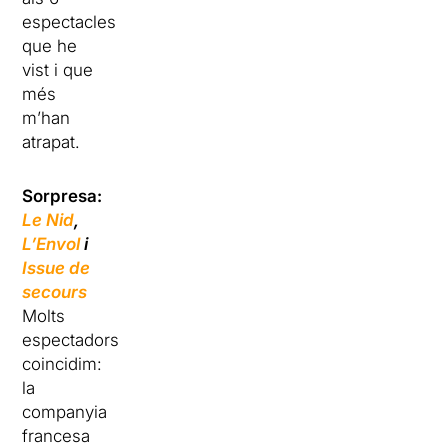
espectacles
que he
vist i que
més
m’han
atrapat.
Sorpresa:
Le
Nid
,
L’Envol
i
Issue
de
secours
Molts
espectadors
coincidim:
la
companyia
francesa