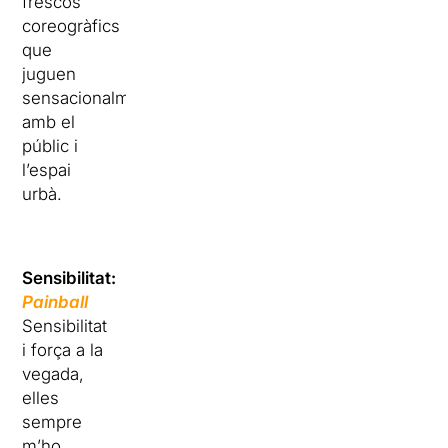
frescos
coreogràfics
que
juguen
sensacionalment
amb el
públic i
l’espai
urbà.
Sensibilitat:
Painball
Sensibilitat
i força a la
vegada,
elles
sempre
m’ho