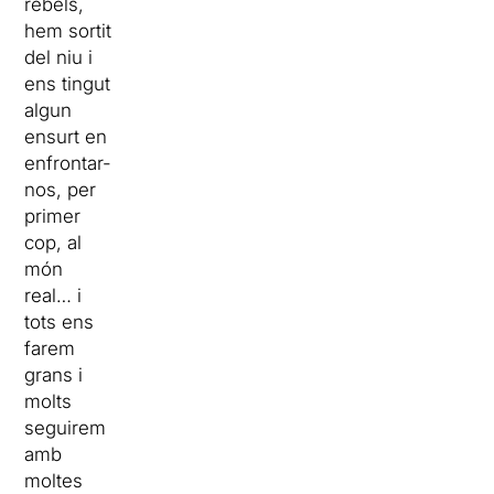
rebels,
hem sortit
del niu i
ens tingut
algun
ensurt en
enfrontar-
nos, per
primer
cop, al
món
real… i
tots ens
farem
grans i
molts
seguirem
amb
moltes