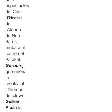
espectacles
del Circ
d’Hivern
de
l’Ateneu
de Nou
Barris
arribarà al
teatre del
Paral·lel.
Garbuix
,
que uneix
la
creativitat
i l’humor
del clown
Guillem
Albà
i la