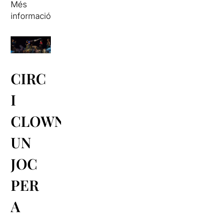
Més
informació
CIRC
I
CLOWN,
UN
JOC
PER
A