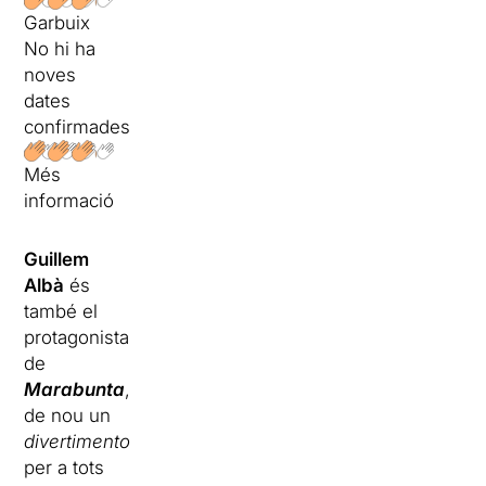
Garbuix
No hi ha
noves
dates
confirmades
Més
informació
Guillem
Albà
és
també el
protagonista
de
Marabunta
,
de nou un
divertimento
per a tots