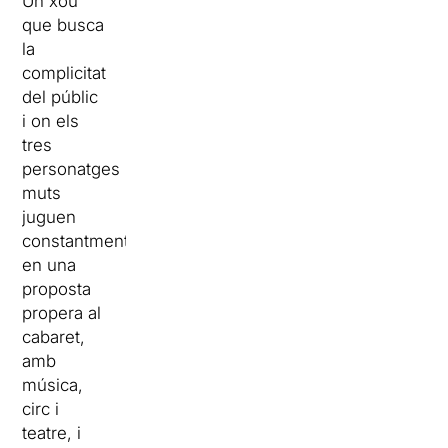
Un xou
que busca
la
complicitat
del públic
i on els
tres
personatges
muts
juguen
constantment
en una
proposta
propera al
cabaret,
amb
música,
circ i
teatre, i