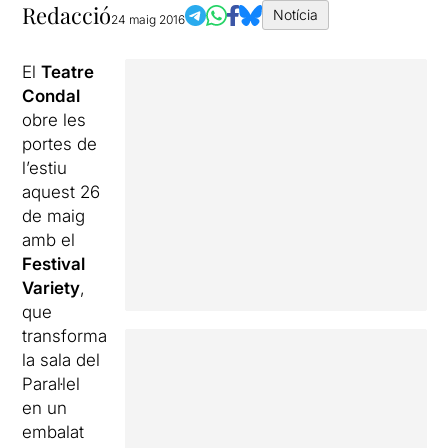
Redacció
Notícia
24 maig 2016
El
Teatre
Condal
obre les
portes de
l’estiu
aquest 26
de maig
amb el
Festival
Variety
,
que
transforma
la sala del
Paral·lel
en un
embalat