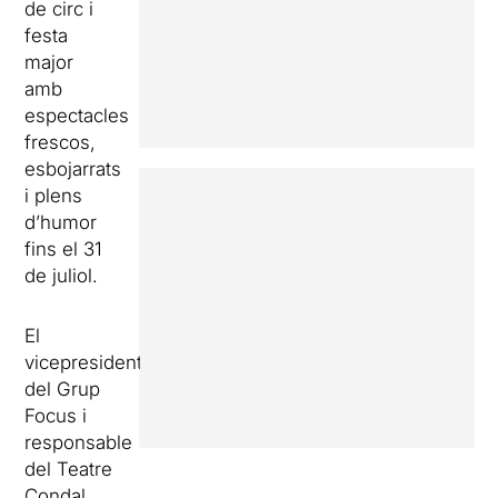
de circ i
festa
major
amb
espectacles
frescos,
esbojarrats
i plens
d’humor
fins el 31
de juliol.
El
vicepresident
del Grup
Focus i
responsable
del Teatre
Condal,