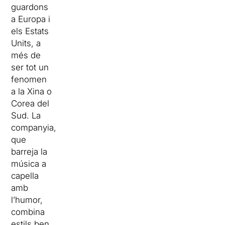
guardons
a Europa i
els Estats
Units, a
més de
ser tot un
fenomen
a la Xina o
Corea del
Sud. La
companyia,
que
barreja la
música a
capella
amb
l’humor,
combina
estils ben