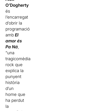
O’Dogherty
és
l’encarregat
d’obrir la
programació
amb
El
amor és
Pa Ná
,
“una
tragicomèdia
rock que
explica la
punyent
història
d’un
home que
ha perdut
la