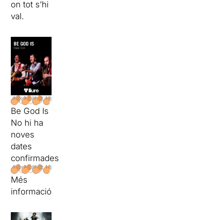
on tot s’hi
val.
Be God Is
No hi ha
noves
dates
confirmades
Més
informació