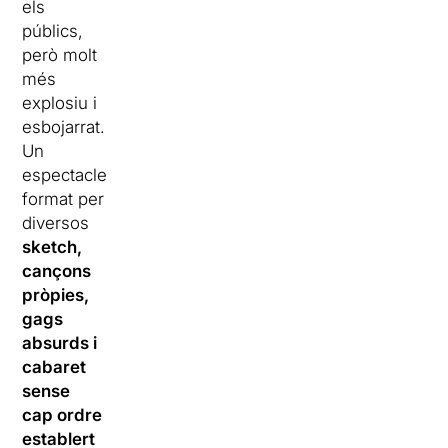
els
públics,
però molt
més
explosiu i
esbojarrat.
Un
espectacle
format per
diversos
sketch,
cançons
pròpies,
gags
absurds i
cabaret
sense
cap ordre
establert