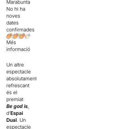
Marabunta
No hi ha
noves
dates
confirmades
Més
informació
Un altre
espectacle
absolutament
refrescant
és el
premiat
Be god is
,
d’
Espai
Dual
. Un
espectacle