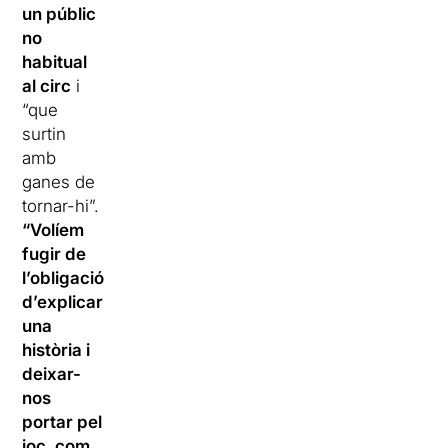
un públic
no
habitual
al circ
i
“que
surtin
amb
ganes de
tornar-hi”.
“Volíem
fugir de
l’obligació
d’explicar
una
història i
deixar-
nos
portar pel
joc, com