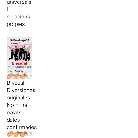
universals
i
creacions
pròpies.
B vocal:
Diversiones
originales
No hi ha
noves
dates
confirmades