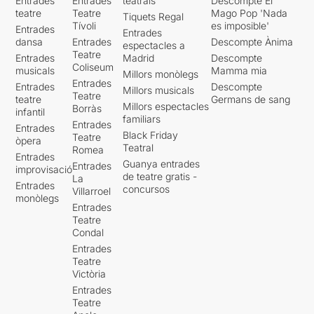
Entrades
Entrades
teatrals
Descompte El
teatre
Teatre
Mago Pop 'Nada
Tiquets Regal
Tívoli
es imposible'
Entrades
Entrades
dansa
Entrades
Descompte Ànima
espectacles a
Teatre
Entrades
Madrid
Descompte
Coliseum
musicals
Mamma mia
Millors monòlegs
Entrades
Entrades
Descompte
Millors musicals
Teatre
teatre
Germans de sang
Millors espectacles
Borràs
infantil
familiars
Entrades
Entrades
Black Friday
Teatre
òpera
Teatral
Romea
Entrades
Guanya entrades
Entrades
improvisació
de teatre gratis -
La
Entrades
concursos
Villarroel
monòlegs
Entrades
Teatre
Condal
Entrades
Teatre
Victòria
Entrades
Teatre