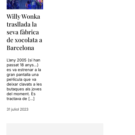
Willy Wonka
trasllada la
seva fàbrica
de xocolata a
Barcelona
L’any 2005 (sí han
passat 18 anys…)
es va estrenar a la
gran pantalla una
pel·lícula que va
deixar clavats a les
butaques als joves
del moment. Es
tractava de […]
31 juliol 2023