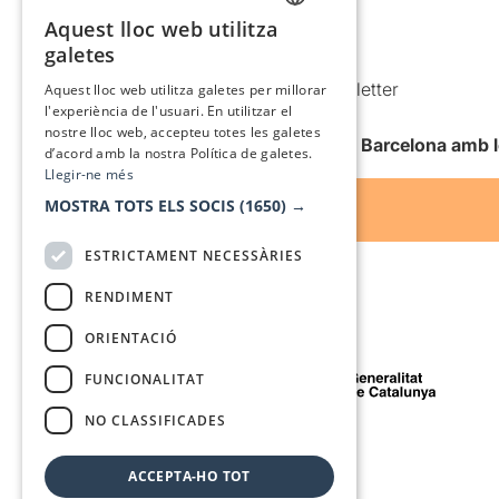
Política de cookies
Aquest lloc web utilitza
CATALAN
galetes
Condicions d’ús
SPANISH
Comunicacions comercials i Newsletter
Aquest lloc web utilitza galetes per millorar
l'experiència de l'usuari. En utilitzar el
Anuncia’t
nostre lloc web, accepteu totes les galetes
Vull rebre la newsletter de Teatre Barcelona amb 
d’acord amb la nostra Política de galetes.
Llegir-ne més
MOSTRA TOTS ELS SOCIS
(1650) →
ESTRICTAMENT NECESSÀRIES
RENDIMENT
ORIENTACIÓ
Amb el suport de
FUNCIONALITAT
NO CLASSIFICADES
Mitjà de comunicació associat a
ACCEPTA-HO TOT