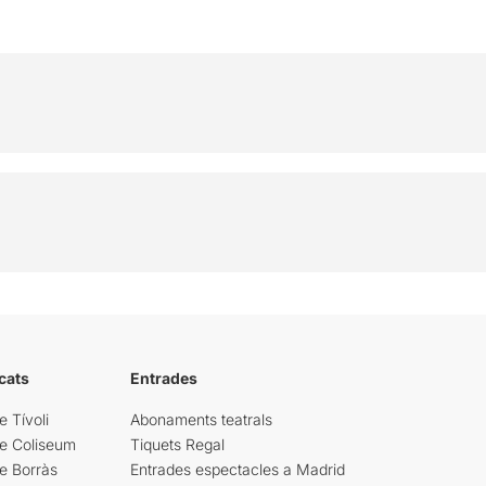
cats
Entrades
e Tívoli
Abonaments teatrals
re Coliseum
Tiquets Regal
e Borràs
Entrades espectacles a Madrid