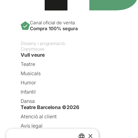
Canal oficial de venta
Compra 100% segura
Disseny i programació:
Copymouse
Vull veure
Teatre
Musicals
Humor
Infantil
Dansa
Teatre Barcelona ©2026
Atenció al client
Avís legal
×
Política de privacitat