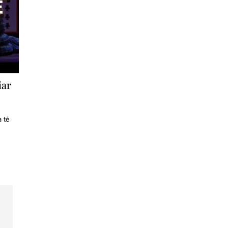
iar
a té