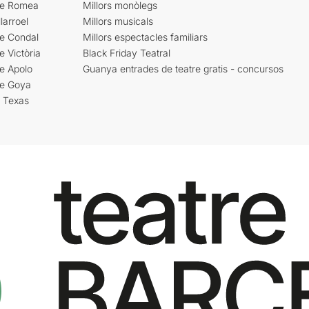
re Romea
Millors monòlegs
larroel
Millors musicals
re Condal
Millors espectacles familiars
e Victòria
Black Friday Teatral
e Apolo
Guanya entrades de teatre gratis - concursos
re Goya
i Texas