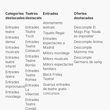
Categories
Teatres
Entrades
Ofertes
destacades
destacats
destacades
Abonaments
Entrades
Entrades
teatrals
Descompte El
teatre
Teatre
Mago Pop 'Nada
Tiquets Regal
Tívoli
es imposible'
Entrades
Entrades
dansa
Entrades
Descompte Ànima
espectacles a
Teatre
Entrades
Madrid
Descompte
Coliseum
musicals
Mamma mia
Millors monòlegs
Entrades
Entrades
Descompte
Millors musicals
Teatre
teatre
Germans de sang
Millors espectacles
Borràs
infantil
familiars
Entrades
Entrades
Black Friday
Teatre
òpera
Teatral
Romea
Entrades
Guanya entrades
Entrades
improvisació
de teatre gratis -
La
Entrades
concursos
Villarroel
monòlegs
Entrades
Teatre
Condal