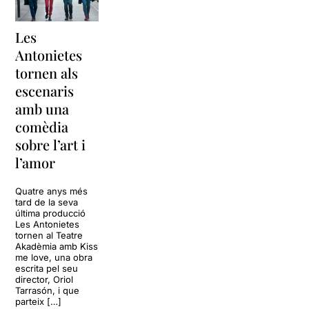
Les
Antonietes
tornen als
escenaris
amb una
comèdia
sobre l’art i
l’amor
Quatre anys més
tard de la seva
última producció
Les Antonietes
tornen al Teatre
Akadèmia amb Kiss
me love, una obra
escrita pel seu
director, Oriol
Tarrasón, i que
parteix […]