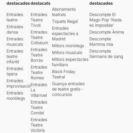
destacades
destacats
destacades
Abonaments
Entrades
Entrades
teatrals
Descompte El
teatre
Teatre
Mago Pop 'Nada
Tiquets Regal
Tívoli
es imposible'
Entrades
Entrades
dansa
Entrades
Descompte Ànima
espectacles a
Teatre
Entrades
Madrid
Descompte
Coliseum
musicals
Mamma mia
Millors monòlegs
Entrades
Entrades
Descompte
Millors musicals
Teatre
teatre
Germans de sang
Millors espectacles
Borràs
infantil
familiars
Entrades
Entrades
Black Friday
Teatre
òpera
Teatral
Romea
Entrades
Guanya entrades
Entrades
improvisació
de teatre gratis -
La
Entrades
concursos
Villarroel
monòlegs
Entrades
Teatre
Condal
Entrades
Teatre
Victòria