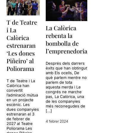
T de Teatre
La Calòrica
i La
rebenta la
Calòrica
bombolla de
estrenaran
l’emprenedoria
‘Les dones
Piñeiro’ al
Després dels darrers
Poliorama
èxits que han obtingut
amb Els ocells, De
què parlem mentre no
T de Teatre i La
parlem de tota
Calòrica han
aquesta merda i Le
convertit
congrés ne marche
l’admiració mútua
pas, La Calòrica, una
en un projecte
de les companyies
escènic. Les
més reconegudes de
dues companyies
[…]
estrenaran el 3
de febrer de
4 febrer 2024
2027 al Teatre
Poliorama Les