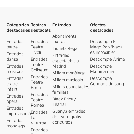
Categories
Teatres
Entrades
Ofertes
destacades
destacats
destacades
Abonaments
Entrades
Entrades
teatrals
Descompte El
teatre
Teatre
Mago Pop 'Nada
Tiquets Regal
Tívoli
es imposible'
Entrades
Entrades
dansa
Entrades
Descompte Ànima
espectacles a
Teatre
Entrades
Madrid
Descompte
Coliseum
musicals
Mamma mia
Millors monòlegs
Entrades
Entrades
Descompte
Millors musicals
Teatre
teatre
Germans de sang
Millors espectacles
Borràs
infantil
familiars
Entrades
Entrades
Black Friday
Teatre
òpera
Teatral
Romea
Entrades
Guanya entrades
Entrades
improvisació
de teatre gratis -
La
Entrades
concursos
Villarroel
monòlegs
Entrades