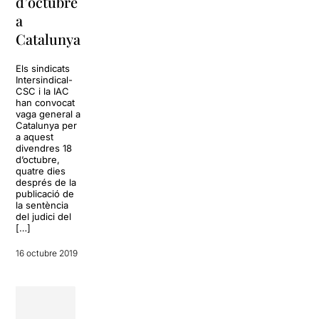
d’octubre
amb l’obra
La Sala Barts
a
‘sintítulo’
acollirà el show
Estoy rara, un
Catalunya
espectacle
La programació de
còmic carregat
l’Arnau Itinerant
d’humor negre,
Els sindicats
2019 està a punt
que ve precedit
Intersindical-
de donar el tret de
pel seu rotund
CSC i la IAC
sortida amb
èxit a les
han convocat
l’estrena de
xarxes, amb
vaga general a
‘sintítulo’, un
més de
Catalunya per
espectacle
500.000
a aquest
comunitari i
visualitzacions
divendres 18
itinerant conduït
a […]
d’octubre,
per la companyia
quatre dies
La Danesa […]
després de la
15 octubre 2019
publicació de
8 octubre 2019
la sentència
del judici del
[…]
16 octubre 2019