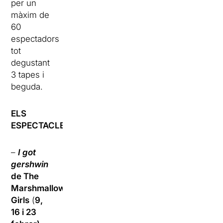
per un
màxim de
60
espectadors
tot
degustant
3 tapes i
beguda.
ELS
ESPECTACLES:
–
I got
gershwin
de The
Marshmallow
Girls
(
9,
16 i 23