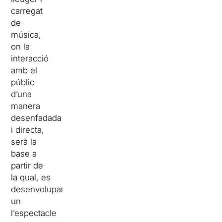
carregat
de
música,
on la
interacció
amb el
públic
d’una
manera
desenfadada
i directa,
serà la
base a
partir de
la qual, es
desenvoluparà
un
l’espectacle