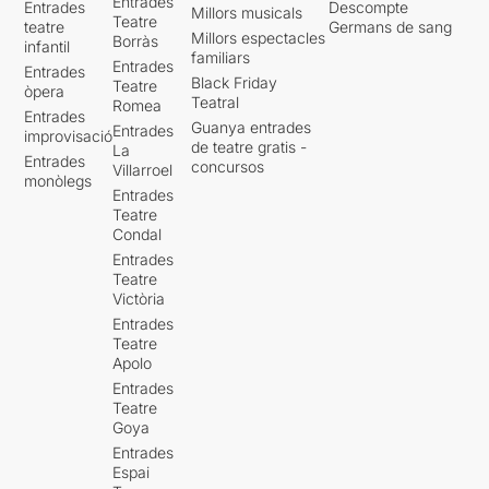
Entrades
Entrades
Descompte
Millors musicals
Teatre
teatre
Germans de sang
Millors espectacles
Borràs
infantil
familiars
Entrades
Entrades
Black Friday
Teatre
òpera
Teatral
Romea
Entrades
Guanya entrades
Entrades
improvisació
de teatre gratis -
La
Entrades
concursos
Villarroel
monòlegs
Entrades
Teatre
Condal
Entrades
Teatre
Victòria
Entrades
Teatre
Apolo
Entrades
Teatre
Goya
Entrades
Espai