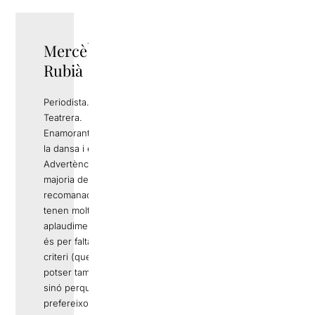
Mercè
TWITTER
Rubià
Periodista.
Teatrera.
Enamorant-me de
la dansa i el circ.
Advertència: Si la
majoria de
recomanacions
tenen molts
aplaudiments no
és per falta de
criteri (que
potser també),
sinó perquè
prefereixo parlar