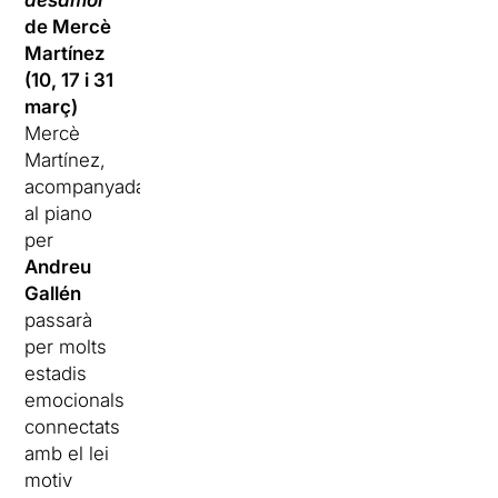
desamor
de Mercè
Martínez
(10, 17 i 31
març)
Mercè
Martínez,
acompanyada
al piano
per
Andreu
Gallén
passarà
per molts
estadis
emocionals
connectats
amb el lei
motiv