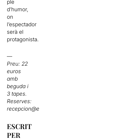
ple
d’humor,
on
l’espectador
serà el
protagonista.
—
Preu: 22
euros
amb
beguda i
3 tapes.
Reserves:
recepcion@elprincipaleixample.com
ESCRIT
PER