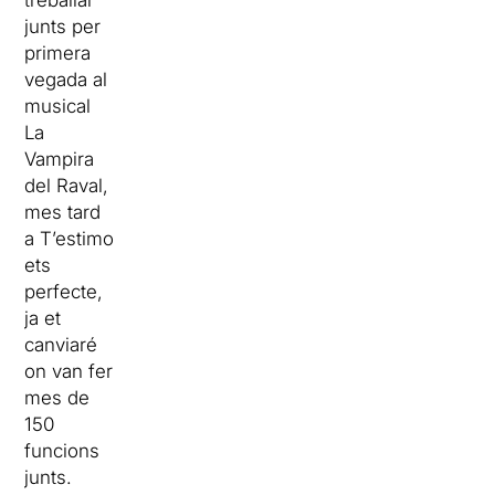
treballar
junts per
primera
vegada al
musical
La
Vampira
del Raval,
mes tard
a T’estimo
ets
perfecte,
ja et
canviaré
on van fer
mes de
150
funcions
junts.