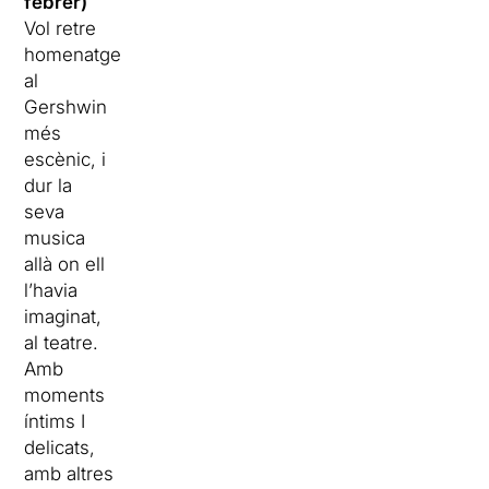
febrer)
Vol retre
homenatge
al
Gershwin
més
escènic, i
dur la
seva
musica
allà on ell
l’havia
imaginat,
al teatre.
Amb
moments
íntims I
delicats,
amb altres