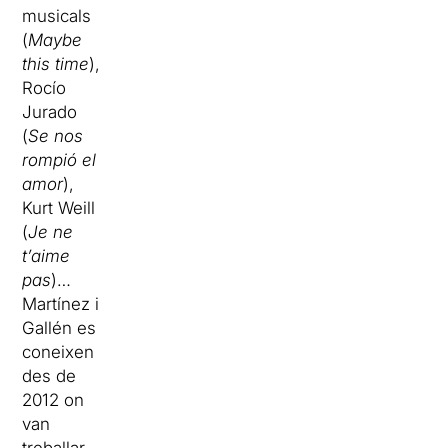
musicals
(
Maybe
this time
),
Rocío
Jurado
(
Se nos
rompió el
amor
),
Kurt Weill
(
Je ne
t’aime
pas
)…
Martínez i
Gallén es
coneixen
des de
2012 on
van