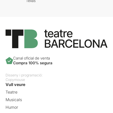
Texas
Canal oficial de venta
Compra 100% segura
Disseny i programació:
Copymouse
Vull veure
Teatre
Musicals
Humor