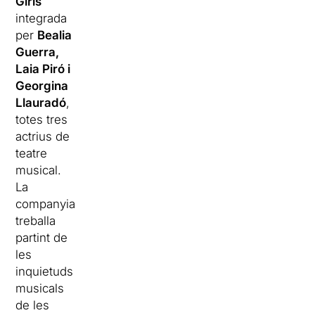
Girls
integrada
per
Bealia
Guerra,
Laia Piró i
Georgina
Llauradó
,
totes tres
actrius de
teatre
musical.
La
companyia
treballa
partint de
les
inquietuds
musicals
de les