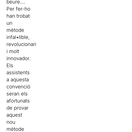
beure….
Per fer-ho
han trobat
un
mètode
infal•lible,
revolucionari
i molt
innovador.
Els
assistents
a aquesta
convenció
seran els
afortunats
de provar
aquest
nou
mètode