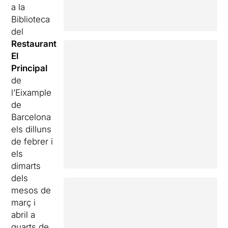
a la
Biblioteca
del
Restaurant
El
Principal
de
l’Eixample
de
Barcelona
els dilluns
de febrer i
els
dimarts
dels
mesos de
març i
abril a
quarts de