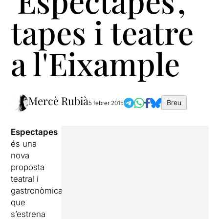
'Espectapes',
tapes i teatre
a l'Eixample
Mercè Rubià
Breu
5 febrer 2015
Espectapes
és una
nova
proposta
teatral i
gastronòmica
que
s’estrena