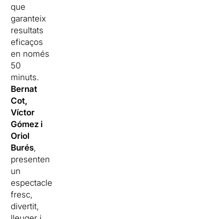
que
garanteix
resultats
eficaços
en només
50
minuts.
Bernat
Cot,
Víctor
Gómez i
Oriol
Burés
,
presenten
un
espectacle
fresc,
divertit,
lleuger i