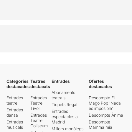
Categories
Teatres
Entrades
Ofertes
destacades
destacats
destacades
Abonaments
Entrades
Entrades
teatrals
Descompte El
teatre
Teatre
Mago Pop 'Nada
Tiquets Regal
Tívoli
es imposible'
Entrades
Entrades
dansa
Entrades
Descompte Ànima
espectacles a
Teatre
Entrades
Madrid
Descompte
Coliseum
musicals
Mamma mia
Millors monòlegs