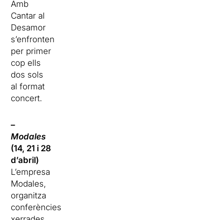
Amb
Cantar al
Desamor
s’enfronten
per primer
cop ells
dos sols
al format
concert.
–
Modales
(14, 21 i 28
d’abril)
L’empresa
Modales,
organitza
conferències,
xerrades,