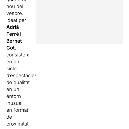
nou del
vespre.
Ideat per
Adrià
Ferré i
Bernat
Cot
,
consisteix
en un
cicle
d’espectacles
de qualitat
en un
entorn
inusual,
en format
de
proximitat