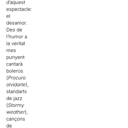
d’aquest
espectacle:
el
desamor.
Des de
l’humor a
la veritat
mes
punyent
cantarà
boleros
(
Procuro
olvidarte
),
standarts
de jazz
(
Stormy
weather
),
cançons
de