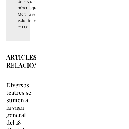
de les obres que
m’han agradat.
Molt lluny de
voler fer (o ser)
crítica.
ARTICLES
RELACIONATS
Diversos
La
teatres se
programació
sumen a
de l’Arnau
#estoyrara
la vaga
Itinerant
arriba a la
general
2019
Sala Barts
del 18
s’estrena