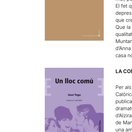
El fet 
depres
que cre
Que la 
qualita
Muntane
d’Anna 
casa no
LA CO
Per als
Calòric
publica
dramatu
d’Alzir
de Mane
una ama