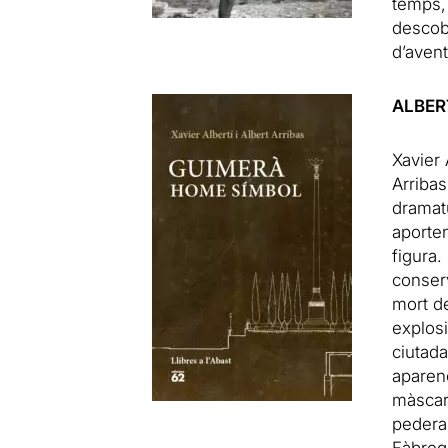
temps, 
descobr
d’aven
ALBERT
Xavier 
Arriba
dramat
aporten
figura
conserv
mort de
explos
ciutad
aparenç
màscare
pederas