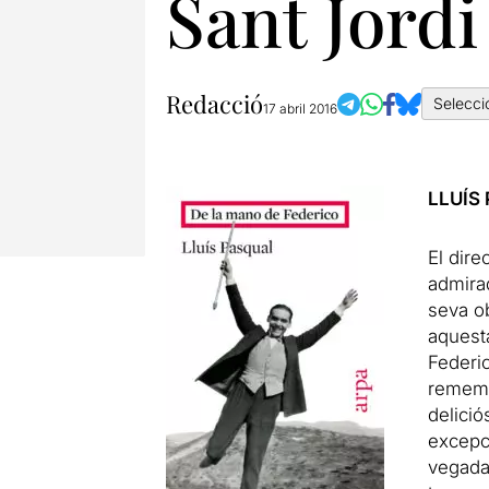
Sant Jordi
Redacció
Selecci
17 abril 2016
LLUÍS
El dire
admirad
seva o
aquesta
Federic
rememo
delició
excepc
vegada 