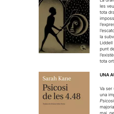
La dra
les veu
tota d
imposs
l’expre
l’escat
la sub
Liddell
punt de
l’exist
tota or
UNA A
Va ser
una imp
Psicosi
majoria
mai, p