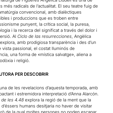
maturga de Figueres Angélica Liddell és una de
s més radicals de l’actualitat. El seu teatre fuig de
ramatúrgia convencional, amb dialèctiques
ibles i produccions que es troben entre
ssionisme punyent, la crítica social, la puresa,
ologia i la recerca del significat a través del dolor i
versió.
Al
Ciclo de las resurrecciones
, Angèlica
 explora, amb prodigiosa transparència i des d’un
 vista passional, el costat lluminós de
ència, una forma de «mística salvatge», aliena a
todòxia i
religió.
UTORA PER DESCOBRIR
 una de les revelacions d’aquesta temporada, amb
actant i estremidora interpretació d’Anna Alarcón.
 de les 4.48
explora la regió de la ment que la
 d’éssers humans desitjaria no haver de visitar
erò de la qual moltes persones no poden escapar.