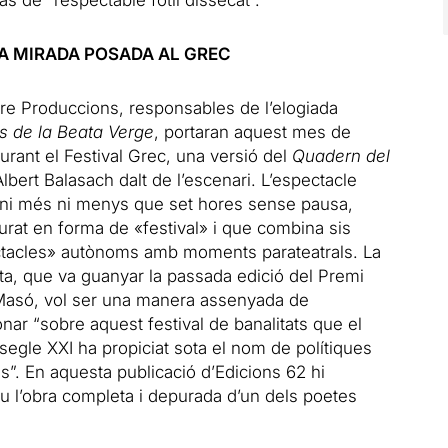
s de “respectable fòtil dissecat”.
A MIRADA POSADA AL GREC
re Produccions, responsables de l’elogiada
s de la Beata Verge
, portaran aquest mes de
 durant el Festival Grec, una versió del
Quadern del
lbert Balasach dalt de l’escenari. L’espectacle
 ni més ni menys que set hores sense pausa,
urat en forma de «festival» i que combina sis
tacles» autònoms amb moments parateatrals. La
ta, que va guanyar la passada edició del Premi
asó, vol ser una manera assenyada de
onar “sobre aquest festival de banalitats que el
segle XXI ha propiciat sota el nom de polítiques
ls”. En aquesta publicació d’Edicions 62 hi
u l’obra completa i depurada d’un dels poetes