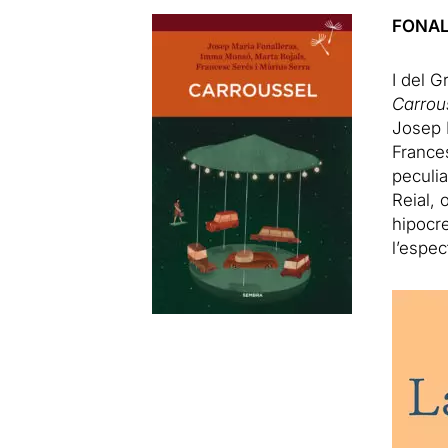
FONAL
I del G
Carrou
Josep 
Frances
peculia
Reial, 
hipocr
l’espec