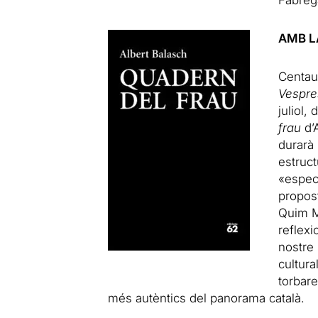
Fàbrega
AMB L
Centau
Vespre
juliol,
frau
d’A
durarà
estruct
«espec
propos
Quim M
reflexi
nostre 
cultura
torbare
més autèntics del panorama català.