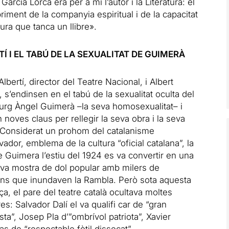
García Lorca era per a mi l’autor i la Literatura: el
iment de la companyia espiritual i de la capacitat
tura que tanca
un llibre
».
Í I EL TABÚ DE LA SEXUALITAT DE GUIMERÀ
Albertí, director del Teatre Nacional, i Albert
s,
s’endinsen en el tabú
de la sexualitat oculta del
urg Àngel Guimerà –la seva homosexualitat– i
 noves claus per rellegir la seva obra i la seva
. Considerat un prohom del catalanisme
ador, emblema de la cultura “oficial catalana”, la
 Guimera l’estiu del 1924 es va convertir en una
iva mostra de dol popular amb milers de
ans que inundaven la Rambla. Però sota aquesta
a, el pare del teatre català ocultava moltes
s: Salvador Dalí el va qualifi car de “gran
ta”, Josep Pla d’”ombrívol patriota”, Xavier