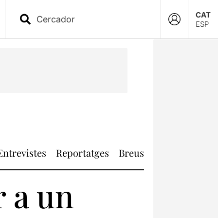
CAT
ESP
Entrevistes
Reportatges
Breus
r a un