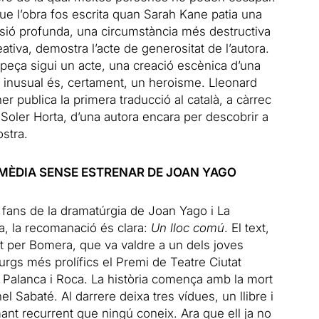
que l’obra fos escrita quan Sarah Kane patia una
sió profunda, una circumstància més destructiva
ativa, demostra l’acte de generositat de l’autora.
peça sigui un acte, una creació escènica d’una
t inusual és, certament, un heroisme. Lleonard
r publica la primera traducció al català, a càrrec
Soler Horta, d’una autora encara per descobrir a
stra.
MÈDIA SENSE ESTRENAR DE JOAN YAGO
 fans de la dramatúrgia de Joan Yago i La
a, la recomanació és clara:
Un lloc comú
. El text,
t per Bomera, que va valdre a un dels joves
rgs més prolífics el Premi de Teatre Ciutat
a Palanca i Roca. La història comença amb la mort
l Sabaté. Al darrere deixa tres vídues, un llibre i
nt recurrent que ningú coneix. Ara que ell ja no