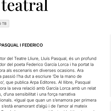
 teatral
ó TB
 PASQUAL I FEDERICO
ctor del Teatre Lliure, Lluís Pasqual, és un profund
or del poeta Federico García Lorca i ha portat la
bra als escenaris en diverses ocasions. Ara
 passió l’ha dut a escriure ‘De la mano de
o’, que publica
Arpa Editores
. Al llibre,
Pasqual
ra la seva relació amb García Lorca amb un
relat
s, d’una sensibilitat i una força narrativa
ionals.
«Igual que quan un s’enamora per primera
s’està enamorant d’algú i de l’amor al mateix