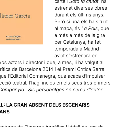
cartell
Sota la ciutat
, ha
estrenat diverses obres
durant els últims anys.
Però si una els ha situat
al mapa, és
La Pols
, que
a més a més de la gira
per Catalunya, ha fet
temporada a Madrid i
aviat s’estrenarà en
s actors i director i que, a més, li ha valgut al
rítica de Barcelona 2014 i el Premi Crítica Serra
que l’Editorial Comanegra, que acaba d’impulsar
ecció teatral, l’hagi inclòs en els seus tres primers
 Companyia
i
Sis personatges en cerca d’autor
.
LL: LA GRAN ABSENT DELS ESCENARIS
LANS