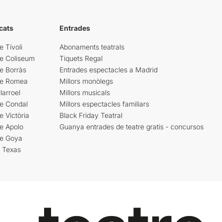
cats
Entrades
e Tívoli
Abonaments teatrals
re Coliseum
Tiquets Regal
e Borràs
Entrades espectacles a Madrid
re Romea
Millors monòlegs
larroel
Millors musicals
re Condal
Millors espectacles familiars
e Victòria
Black Friday Teatral
e Apolo
Guanya entrades de teatre gratis - concursos
re Goya
i Texas