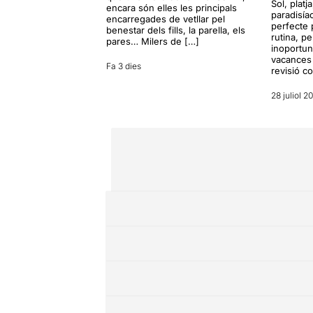
Sol, platj
encara són elles les principals
paradisía
encarregades de vetllar pel
perfecte 
benestar dels fills, la parella, els
rutina, p
pares… Milers de […]
inoportun
vacances 
Fa 3 dies
revisió c
28 juliol 2