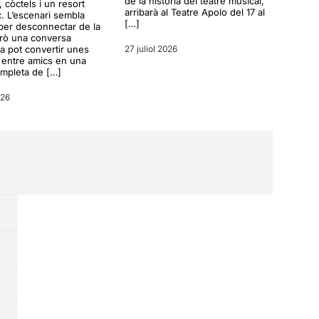
de la història del teatre musical,
a, còctels i un resort
arribarà al Teatre Apolo del 17 al
c. L’escenari sembla
[…]
per desconnectar de la
erò una conversa
a pot convertir unes
27 juliol 2026
entre amics en una
ompleta de […]
026