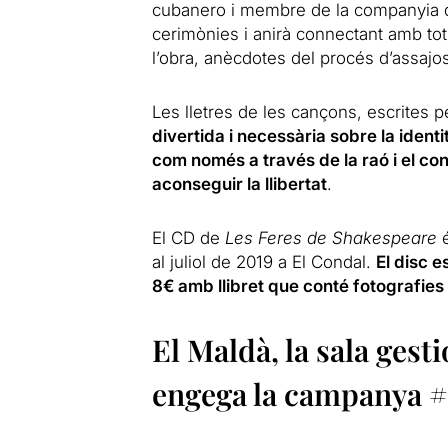
cubanero i membre de la companyia d
cerimònies i anirà connectant amb to
l’obra, anècdotes del procés d’assajo
Les lletres de les cançons, escrites p
divertida i necessària sobre la identit
com només a través de la raó i el c
aconseguir la llibertat
.
El CD de
Les Feres de Shakespeare
é
al juliol de 2019 a El Condal.
El disc 
8€ amb llibret que conté fotografies d
El Maldà, la sala gest
engega la campanya 