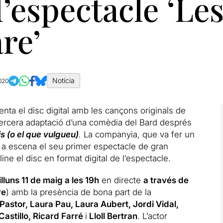
 l’espectacle ‘Le
re’
Notícia
020
nta el disc digital amb les cançons originals de
tercera adaptació d’una comèdia del Bard després
is (o el que vulgueu)
.
La companyia, que va fer un
t a escena el seu primer espectacle de gran
ine el disc en format digital de l’espectacle.
illuns 11 de maig a les 19h
en directe
a través de
re
) amb la presència de bona part de la
Pastor, Laura Pau, Laura Aubert, Jordi Vidal,
astillo, Ricard Farré
i
Lloll Bertran
. L’actor