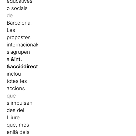
educatives
o socials
de
Barcelona.
Les
propostes
internacionals
s’agrupen
a
&
int.
i
&
acciódirecta
inclou
totes les
accions
que
s’impulsen
des del
Lliure
que, més
enllà dels