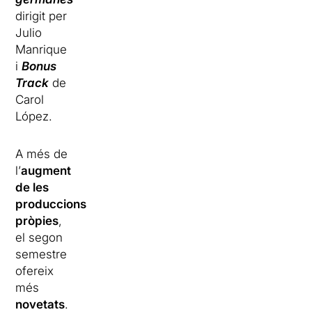
dirigit per
Julio
Manrique
i
Bonus
Track
de
Carol
López.
A més de
l’
augment
de les
produccions
pròpies
,
el segon
semestre
ofereix
més
novetats
.