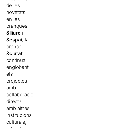
de les
novetats
en les
branques
&
lliure
i
&
espai
, la
branca
&
ciutat
continua
englobant
els
projectes
amb
col·laboració
directa
amb altres
institucions
culturals,