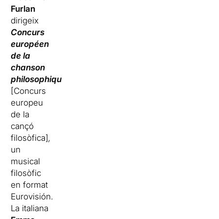
Furlan
dirigeix
Concurs
européen
de la
chanson
philosophique
[Concurs
europeu
de la
cançó
filosòfica]
,
un
musical
filosòfic
en format
Eurovisión.
La italiana