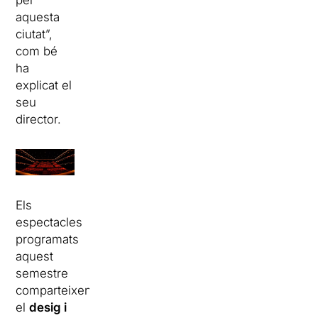
per
aquesta
ciutat”,
com bé
ha
explicat el
seu
director.
Els
espectacles
programats
aquest
semestre
comparteixen
el
desig i