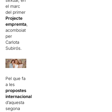
sexual, en
el marc
del primer
Projecte
empremta
,
acomboiat
per
Carlota
Subirós.
Pel que fa
a les
propostes
internacionals
d’aquesta
segona