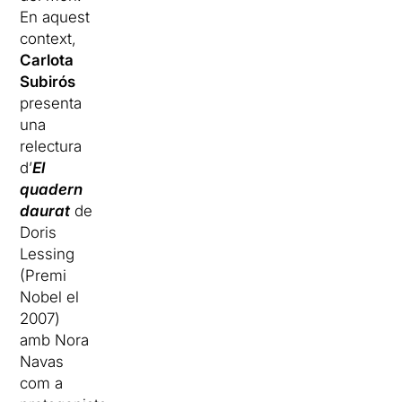
En aquest
context,
Carlota
Subirós
presenta
una
relectura
d’
El
quadern
daurat
de
Doris
Lessing
(Premi
Nobel el
2007)
amb Nora
Navas
com a