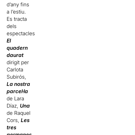
d’any fins
a l’estiu.
Es tracta
dels
espectacles
El
quadern
daurat
dirigit per
Carlota
Subirós,
La nostra
parcel·la
de Lara
Díaz,
Una
de Raquel
Cors,
Les
tres
germanes