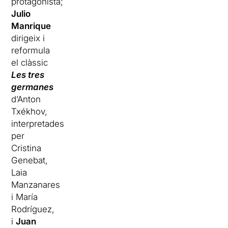
protagonista;
Julio
Manrique
dirigeix i
reformula
el clàssic
Les tres
germanes
d’Anton
Txékhov,
interpretades
per
Cristina
Genebat,
Laia
Manzanares
i María
Rodríguez,
i
Juan