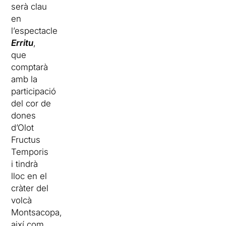
serà clau
en
l’espectacle
Erritu
,
que
comptarà
amb la
participació
del cor de
dones
d’Olot
Fructus
Temporis
i tindrà
lloc en el
cràter del
volcà
Montsacopa,
així com