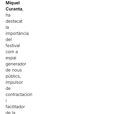
Miquel
Curanta
,
ha
destacat
la
importància
del
festival
com a
espai
generador
de nous
públics,
impulsor
de
contractacions
i
facilitador
de la