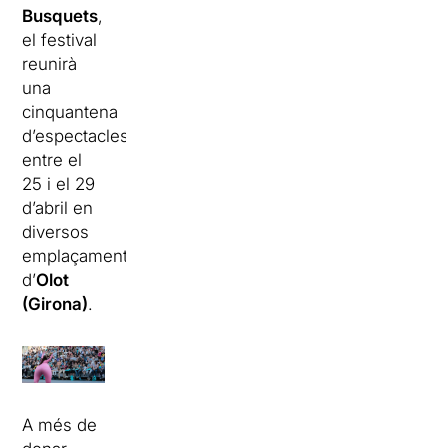
Busquets
,
el festival
reunirà
una
cinquantena
d’espectacles
entre el
25 i el 29
d’abril en
diversos
emplaçaments
d’
Olot
(Girona)
.
A més de