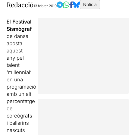
Redacció
Notícia
13 febrer 2019
El
Festival
Sismògraf
de dansa
aposta
aquest
any pel
talent
‘millennial’
en una
programació
amb un alt
percentatge
de
coreògrafs
i ballarins
nascuts