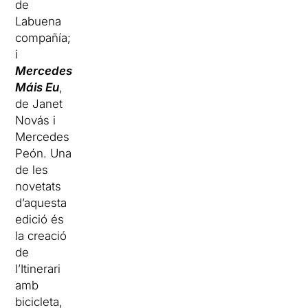
de
Labuena
compañía;
i
Mercedes
Máis Eu
,
de Janet
Novás i
Mercedes
Peón. Una
de les
novetats
d’aquesta
edició és
la creació
de
l’Itinerari
amb
bicicleta,