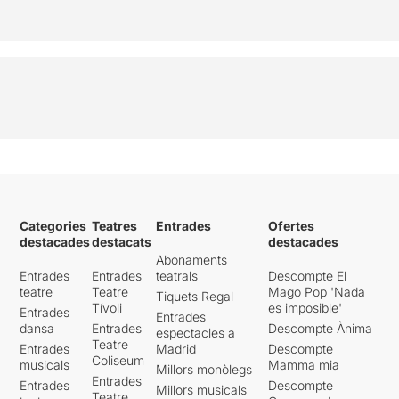
Categories
Teatres
Entrades
Ofertes
destacades
destacats
destacades
Abonaments
Entrades
Entrades
teatrals
Descompte El
teatre
Teatre
Mago Pop 'Nada
Tiquets Regal
Tívoli
es imposible'
Entrades
Entrades
dansa
Entrades
Descompte Ànima
espectacles a
Teatre
Entrades
Madrid
Descompte
Coliseum
musicals
Mamma mia
Millors monòlegs
Entrades
Entrades
Descompte
Millors musicals
Teatre