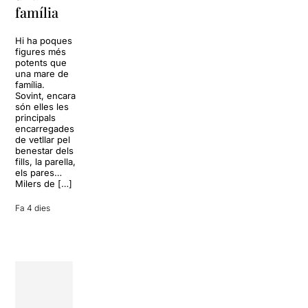
vida
família
omplir la casa
dels Von
Sol, platja,
Trapp.
còctels i un
Hi ha poques
Sonrisas y
resort
figures més
lágrimas, un
paradisíac.
potents que
dels grans
L’escenari
una mare de
clàssics de la
sembla perfecte
família.
història del
per
Sovint, encara
teatre musical,
desconnectar
són elles les
arribarà al
de la rutina,
principals
Teatre Apolo
però una
encarregades
del 17 al […]
conversa
de vetllar pel
inoportuna pot
benestar dels
27 juliol 2026
convertir unes
fills, la parella,
vacances entre
els pares…
amics en una
Milers de […]
revisió completa
de […]
Fa 4 dies
28 juliol 2026