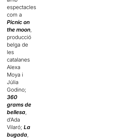
espectacles
com a
Picnic on
the moon
,
producció
belga de
les
catalanes
Alexa
Moya i
Júlia
Godino;
360
grams de
bellesa
,
d’Ada
Vilaró;
La
bugada
,