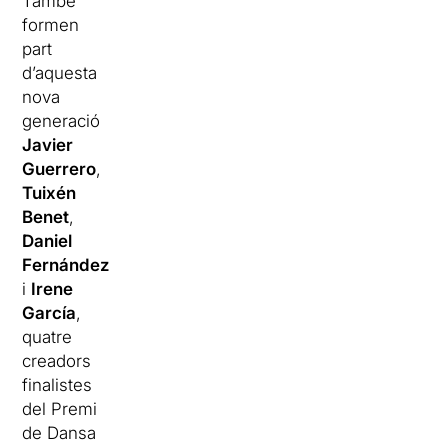
També
formen
part
d’aquesta
nova
generació
Javier
Guerrero
,
Tuixén
Benet
,
Daniel
Fernández
i
Irene
García
,
quatre
creadors
finalistes
del Premi
de Dansa