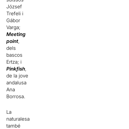
József
Trefeli i
Gábor
Varga;
Meeting
point
,
dels
bascos
Ertza; i
Pinkfish
,
de la jove
andalusa
Ana
Borrosa.
La
naturalesa
també