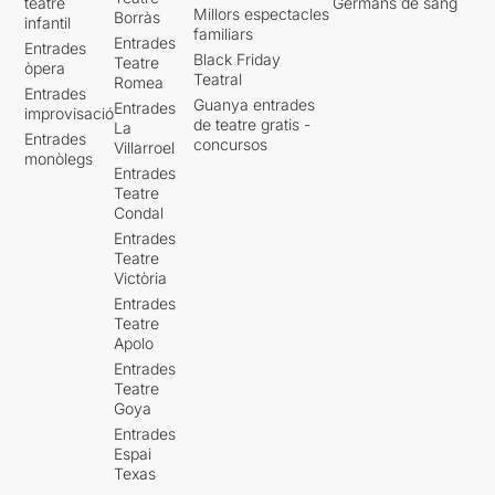
teatre
Germans de sang
Millors espectacles
Borràs
infantil
familiars
Entrades
Entrades
Black Friday
Teatre
òpera
Teatral
Romea
Entrades
Guanya entrades
Entrades
improvisació
de teatre gratis -
La
Entrades
concursos
Villarroel
monòlegs
Entrades
Teatre
Condal
Entrades
Teatre
Victòria
Entrades
Teatre
Apolo
Entrades
Teatre
Goya
Entrades
Espai
Texas