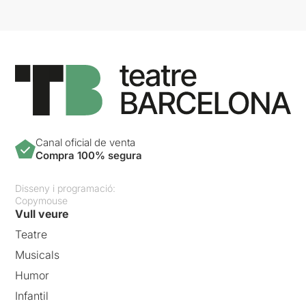
Canal oficial de venta
Compra 100% segura
Disseny i programació:
Copymouse
Vull veure
Teatre
Musicals
Humor
Infantil