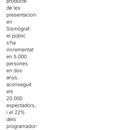
producte
de les
presentacions
en
Sismògraf,
el públic
s’ha
incrementat
en 5.000
persones
en dos
anys,
aconseguit
els
20.000
espectadors,
i el 22%
dels
programadors