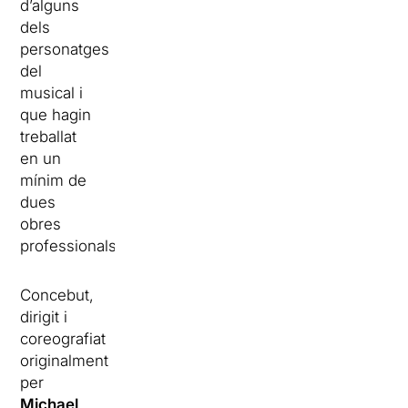
d’alguns
dels
personatges
del
musical i
que hagin
treballat
en un
mínim de
dues
obres
professionals.
Concebut,
dirigit i
coreografiat
originalment
per
Michael