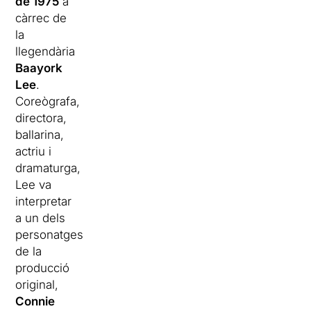
de 1975
a
càrrec de
la
llegendària
Baayork
Lee
.
Coreògrafa,
directora,
ballarina,
actriu i
dramaturga,
Lee va
interpretar
a un dels
personatges
de la
producció
original,
Connie