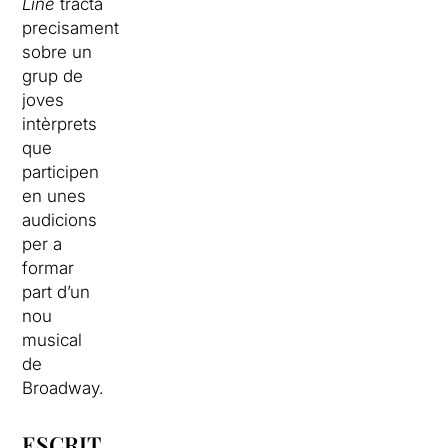
Line
tracta
precisament
sobre un
grup de
joves
intèrprets
que
participen
en unes
audicions
per a
formar
part d’un
nou
musical
de
Broadway.
ESCRIT