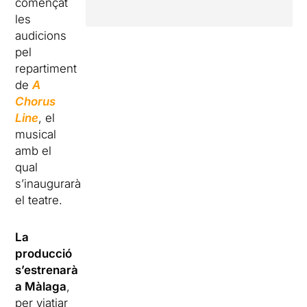
començat
les
audicions
pel
repartiment
de
A
Chorus
Line
, el
musical
amb el
qual
s’inaugurarà
el teatre.
La
producció
s’estrenarà
a Màlaga
,
per viatjar