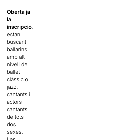
Oberta ja
la
inscripció
,
estan
buscant
ballarins
amb alt
nivell de
ballet
clàssic o
jazz,
cantants i
actors
cantants
de tots
dos
sexes.
Les