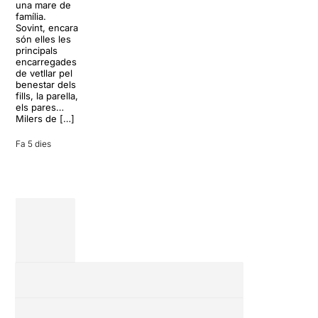
L’escenari
una mare de
clàssics de la
sembla perfecte
família.
història del
per
Sovint, encara
teatre musical,
desconnectar
són elles les
arribarà al
de la rutina,
principals
Teatre Apolo
però una
encarregades
del 17 al […]
conversa
de vetllar pel
inoportuna pot
benestar dels
27 juliol 2026
convertir unes
fills, la parella,
vacances entre
els pares…
amics en una
Milers de […]
revisió completa
de […]
Fa 5 dies
28 juliol 2026