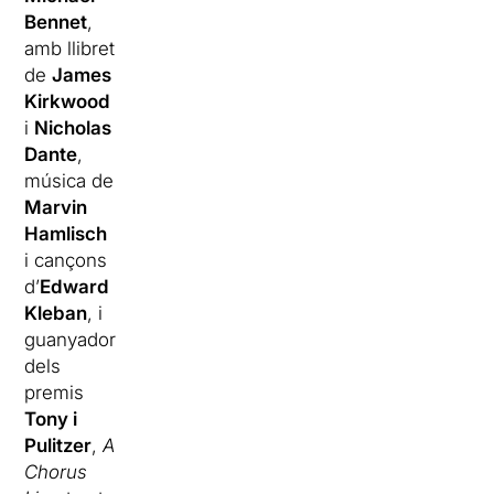
Bennet
,
amb llibret
de
James
Kirkwood
i
Nicholas
Dante
,
música de
Marvin
Hamlisch
i cançons
d’
Edward
Kleban
, i
guanyador
dels
premis
Tony i
Pulitzer
,
A
Chorus