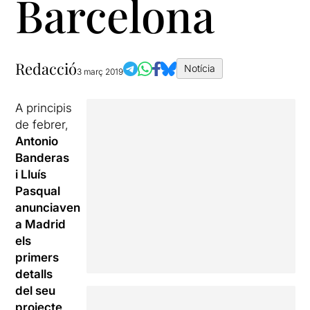
Barcelona
Redacció
Notícia
3 març 2019
A principis
de febrer,
Antonio
Banderas
i Lluís
Pasqual
anunciaven
a Madrid
els
primers
detalls
del seu
projecte