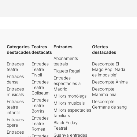
Categories
Teatres
Entrades
Ofertes
destacades
destacats
destacades
Abonaments
Entrades
Entrades
teatrals
Descompte El
teatre
Teatre
Mago Pop 'Nada
Tiquets Regal
Tívoli
es imposible'
Entrades
Entrades
dansa
Entrades
Descompte Ànima
espectacles a
Teatre
Entrades
Madrid
Descompte
Coliseum
musicals
Mamma mia
Millors monòlegs
Entrades
Entrades
Descompte
Millors musicals
Teatre
teatre
Germans de sang
Millors espectacles
Borràs
infantil
familiars
Entrades
Entrades
Black Friday
Teatre
òpera
Teatral
Romea
Entrades
Guanya entrades
Entrades