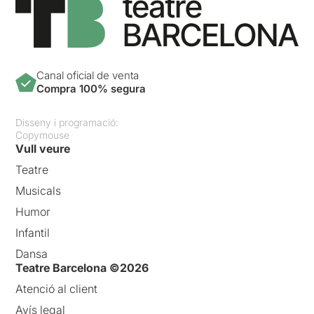
Canal oficial de venta
Compra 100% segura
Disseny i programació:
Copymouse
Vull veure
Teatre
Musicals
Humor
Infantil
Dansa
Teatre Barcelona ©2026
Atenció al client
Avís legal