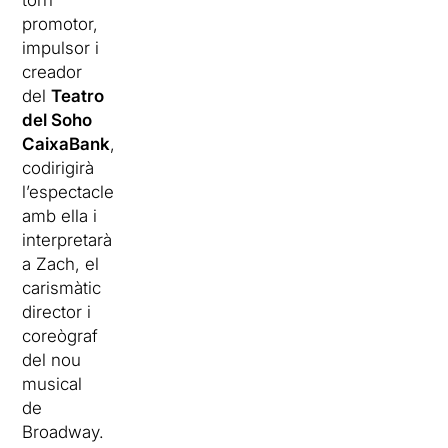
torn
promotor,
impulsor i
creador
del
Teatro
del Soho
CaixaBank
,
codirigirà
l’espectacle
amb ella i
interpretarà
a Zach, el
carismàtic
director i
coreògraf
del nou
musical
de
Broadway.