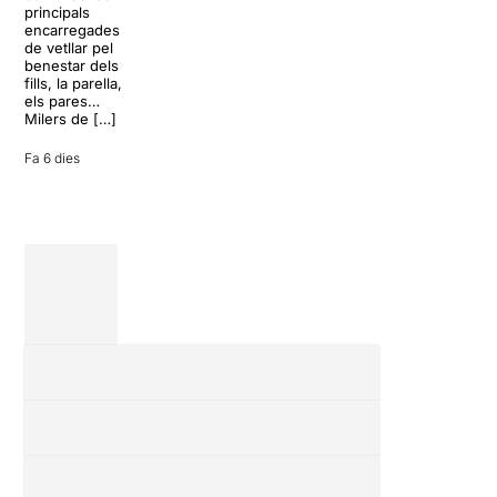
de la rutina,
principals
Teatre Apolo
però una
encarregades
del 17 al […]
conversa
de vetllar pel
inoportuna pot
benestar dels
27 juliol 2026
convertir unes
fills, la parella,
vacances entre
els pares…
amics en una
Milers de […]
revisió completa
de […]
Fa 6 dies
28 juliol 2026