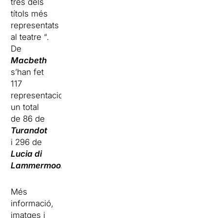
tres dels
títols més
representats
al teatre “.
De
Macbeth
s’han fet
117
representacions,
un total
de 86 de
Turandot
i 296 de
Lucia di
Lammermoor.
Més
informació,
imatges i