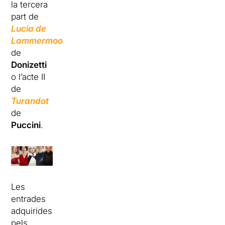
la tercera
part de
L
ucia de
Lammermoor
de
Donizetti
o l’acte II
de
Turandot
de
Puccini
.
Les
entrades
adquirides
pels