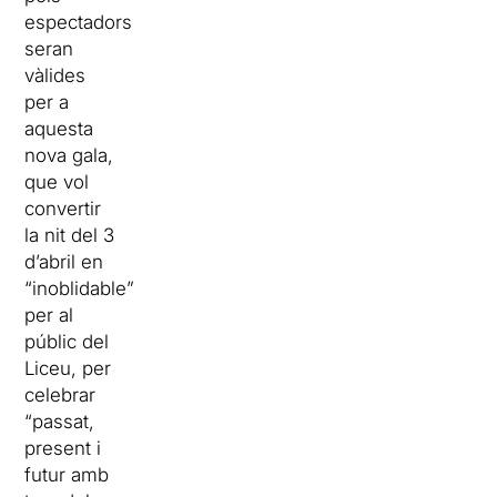
espectadors
seran
vàlides
per a
aquesta
nova gala,
que vol
convertir
la nit del 3
d’abril en
“inoblidable”
per al
públic del
Liceu, per
celebrar
“passat,
present i
futur amb