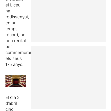
el Liceu
ha
redissenyat,
en un
temps
rècord, un
nou recital
per
commemorar
els seus
175 anys.
El dia 3
d’abril
cinc