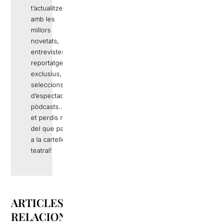
t’actualitzem
amb les
millors
novetats,
entrevistes,
reportatges
exclusius,
seleccions
d’espectacles,
pòdcasts… No
et perdis res
del que passa
a la cartellera
teatral!
ARTICLES
RELACIONATS