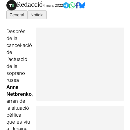
Redacció
4 març 2022
General
Notícia
Després
de la
cancel·lació
de
l’actuació
de la
soprano
russa
Anna
Netbrenko
,
arran de
la situació
bèl·lica
que es viu
a Ucraïna,