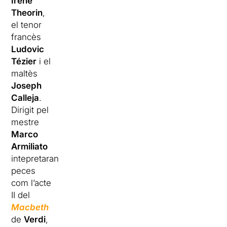
Iréne
Theorin
,
el tenor
francès
Ludovic
Tézier
i el
maltès
Joseph
Calleja
.
Dirigit pel
mestre
Marco
Armiliato
intepretaran
peces
com l’acte
II del
Macbeth
de
Verdi
,