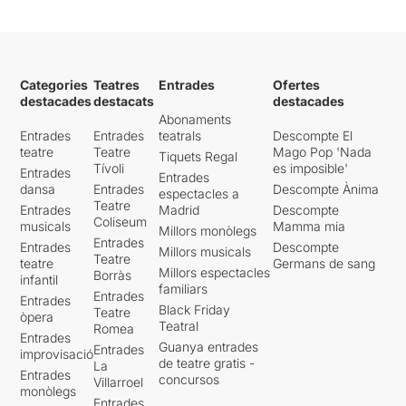
Categories
Teatres
Entrades
Ofertes
destacades
destacats
destacades
Abonaments
Entrades
Entrades
teatrals
Descompte El
teatre
Teatre
Mago Pop 'Nada
Tiquets Regal
Tívoli
es imposible'
Entrades
Entrades
dansa
Entrades
Descompte Ànima
espectacles a
Teatre
Entrades
Madrid
Descompte
Coliseum
musicals
Mamma mia
Millors monòlegs
Entrades
Entrades
Descompte
Millors musicals
Teatre
teatre
Germans de sang
Millors espectacles
Borràs
infantil
familiars
Entrades
Entrades
Black Friday
Teatre
òpera
Teatral
Romea
Entrades
Guanya entrades
Entrades
improvisació
de teatre gratis -
La
Entrades
concursos
Villarroel
monòlegs
Entrades