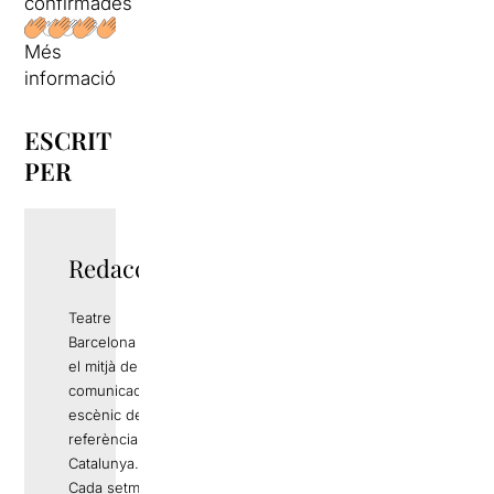
confirmades
Més
informació
ESCRIT
PER
Redacció
Teatre
Barcelona és
el mitjà de
comunicació
escènic de
referència a
Catalunya.
Cada setmana