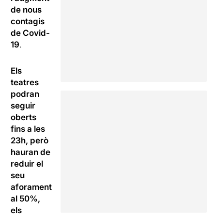
de nous
contagis
de Covid-
19
.
Els
teatres
podran
seguir
oberts
fins a les
23h, però
hauran de
reduir el
seu
aforament
al 50%,
els