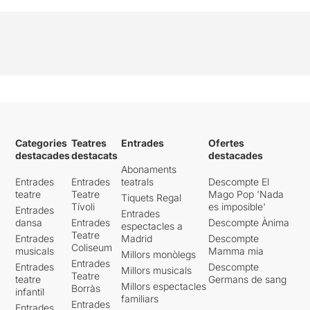
Categories
Teatres
Entrades
Ofertes
destacades
destacats
destacades
Abonaments
Entrades
Entrades
teatrals
Descompte El
teatre
Teatre
Mago Pop 'Nada
Tiquets Regal
Tívoli
es imposible'
Entrades
Entrades
dansa
Entrades
Descompte Ànima
espectacles a
Teatre
Entrades
Madrid
Descompte
Coliseum
musicals
Mamma mia
Millors monòlegs
Entrades
Entrades
Descompte
Millors musicals
Teatre
teatre
Germans de sang
Millors espectacles
Borràs
infantil
familiars
Entrades
Entrades