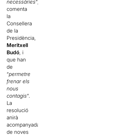
necessàries
“,
comenta
la
Consellera
de la
Presidència,
Meritxell
Budó
, i
que han
de
“
permetre
frenar els
nous
contagis
“.
La
resolució
anirà
acompanyada
de noves