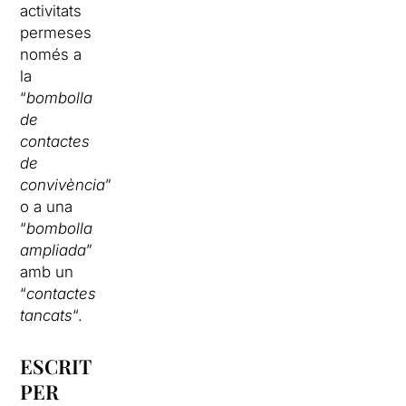
activitats
permeses
només a
la
“
bombolla
de
contactes
de
convivència
”
o a una
“
bombolla
ampliada
”
amb un
“
contactes
tancats
“.
ESCRIT
PER