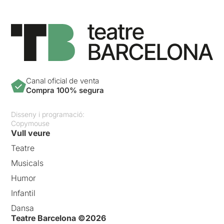
Canal oficial de venta
Compra 100% segura
Disseny i programació:
Copymouse
Vull veure
Teatre
Musicals
Humor
Infantil
Dansa
Teatre Barcelona ©2026