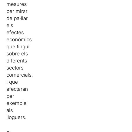
mesures
per mirar
de pal·liar
els
efectes
econòmics
que tingui
sobre els
diferents
sectors
comercials,
i que
afectaran
per
exemple
als
lloguers.