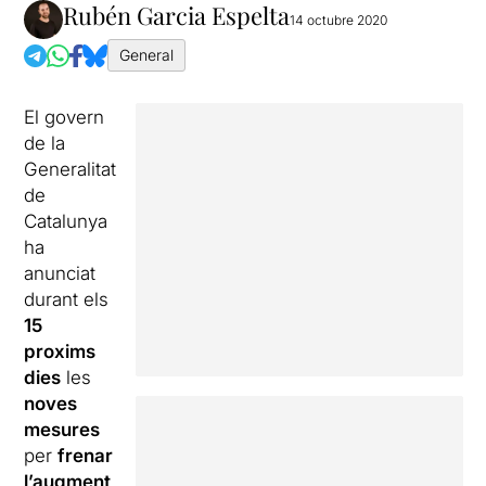
Rubén Garcia Espelta
14 octubre 2020
General
El govern
de la
Generalitat
de
Catalunya
ha
anunciat
durant els
15
proxims
dies
les
noves
mesures
per
frenar
l’augment