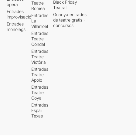
Black Friday
Teatre
òpera
Teatral
Romea
Entrades
Guanya entrades
Entrades
improvisació
de teatre gratis -
La
Entrades
concursos
Villarroel
monòlegs
Entrades
Teatre
Condal
Entrades
Teatre
Victòria
Entrades
Teatre
Apolo
Entrades
Teatre
Goya
Entrades
Espai
Texas