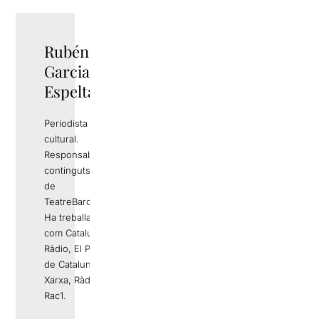
Rubén
TWITTER
Garcia
Espelta
Periodista i gestor
cultural.
Responsable de
continguts editorials
de
TeatreBarcelona.com
Ha treballat a mitjans
com Catalunya
Ràdio, El Periódico
de Catalunya, La
Xarxa, Ràdio 4 o
Rac1.