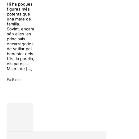
Trapp.
còctels i un
Hi ha poques
Sonrisas y
resort
figures més
lágrimas, un
paradisíac.
potents que
dels grans
L’escenari
una mare de
clàssics de la
sembla perfecte
família.
història del
per
Sovint, encara
teatre musical,
desconnectar
són elles les
arribarà al
de la rutina,
principals
Teatre Apolo
però una
encarregades
del 17 al […]
conversa
de vetllar pel
inoportuna pot
benestar dels
27 juliol 2026
convertir unes
fills, la parella,
vacances entre
els pares…
amics en una
Milers de […]
revisió completa
de […]
Fa 5 dies
28 juliol 2026