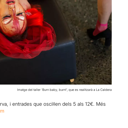
Imatge del taller ‘Burn baby, burn!’, que es realitzarà a La Caldera
rva, i entrades que oscil·len dels 5 als 12€. Més
om