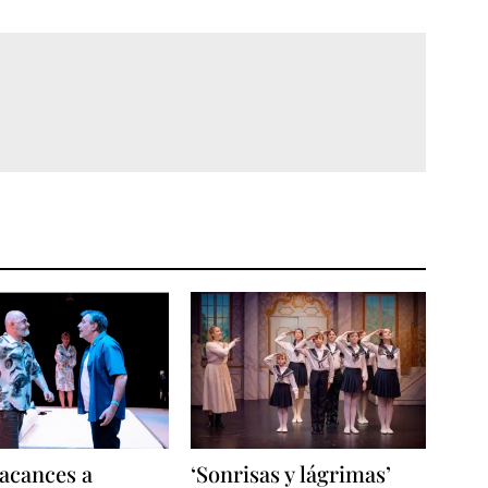
acances a
‘Sonrisas y lágrimas’