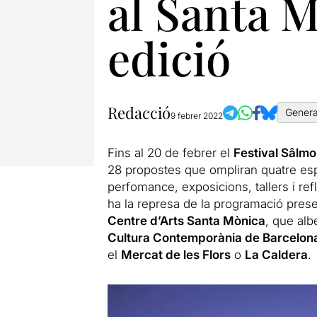
al Santa M
edició
Redacció
Genera
9 febrer 2022
Fins al 20 de febrer el
Festival Sâlm
28 propostes que ompliran quatre esp
perfomance, exposicions, tallers i refl
ha la represa de la programació presen
Centre d’Arts Santa Mònica
, que alb
Cultura Contemporània de Barcelo
el
Mercat de les Flors
o
La Caldera
.