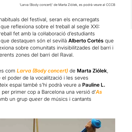
‘Larva (Body concert)’ de Marta Ziólek, es podrà veure al CCCB
 habituals del festival, seran els encarregats
que reflexiona sobre el treball al segle XXI:
treball fet amb la col·laboració d’estudiants
 que destaquen són el sevillà
Alberto Cortés
que
xiona sobre comunitats invisibilitzades del barri i
erents zones del barri del Raval.
tes com
Larva (Body concert)
de
Marta Ziólek
,
el poder de la vocalització i les seves
teix espai també s’hi podrà veure a
Pauline L.
n per primer cop a Barcelona una versió d’
As
 amb un grup
queer
de músics i cantants