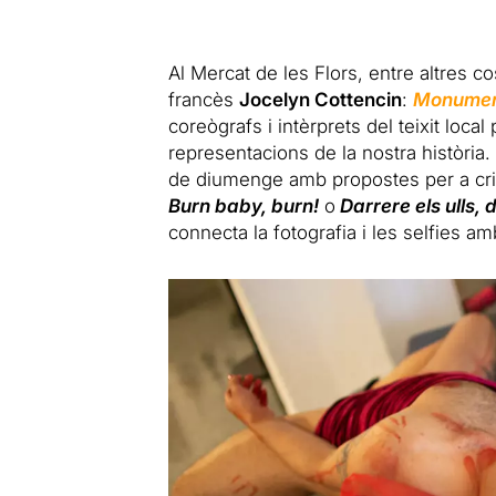
Al Mercat de les Flors, entre altres c
francès
Jocelyn Cottencin
:
Monumen
coreògrafs i intèrprets del teixit local
representacions de la nostra història.
de diumenge amb propostes per a criatu
Burn baby, burn!
o
Darrere els ulls,
connecta la fotografia i les selfies am