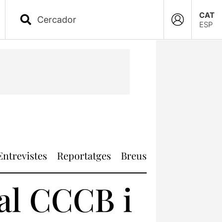
CAT
ESP
Entrevistes
Reportatges
Breus
 al CCCB i