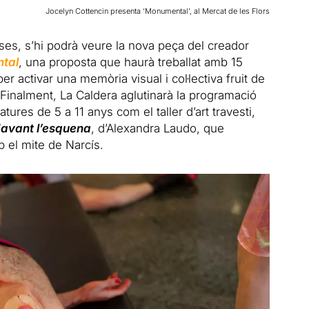
Jocelyn Cottencin presenta ‘Monumental’, al Mercat de les Flors
oses, s’hi podrà veure la nova peça del creador
tal
, una proposta que haurà treballat amb 15
 per activar una memòria visual i col·lectiva fruit de
 Finalment, La Caldera aglutinarà la programació
res de 5 a 11 anys com el taller d’art travesti,
 davant l’esquena
, d’Alexandra Laudo, que
b el mite de Narcís.