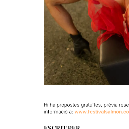
Hi ha propostes gratuïtes, prèvia rese
informació a:
www.festivalsalmon.c
ESCRIT PER