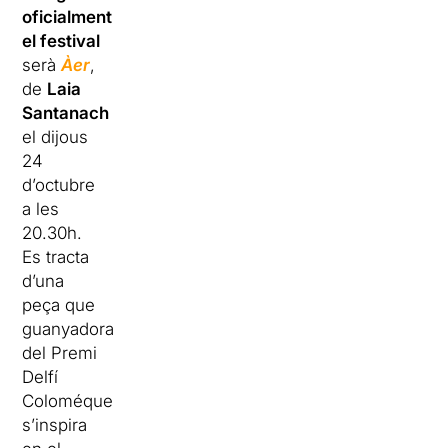
oficialment
el festival
serà
Àer
,
de
Laia
Santanach
el dijous
24
d’octubre
a les
20.30h.
Es tracta
d’una
peça que
guanyadora
del Premi
Delfí
Coloméque
s’inspira