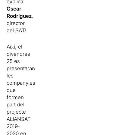
explica
Oscar
Rodríguez
,
director
del SAT!
Així, el
divendres
25 es
presentaran
les
companyies
que
formen
part del
projecte
ALIANSAT
2019-
2020 en