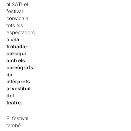
al SAT! el
festival
convida a
tots els
espectadors
a
una
trobada-
col·loqui
amb els
coreògrafs
i/o
intèrprets
al vestíbul
del
teatre.
El festival
també