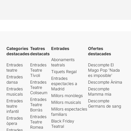
Categories
Teatres
Entrades
Ofertes
destacades
destacats
destacades
Abonaments
Entrades
Entrades
teatrals
Descompte El
teatre
Teatre
Mago Pop 'Nada
Tiquets Regal
Tívoli
es imposible'
Entrades
Entrades
dansa
Entrades
Descompte Ànima
espectacles a
Teatre
Entrades
Madrid
Descompte
Coliseum
musicals
Mamma mia
Millors monòlegs
Entrades
Entrades
Descompte
Millors musicals
Teatre
teatre
Germans de sang
Millors espectacles
Borràs
infantil
familiars
Entrades
Entrades
Black Friday
Teatre
òpera
Teatral
Romea
Entrades