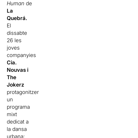
Human
de
La
Quebrá.
El
dissabte
26 les
joves
companyies
Cia.
Nouvas i
The
Jokerz
protagonitzen
un
programa
mixt
dedicat a
la dansa
urbana: