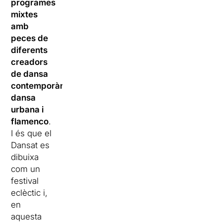
programes
mixtes
amb
peces de
diferents
creadors
de dansa
contemporània,
dansa
urbana i
flamenco
.
I és que el
Dansat
es
dibuixa
com un
festival
eclèctic i,
en
aquesta