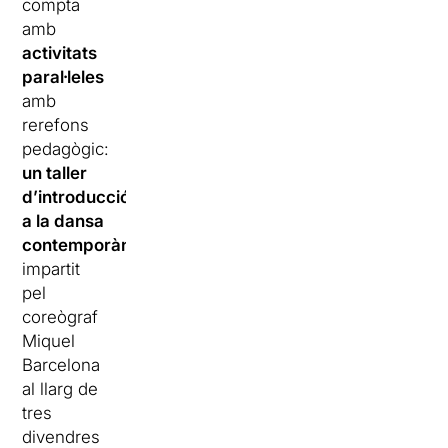
compta
amb
activitats
paral·leles
amb
rerefons
pedagògic:
un taller
d’introducció
a la dansa
contemporània
impartit
pel
coreògraf
Miquel
Barcelona
al llarg de
tres
divendres