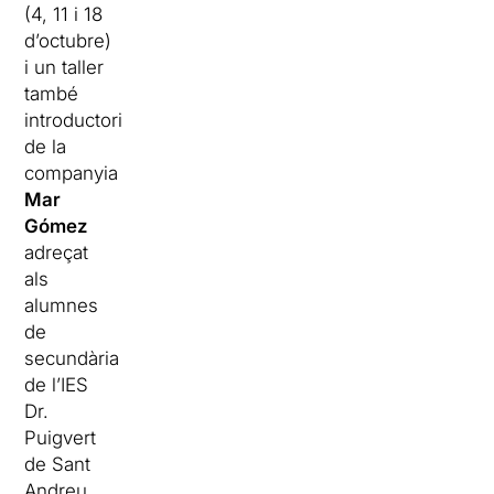
(4, 11 i 18
d’octubre)
i un taller
també
introductori
de la
companyia
Mar
Gómez
adreçat
als
alumnes
de
secundària
de l’IES
Dr.
Puigvert
de Sant
Andreu.