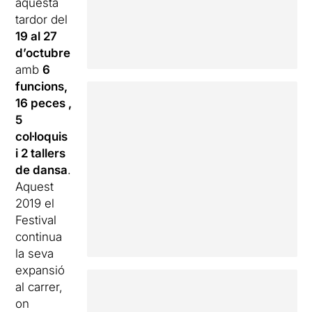
aquesta
tardor del
19 al 27
d’octubre
amb
6
funcions,
16 peces ,
5
col·loquis
i 2 tallers
de dansa
.
Aquest
2019 el
Festival
continua
la seva
expansió
al carrer,
on