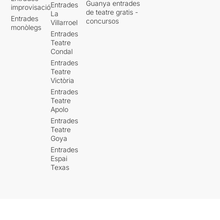
Guanya entrades
Entrades
improvisació
de teatre gratis -
La
Entrades
concursos
Villarroel
monòlegs
Entrades
Teatre
Condal
Entrades
Teatre
Victòria
Entrades
Teatre
Apolo
Entrades
Teatre
Goya
Entrades
Espai
Texas