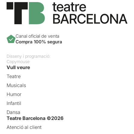
Canal oficial de venta
Compra 100% segura
Disseny i programació:
Copymouse
Vull veure
Teatre
Musicals
Humor
Infantil
Dansa
Teatre Barcelona ©2026
Atenció al client