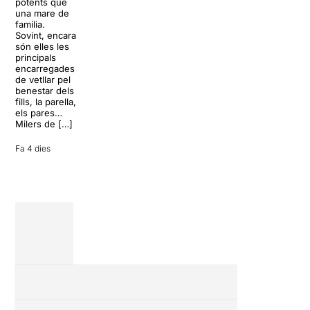
paradisíac.
potents que
dels grans
L’escenari
una mare de
clàssics de la
sembla perfecte
família.
història del
per
Sovint, encara
teatre musical,
desconnectar
són elles les
arribarà al
de la rutina,
principals
Teatre Apolo
però una
encarregades
del 17 al […]
conversa
de vetllar pel
inoportuna pot
benestar dels
27 juliol 2026
convertir unes
fills, la parella,
vacances entre
els pares…
amics en una
Milers de […]
revisió completa
de […]
Fa 4 dies
28 juliol 2026