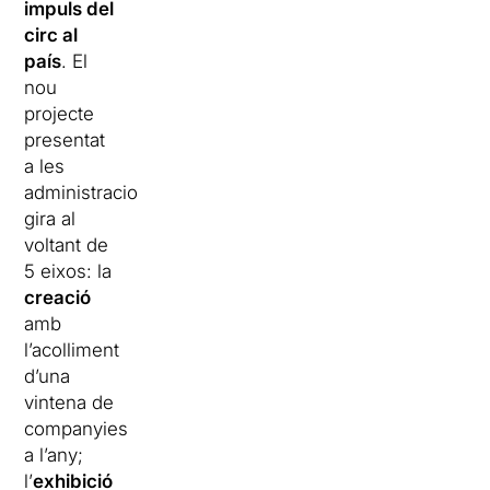
impuls del
circ al
país
. El
nou
projecte
presentat
a les
administracions
gira al
voltant de
5 eixos: la
creació
amb
l’acolliment
d’una
vintena de
companyies
a l’any;
l’
exhibició