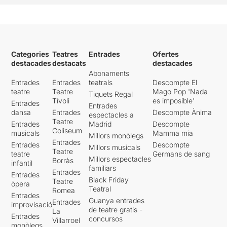
Categories
Teatres
Entrades
Ofertes
destacades
destacats
destacades
Abonaments
Entrades
Entrades
teatrals
Descompte El
teatre
Teatre
Mago Pop 'Nada
Tiquets Regal
Tívoli
es imposible'
Entrades
Entrades
dansa
Entrades
Descompte Ànima
espectacles a
Teatre
Entrades
Madrid
Descompte
Coliseum
musicals
Mamma mia
Millors monòlegs
Entrades
Entrades
Descompte
Millors musicals
Teatre
teatre
Germans de sang
Millors espectacles
Borràs
infantil
familiars
Entrades
Entrades
Black Friday
Teatre
òpera
Teatral
Romea
Entrades
Guanya entrades
Entrades
improvisació
de teatre gratis -
La
Entrades
concursos
Villarroel
monòlegs