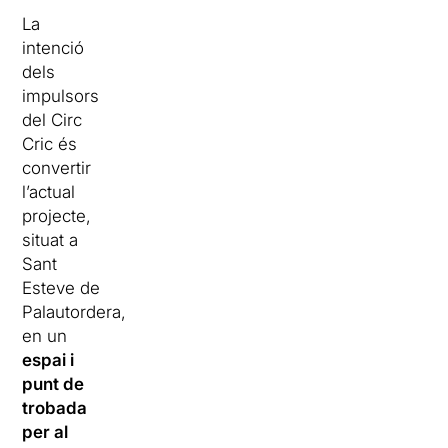
La
intenció
dels
impulsors
del Circ
Cric és
convertir
l’actual
projecte,
situat a
Sant
Esteve de
Palautordera,
en un
espai i
punt de
trobada
per al