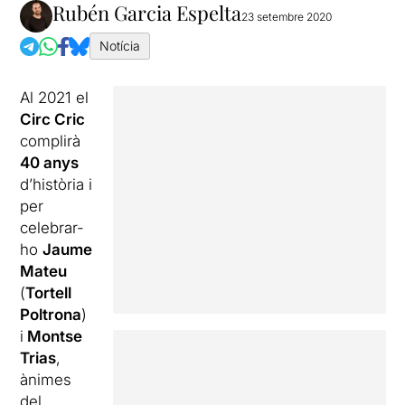
Rubén Garcia Espelta
23 setembre 2020
Notícia
Al 2021 el
Circ Cric
complirà
40 anys
d’història i
per
celebrar-
ho
Jaume
Mateu
(
Tortell
Poltrona
)
i
Montse
Trias
,
ànimes
del