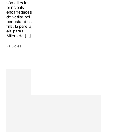
desconnectar
són elles les
arribarà al
de la rutina,
principals
Teatre Apolo
però una
encarregades
del 17 al […]
conversa
de vetllar pel
inoportuna pot
benestar dels
27 juliol 2026
convertir unes
fills, la parella,
vacances entre
els pares…
amics en una
Milers de […]
revisió completa
de […]
Fa 5 dies
28 juliol 2026