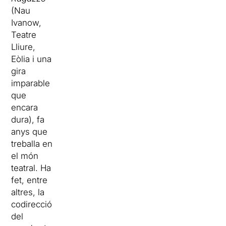
(Nau
Ivanow,
Teatre
Lliure,
Eòlia i una
gira
imparable
que
encara
dura), fa
anys que
treballa en
el món
teatral. Ha
fet, entre
altres, la
c
odirecció
del