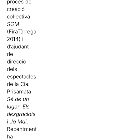
procés de
creació
col·lectiva
SOM
(FiraTàrrega
2014) i
d’a
judant
de
direcció
dels
espectacles
de la Cia.
Prisamata
Sé de un
lugar
,
Els
desgraciats
i
Jo Mai
.
Recentment
ha