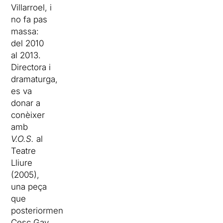
Villarroel, i
no fa pas
massa:
del 2010
al 2013.
Directora i
dramaturga,
es va
donar a
conèixer
amb
V.O.S.
al
Teatre
Lliure
(2005),
una peça
que
posteriorment
Cesc Gay