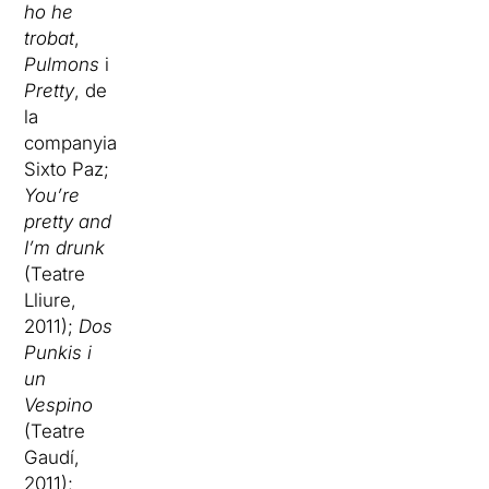
ho he
trobat
,
Pulmons
i
Pretty
, de
la
companyia
Sixto Paz;
You’re
pretty and
I’m drunk
(Teatre
Lliure,
2011);
Dos
Punkis i
un
Vespino
(Teatre
Gaudí,
2011);