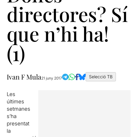
directores? Sí
que n’hi ha!
(1)
Ivan F Mula
Selecció TB
21 juny 2017
Les
últimes
setmanes
s’ha
presentat
la