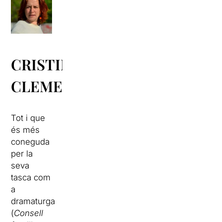
CRISTINA
CLEMENTE
Tot i que
és més
coneguda
per la
seva
tasca com
a
dramaturga
(
Consell