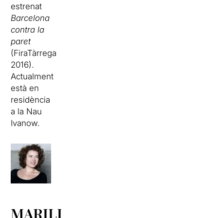
estrenat
Barcelona
contra la
paret
(FiraTàrrega
2016).
Actualment
està en
residència
a la Nau
Ivanow.
MARILIA