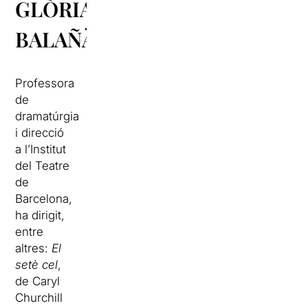
GLÒRIA
BALAÑÀ
Professora
de
dramatúrgia
i direcció
a l’Institut
del Teatre
de
Barcelona,
ha dirigit,
entre
altres:
El
setè cel
,
de Caryl
Churchill