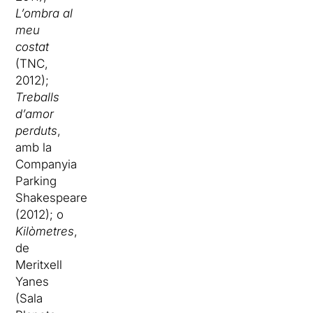
L’ombra al
meu
costat
(TNC,
2012);
Treballs
d’amor
perduts
,
amb la
Companyia
Parking
Shakespeare
(2012); o
Kilòmetres
,
de
Meritxell
Yanes
(Sala