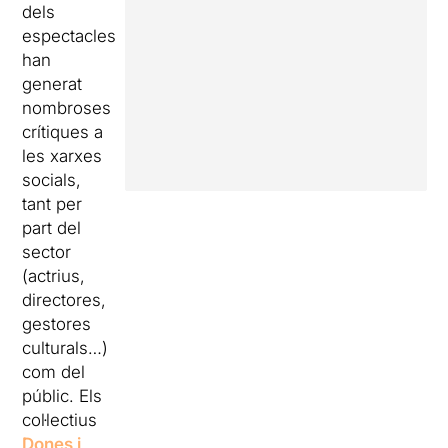
dels
espectacles
han
generat
nombroses
crítiques a
les xarxes
socials,
tant per
part del
sector
(actrius,
directores,
gestores
culturals…)
com del
públic. Els
col·lectius
Dones i