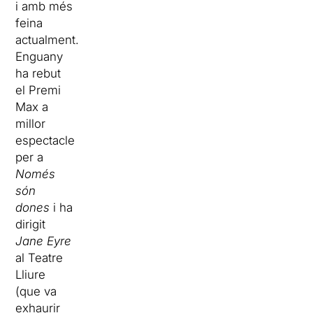
i amb més
feina
actualment.
Enguany
ha rebut
el Premi
Max a
millor
espectacle
per a
Només
són
dones
i ha
dirigit
Jane Eyre
al Teatre
Lliure
(que va
exhaurir