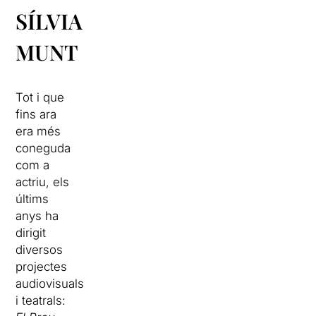
SÍLVIA
MUNT
Tot i que
fins ara
era més
coneguda
com a
actriu, els
últims
anys ha
dirigit
diversos
projectes
audiovisuals
i teatrals: