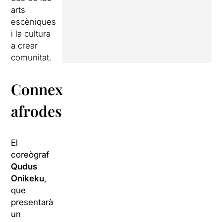
arts
escèniques
i la cultura
a crear
comunitat.
Connexió
afrodescendent
El
coreògraf
Qudus
Onikeku
,
que
presentarà
un