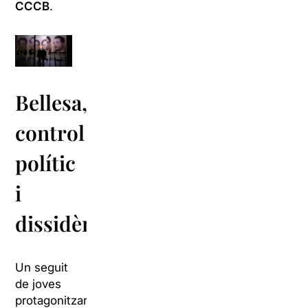
CCCB
.
Bellesa,
control
polític
i
dissidència
Un seguit
de joves
protagonitzaran