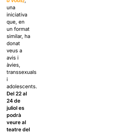
à vous)
,
una
iniciativa
que, en
un format
similar, ha
donat
veus a
avis i
àvies,
transsexuals
i
adolescents.
Del 22 al
24 de
juliol es
podrà
veure al
teatre del