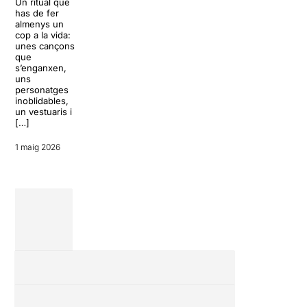
Les sales de
Un ritual que
Brel com a punt de partida per a
proximitat en
has de fer
un diàleg entre […]
fan vibrar:
almenys un
pràcticament
cop a la vida:
21 abril 2026
sents respira
unes cançons
els actors, es
que
crea un ambi
s’enganxen,
molt especial,
uns
és on es po
personatges
trobar els
inoblidables,
muntatges m
un vestuaris i
singulars,
[…]
arriscats i […
1 maig 2026
15 febrer 2026