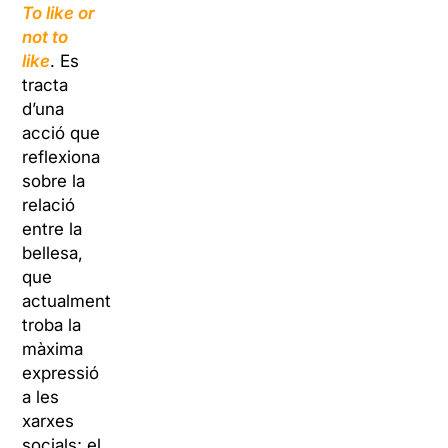
To like or
not to
like
. Es
tracta
d’una
acció que
reflexiona
sobre la
relació
entre la
bellesa,
que
actualment
troba la
màxima
expressió
a les
xarxes
socials; el