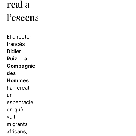
real a
l’escenari
El director
francès
Didier
Ruiz
i
La
Compagnie
des
Hommes
han creat
un
espectacle
en què
vuit
migrants
africans,