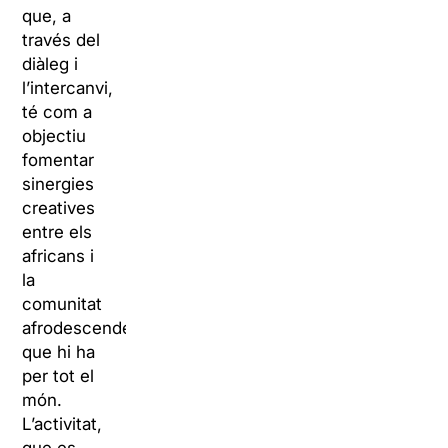
que, a
través del
diàleg i
l’intercanvi,
té com a
objectiu
fomentar
sinergies
creatives
entre els
africans i
la
comunitat
afrodescendent
que hi ha
per tot el
món.
L’activitat,