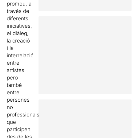
promou, a
través de
diferents
iniciatives,
el diàleg,
la creació
i la
interrelació
entre
artistes
però
també
entre
persones
no
professionals
que
participen
des de les