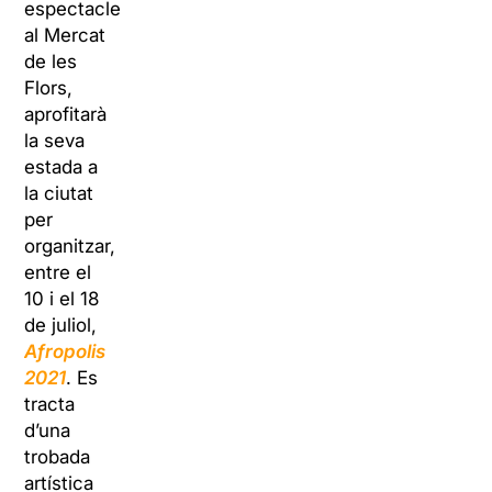
espectacle
al Mercat
de les
Flors,
aprofitarà
la seva
estada a
la ciutat
per
organitzar,
entre el
10 i el 18
de juliol,
Afropolis
2021
. Es
tracta
d’una
trobada
artística