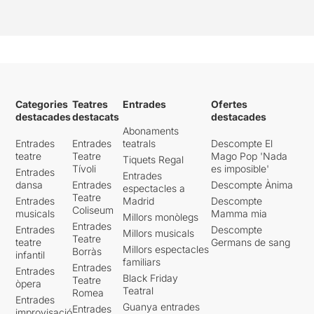
Categories
Teatres
Entrades
Ofertes
destacades
destacats
destacades
Abonaments
Entrades
Entrades
teatrals
Descompte El
teatre
Teatre
Mago Pop 'Nada
Tiquets Regal
Tívoli
es imposible'
Entrades
Entrades
dansa
Entrades
Descompte Ànima
espectacles a
Teatre
Entrades
Madrid
Descompte
Coliseum
musicals
Mamma mia
Millors monòlegs
Entrades
Entrades
Descompte
Millors musicals
Teatre
teatre
Germans de sang
Millors espectacles
Borràs
infantil
familiars
Entrades
Entrades
Black Friday
Teatre
òpera
Teatral
Romea
Entrades
Guanya entrades
Entrades
improvisació