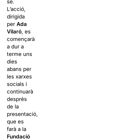
se.
L’acció,
dirigida
per
Ada
Vilaró
, es
començarà
a dur a
terme uns
dies
abans per
les xarxes
socials i
continuarà
després
de la
presentació,
que es
farà a la
Fundació