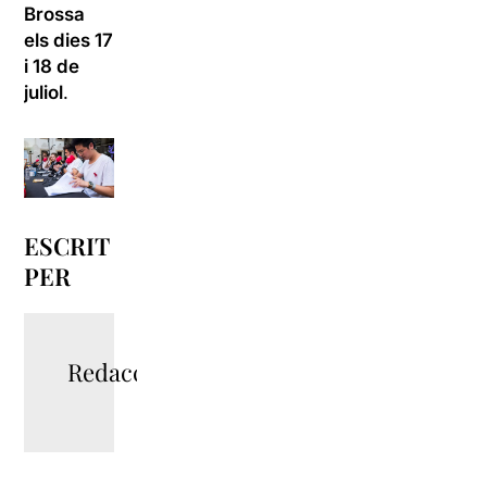
Brossa
els dies 17
i 18 de
juliol
.
ESCRIT
PER
Redacció