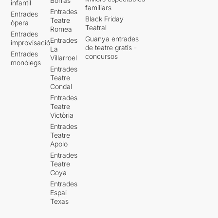
Borràs
infantil
familiars
Entrades
Entrades
Black Friday
Teatre
òpera
Teatral
Romea
Entrades
Guanya entrades
Entrades
improvisació
de teatre gratis -
La
Entrades
concursos
Villarroel
monòlegs
Entrades
Teatre
Condal
Entrades
Teatre
Victòria
Entrades
Teatre
Apolo
Entrades
Teatre
Goya
Entrades
Espai
Texas