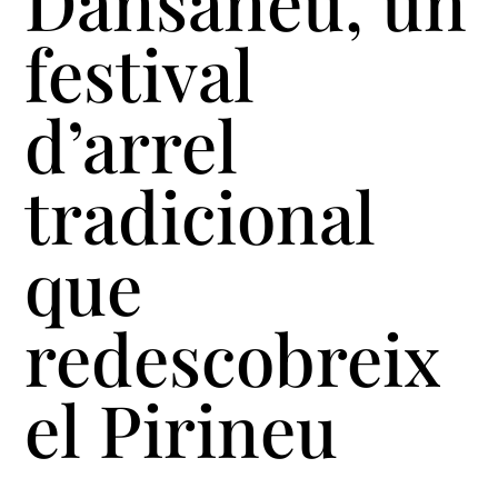
Dansàneu, un
festival
d’arrel
tradicional
que
redescobreix
el Pirineu