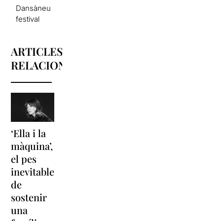
Dansàneu
festival
ARTICLES
RELACIONATS
‘Ella i la
‘Sonrisas
Unes
màquina’,
y
vacances a
el pes
lágrimas’
‘Cancun’
inevitable
torna a
per
de
Barcelona
replantejar
sostenir
tota una
La música
una
vida
tornarà a