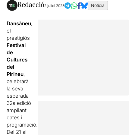
Redacció
Notícia
2 juliol 2023
Dansàneu
,
el
prestigiós
Festival
de
Cultures
del
Pirineu
,
celebrarà
la seva
esperada
32a edició
ampliant
dates i
programació.
Del 21 al