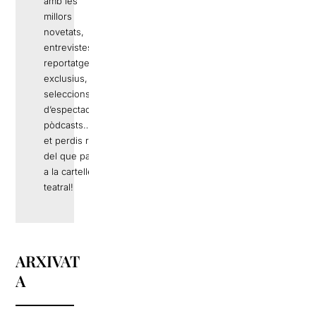
amb les
millors
novetats,
entrevistes,
reportatges
exclusius,
seleccions
d’espectacles,
pòdcasts… No
et perdis res
del que passa
a la cartellera
teatral!
ARXIVAT
A