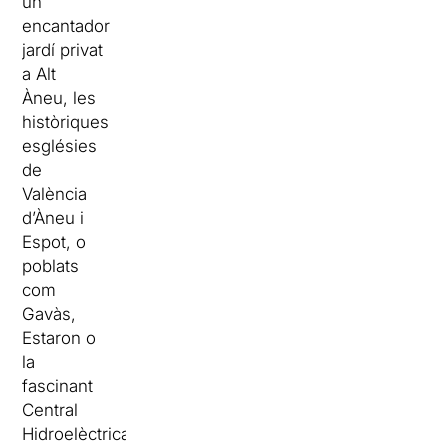
un
encantador
jardí privat
a Alt
Àneu, les
històriques
esglésies
de
València
d’Àneu i
Espot, o
poblats
com
Gavàs,
Estaron o
la
fascinant
Central
Hidroelèctrica