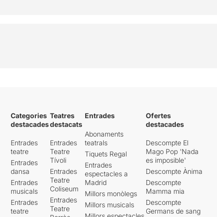
Categories
Teatres
Entrades
Ofertes
destacades
destacats
destacades
Abonaments
Entrades
Entrades
teatrals
Descompte El
teatre
Teatre
Mago Pop 'Nada
Tiquets Regal
Tívoli
es imposible'
Entrades
Entrades
dansa
Entrades
Descompte Ànima
espectacles a
Teatre
Entrades
Madrid
Descompte
Coliseum
musicals
Mamma mia
Millors monòlegs
Entrades
Entrades
Descompte
Millors musicals
Teatre
teatre
Germans de sang
Millors espectacles