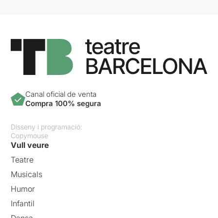
Canal oficial de venta
Compra 100% segura
Disseny i programació:
Copymouse
Vull veure
Teatre
Musicals
Humor
Infantil