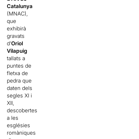
Catalunya
(MNAC),
que
exhibirà
gravats
d’
Oriol
Vilapuig
tallats a
puntes de
fletxa de
pedra que
daten dels
segles XI i
XII,
descobertes
a les
esglésies
romàniques