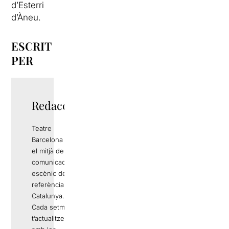
d’Esterri
d’Àneu.
ESCRIT
PER
Redacció
Teatre
Barcelona és
el mitjà de
comunicació
escènic de
referència a
Catalunya.
Cada setmana
t’actualitzem