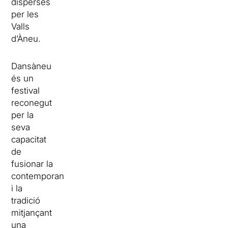
disperses
per les
Valls
d’Àneu.
Dansàneu
és un
festival
reconegut
per la
seva
capacitat
de
fusionar la
contemporaneïtat
i la
tradició
mitjançant
una