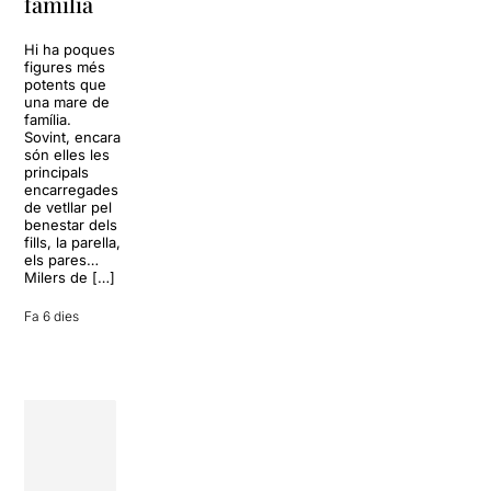
família
omplir la casa
dels Von
Sol, platja,
Trapp.
còctels i un
Hi ha poques
Sonrisas y
resort
figures més
lágrimas, un
paradisíac.
potents que
dels grans
L’escenari
una mare de
clàssics de la
sembla perfecte
família.
història del
per
Sovint, encara
teatre musical,
desconnectar
són elles les
arribarà al
de la rutina,
principals
Teatre Apolo
però una
encarregades
del 17 al […]
conversa
de vetllar pel
inoportuna pot
benestar dels
27 juliol 2026
convertir unes
fills, la parella,
vacances entre
els pares…
amics en una
Milers de […]
revisió completa
de […]
Fa 6 dies
28 juliol 2026