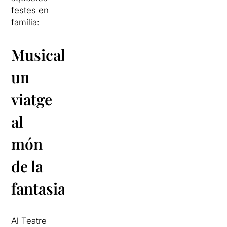
festes en
família:
Musicals:
un
viatge
al
món
de la
fantasia
Al Teatre