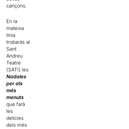
cançons.
En la
mateixa
línia
trobaràs al
Sant
Andreu
Teatre
(SAT!) les
Nadales
per als
més
menuts
que farà
les
delícies
dels més