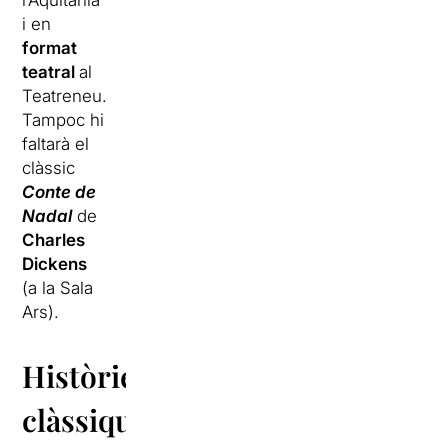
l’Aquitània
i en
format
teatral
al
Teatreneu.
Tampoc hi
faltarà el
clàssic
Conte de
Nadal
de
Charles
Dickens
(a la Sala
Ars).
Històries
clàssiques,