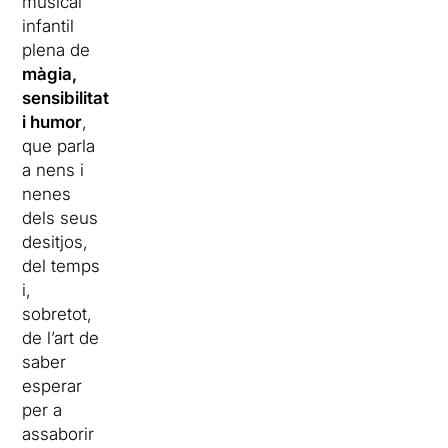
musical
infantil
plena de
màgia,
sensibilitat
i humor
,
que parla
a nens i
nenes
dels seus
desitjos,
del temps
i,
sobretot,
de l’art de
saber
esperar
per a
assaborir