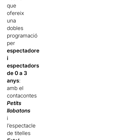
que
ofereix
una
dobles
programació
per
espectadores
i
espectadors
de 0 a 3
anys
:
amb el
contacontes
Petits
llobatons
i
l’espectacle
de titelles