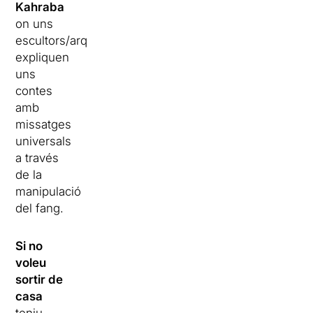
Kahraba
on uns
escultors/arqueòlegs
expliquen
uns
contes
amb
missatges
universals
a través
de la
manipulació
del fang.
Si no
voleu
sortir de
casa