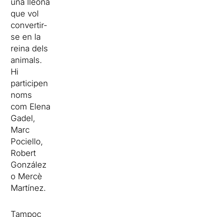
una lleona
que vol
convertir-
se en la
reina dels
animals.
Hi
participen
noms
com Elena
Gadel,
Marc
Pociello,
Robert
González
o Mercè
Martínez.
Tampoc