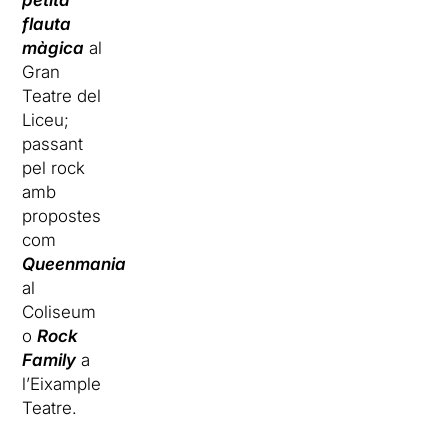
petita
flauta
màgica
al
Gran
Teatre del
Liceu;
passant
pel rock
amb
propostes
com
Queenmania
al
Coliseum
o
Rock
Family
a
l’Eixample
Teatre.