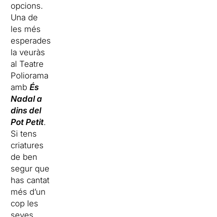
opcions.
Una de
les més
esperades
la veuràs
al Teatre
Poliorama
amb
És
Nadal a
dins del
Pot Petit
.
Si tens
criatures
de ben
segur que
has cantat
més d’un
cop les
seves