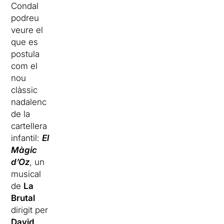
Condal
podreu
veure el
que es
postula
com el
nou
clàssic
nadalenc
de la
cartellera
infantil:
El
Màgic
d’Oz
, un
musical
de
La
Brutal
dirigit per
David