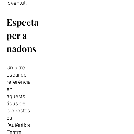
joventut.
Espectacles
per a
nadons
Un altre
espai de
referència
en
aquests
tipus de
propostes
és
l’Autèntica
Teatre