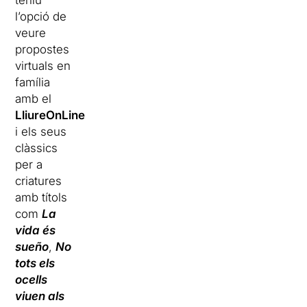
teniu
l’opció de
veure
propostes
virtuals en
família
amb el
LliureOnLine
i els seus
clàssics
per a
criatures
amb títols
com
La
vida és
sueño
,
No
tots els
ocells
viuen als