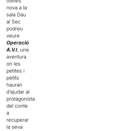
titelles
nova a la
sala Dau
al Sec
podreu
veure
Operació
A.V.I
, una
aventura
on les
petites i
petits
hauran
d’ajudar al
protagonista
del conte
a
recuperar
la seva