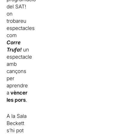
del SAT!
on
trobareu
espectacles
com
Corre
Trufa!
un
espectacle
amb
cançons
per
aprendre
a
vèncer
les pors
.
A la Sala
Beckett
s’hi pot