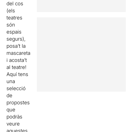
del cos
(els
teatres
són
espais
segurs),
posa’t la
mascareta
i acosta’t
al teatre!
Aquí tens
una
selecció
de
propostes
que
podràs
veure
aquestes