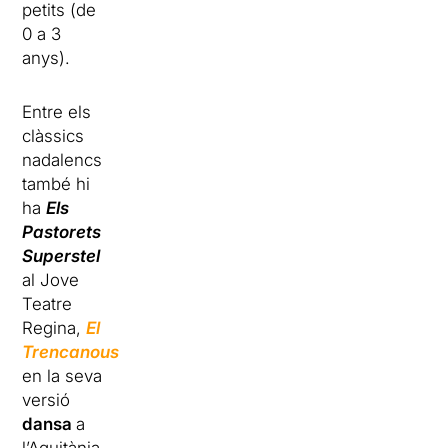
petits (de
0 a 3
anys).
Entre els
clàssics
nadalencs
també hi
ha
Els
Pastorets
Superstel
al Jove
Teatre
Regina,
El
Trencanous
en la seva
versió
dansa
a