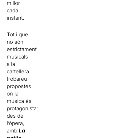
millor
cada
instant.
Tot i que
no són
estrictament
musicals
a la
cartellera
trobareu
propostes
on la
música és
protagonista:
des de
l’òpera,
amb
La