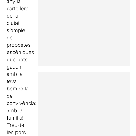
any la
cartellera
de la
ciutat
s’omple
de
propostes
escèniques
que pots
gaudir
amb la
teva
bombolla
de
convivència:
amb la
família!
Treu-te
les pors