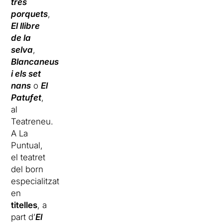
tres
porquets
,
El llibre
de la
selva
,
Blancaneus
i els set
nans
o
El
Patufet
,
al
Teatreneu.
A La
Puntual,
el teatret
del born
especialitzat
en
titelles
, a
part d’
El