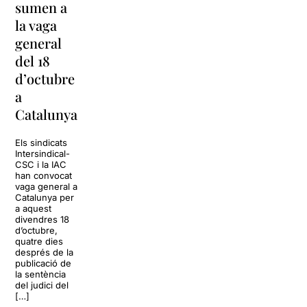
sumen a
de l’Arnau
#estoyrara
la vaga
Itinerant
arriba a la
general
2019
Sala Barts
del 18
s’estrena
d’octubre
amb l’obra
La Sala Barts
a
‘sintítulo’
acollirà el show
Estoy rara, un
Catalunya
espectacle
La programació de
còmic carregat
l’Arnau Itinerant
d’humor negre,
Els sindicats
2019 està a punt
que ve precedit
Intersindical-
de donar el tret de
pel seu rotund
CSC i la IAC
sortida amb
èxit a les
han convocat
l’estrena de
xarxes, amb
vaga general a
‘sintítulo’, un
més de
Catalunya per
espectacle
500.000
a aquest
comunitari i
visualitzacions
divendres 18
itinerant conduït
a […]
d’octubre,
per la companyia
quatre dies
La Danesa […]
després de la
15 octubre 2019
publicació de
8 octubre 2019
la sentència
del judici del
[…]