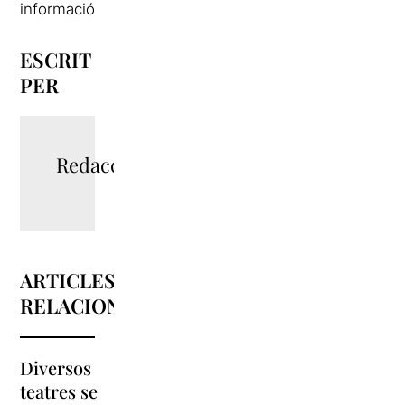
informació
ESCRIT
PER
Redacció
ARTICLES
RELACIONATS
Diversos
La
teatres se
programació