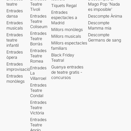
teatre
Teatre
Mago Pop 'Nada
Tiquets Regal
Tívoli
es imposible'
Entrades
Entrades
dansa
Entrades
Descompte Ànima
espectacles a
Teatre
Entrades
Madrid
Descompte
Coliseum
musicals
Mamma mia
Millors monòlegs
Entrades
Entrades
Descompte
Millors musicals
Teatre
teatre
Germans de sang
Millors espectacles
Borràs
infantil
familiars
Entrades
Entrades
Black Friday
Teatre
òpera
Teatral
Romea
Entrades
Guanya entrades
Entrades
improvisació
de teatre gratis -
La
Entrades
concursos
Villarroel
monòlegs
Entrades
Teatre
Condal
Entrades
Teatre
Victòria
Entrades
Teatre
Apolo