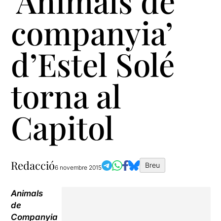
‘Animals de
companyia’
d’Estel Solé
torna al
Capitol
Redacció
Breu
6 novembre 2015
Animals
de
Companyia