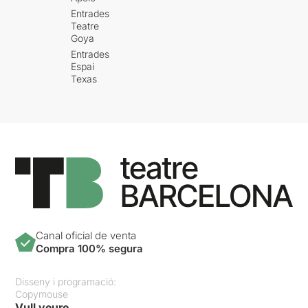
Entrades
Teatre
Goya
Entrades
Espai
Texas
Canal oficial de venta
Compra 100% segura
Disseny i programació:
Copymouse
Vull veure