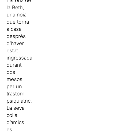
història de
la Beth,
una noia
que torna
a casa
després
d’haver
estat
ingressada
durant
dos
mesos
per un
trastorn
psiquiàtric.
La seva
colla
d’amics
es