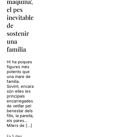
màquina’,
y
vacances a
el pes
lágrimas’
‘Cancun’
inevitable
torna a
per
de
Barcelona
replantejar
sostenir
tota una
La música
una
vida
tornarà a
família
omplir la casa
dels Von
Sol, platja,
Trapp.
còctels i un
Hi ha poques
Sonrisas y
resort
figures més
lágrimas, un
paradisíac.
potents que
dels grans
L’escenari
una mare de
clàssics de la
sembla perfecte
família.
història del
per
Sovint, encara
teatre musical,
desconnectar
són elles les
arribarà al
de la rutina,
principals
Teatre Apolo
però una
encarregades
del 17 al […]
conversa
de vetllar pel
inoportuna pot
benestar dels
27 juliol 2026
convertir unes
fills, la parella,
vacances entre
els pares…
amics en una
Milers de […]
revisió completa
de […]
Fa 5 dies