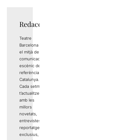
Redacció
Teatre
Barcelona és
el mitjà de
comunicació
escènic de
referència a
Catalunya.
Cada setmana
t’actualitzem
amb les
millors
novetats,
entrevistes,
reportatges
exclusius,