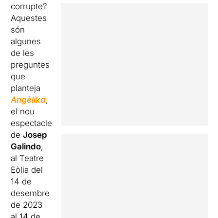
corrupte?
Aquestes
són
algunes
de les
preguntes
que
planteja
Angè
lika
,
el nou
espectacle
de
Josep
Galindo
,
al Teatre
Eòlia del
14 de
desembre
de 2023
al 14 de