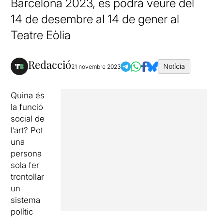
Barcelona 2023, es podrà veure del
14 de desembre al 14 de gener al
Teatre Eòlia
Redacció
Notícia
21 novembre 2023
Quina és
la funció
social de
l’art? Pot
una
persona
sola fer
trontollar
un
sistema
polític