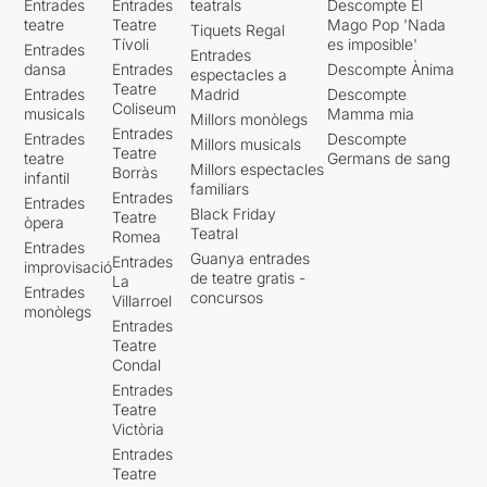
Entrades
Entrades
teatrals
Descompte El
teatre
Teatre
Mago Pop 'Nada
Tiquets Regal
Tívoli
es imposible'
Entrades
Entrades
dansa
Entrades
Descompte Ànima
espectacles a
Teatre
Entrades
Madrid
Descompte
Coliseum
musicals
Mamma mia
Millors monòlegs
Entrades
Entrades
Descompte
Millors musicals
Teatre
teatre
Germans de sang
Millors espectacles
Borràs
infantil
familiars
Entrades
Entrades
Black Friday
Teatre
òpera
Teatral
Romea
Entrades
Guanya entrades
Entrades
improvisació
de teatre gratis -
La
Entrades
concursos
Villarroel
monòlegs
Entrades
Teatre
Condal
Entrades
Teatre
Victòria
Entrades
Teatre