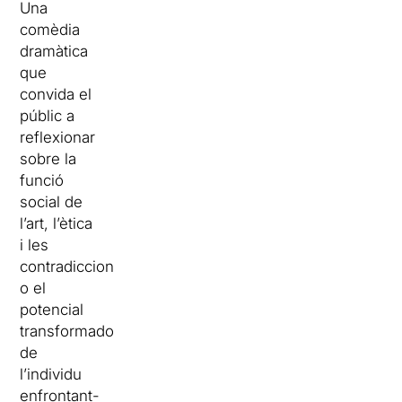
Una
comèdia
dramàtica
que
convida el
públic a
reflexionar
sobre la
funció
social de
l’art, l’ètica
i les
contradiccions
o el
potencial
transformador
de
l’individu
enfrontant-