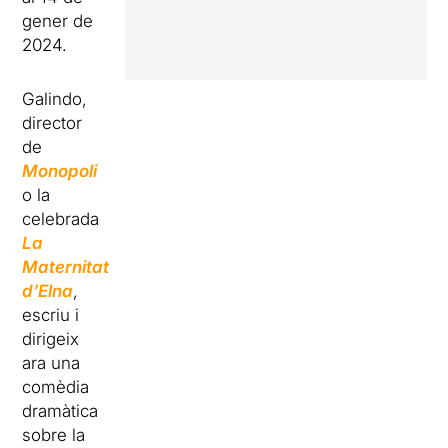
gener de
2024.
Galindo,
director
de
Monopoli
o la
celebrada
La
Maternitat
d’Elna
,
escriu i
dirigeix
ara una
comèdia
dramàtica
sobre la