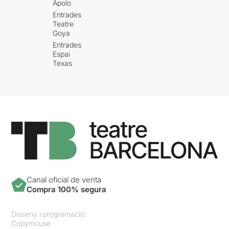
Apolo
Entrades
Teatre
Goya
Entrades
Espai
Texas
Canal oficial de venta
Compra 100% segura
Disseny i programació:
Copymouse