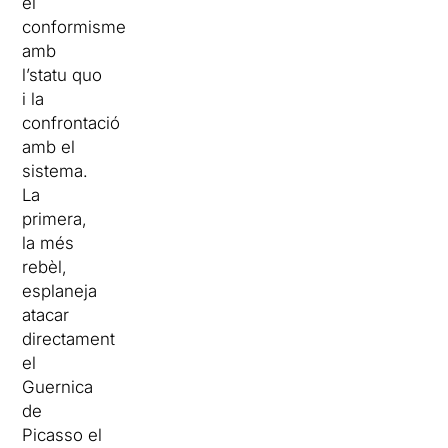
el
conformisme
amb
l’statu quo
i la
confrontació
amb el
sistema.
La
primera,
la més
rebèl,
esplaneja
atacar
directament
el
Guernica
de
Picasso el