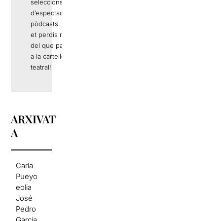
seleccions
d’espectacles,
pòdcasts… No
et perdis res
del que passa
a la cartellera
teatral!
ARXIVAT
A
Carla
Pueyo
eolia
José
Pedro
García