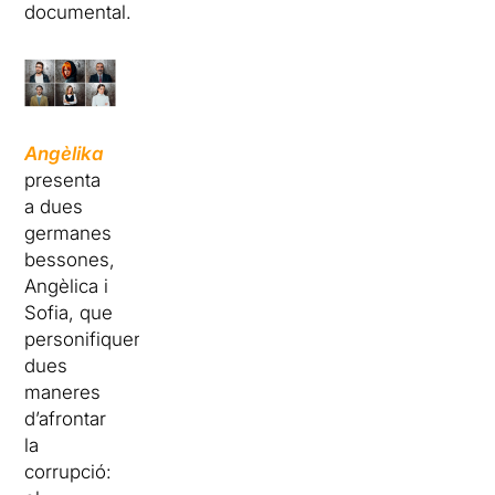
documental.
Angè
lika
presenta
a dues
germanes
bessones,
Angèlica i
Sofia, que
personifiquen
dues
maneres
d’afrontar
la
corrupció: