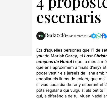
4 proposte
escenaris
Redacció
20 desembre 2024
Ets d’aquelles persones que l’1 de se
you
de
Mariah Carey
, el
Last Chris
cançons de Nadal
i que, a més a mé
que ens aproximem a finals d’any? Et
poder vestir els jerseis de llana amb
endollar els llums de colors, que mai
si vius cada dia de l’any esperant e
pots regalar a qui vulguis: als petits i
qui, a diferència de tu, viuen Nadal 