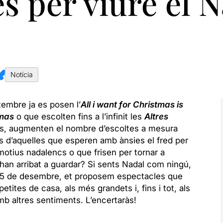
s per viure el N
Notícia
tembre ja es posen l’
All i want for Christmas is
tmas
o que escolten fins a l’infinit les
Altres
s, augmenten el nombre d’escoltes a mesura
s d’aquelles que esperen amb ànsies el fred per
 motius nadalencs o que frisen per tornar a
 han arribat a guardar? Si sents Nadal com ningú,
l 25 de desembre, et proposem espectacles que
 petites de casa, als més grandets i, fins i tot, als
amb altres sentiments. L’encertaràs!