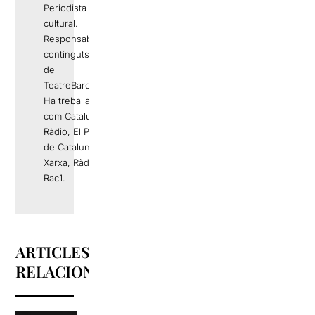
Periodista i gestor
cultural.
Responsable de
continguts editorials
de
TeatreBarcelona.com
Ha treballat a mitjans
com Catalunya
Ràdio, El Periódico
de Catalunya, La
Xarxa, Ràdio 4 o
Rac1.
ARTICLES
RELACIONATS