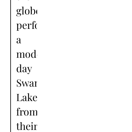
globe
perform
a
modern-
day
Swan
Lake
from
their