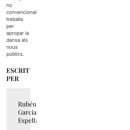
no
convencionals,
treballa
per
apropar la
dansa als
nous
públics.
ESCRIT
PER
Rubén
TWITTER
Garcia
Espelta