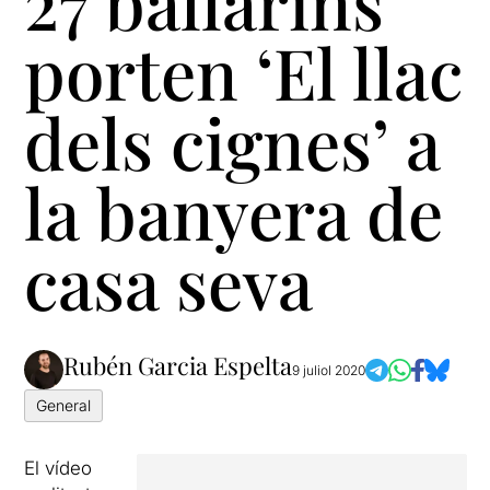
27 ballarins
porten ‘El llac
dels cignes’ a
la banyera de
casa seva
Rubén Garcia Espelta
9 juliol 2020
General
El vídeo