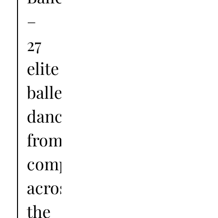
–
27
elite
ballet
dancers
from
companies
across
the