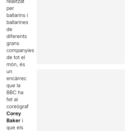
realitzat
per
ballarins i
ballarines
de
diferents
grans
companyies
de tot el
món, és
un
encàrrec
que la
BBC ha
fet al
coreògraf
Corey
Baker
i
que els