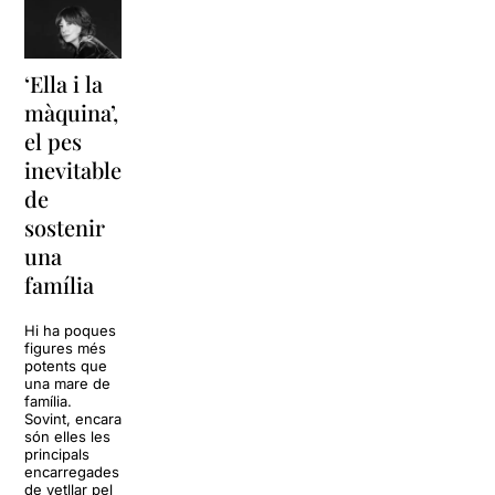
‘Ella i la
‘Sonrisas
Unes
màquina’,
y
vacances a
el pes
lágrimas’
‘Cancun’
inevitable
torna a
per
de
Barcelona
replantejar
sostenir
tota una
La música
una
vida
tornarà a
família
omplir la casa
dels Von
Sol, platja,
Trapp.
còctels i un
Hi ha poques
Sonrisas y
resort
figures més
lágrimas, un
paradisíac.
potents que
dels grans
L’escenari
una mare de
clàssics de la
sembla perfecte
família.
història del
per
Sovint, encara
teatre musical,
desconnectar
són elles les
arribarà al
de la rutina,
principals
Teatre Apolo
però una
encarregades
del 17 al […]
conversa
de vetllar pel