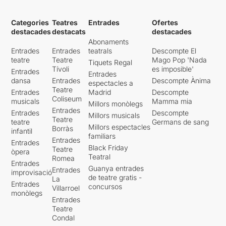
Categories
Teatres
Entrades
Ofertes
destacades
destacats
destacades
Abonaments
Entrades
Entrades
teatrals
Descompte El
teatre
Teatre
Mago Pop 'Nada
Tiquets Regal
Tívoli
es imposible'
Entrades
Entrades
dansa
Entrades
Descompte Ànima
espectacles a
Teatre
Entrades
Madrid
Descompte
Coliseum
musicals
Mamma mia
Millors monòlegs
Entrades
Entrades
Descompte
Millors musicals
Teatre
teatre
Germans de sang
Millors espectacles
Borràs
infantil
familiars
Entrades
Entrades
Black Friday
Teatre
òpera
Teatral
Romea
Entrades
Guanya entrades
Entrades
improvisació
de teatre gratis -
La
Entrades
concursos
Villarroel
monòlegs
Entrades
Teatre
Condal