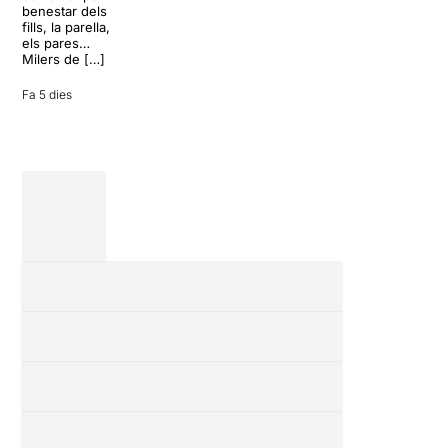
inoportuna pot
benestar dels
27 juliol 2026
convertir unes
fills, la parella,
vacances entre
els pares…
amics en una
Milers de […]
revisió completa
de […]
Fa 5 dies
28 juliol 2026