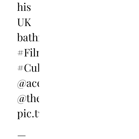
his
UK
bathroom.
#FilmedInLockdown
#CultureInQuarantine
@ace_national
@thespacearts
pic.twitter.com/uzXReJt
—