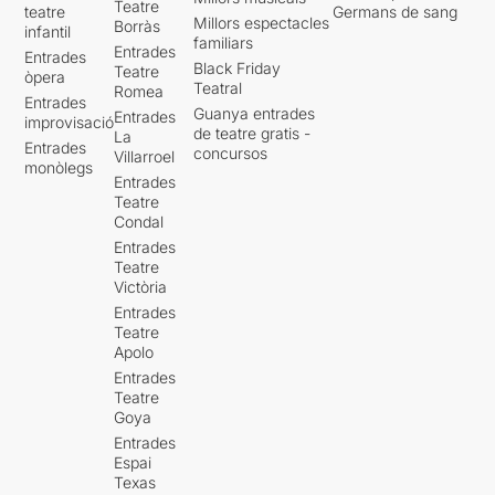
Teatre
teatre
Germans de sang
Millors espectacles
Borràs
infantil
familiars
Entrades
Entrades
Black Friday
Teatre
òpera
Teatral
Romea
Entrades
Guanya entrades
Entrades
improvisació
de teatre gratis -
La
Entrades
concursos
Villarroel
monòlegs
Entrades
Teatre
Condal
Entrades
Teatre
Victòria
Entrades
Teatre
Apolo
Entrades
Teatre
Goya
Entrades
Espai
Texas