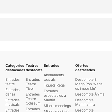
Categories
Teatres
Entrades
Ofertes
destacades
destacats
destacades
Abonaments
Entrades
Entrades
teatrals
Descompte El
teatre
Teatre
Mago Pop 'Nada
Tiquets Regal
Tívoli
es imposible'
Entrades
Entrades
dansa
Entrades
Descompte Ànima
espectacles a
Teatre
Entrades
Madrid
Descompte
Coliseum
musicals
Mamma mia
Millors monòlegs
Entrades
Entrades
Descompte
Millors musicals