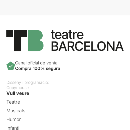
Canal oficial de venta
Compra 100% segura
Disseny i programació:
Copymouse
Vull veure
Teatre
Musicals
Humor
Infantil