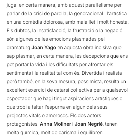
juga, en certa manera, amb aquest paral·lelisme per
parlar de la crisi de parella, la generacional i l’artística
en una comèdia dolorosa, amb mala llet i molt honesta.
Els dubtes, la insatisfacció, la frustració o la negació
són algunes de les emocions plasmades pel
dramaturg
Joan Yago
en aquesta obra incisiva que
sap plasmar, en certa manera, les decepcions que ens
pot portar la vida i les dificultats per afrontar els
sentiments i la realitat tal com és. Divertida i realista
però també, en la seva mesura, pessimista, resulta un
excel·lent exercici de catarsi col·lectiva per a qualsevol
espectador que hagi tingut aspiracions artístiques o
que trobi a faltar l’espurna en algun dels seus
projectes vitals o amorosos. Els dos actors
protagonistes,
Anna Moliner
i
Joan Negrié
, tenen
molta química, molt de carisma i equilibren