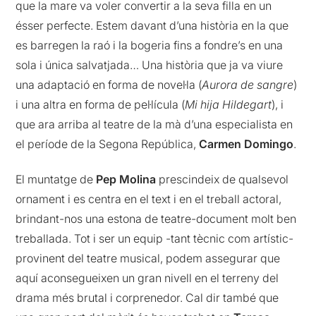
que la mare va voler convertir a la seva filla en un
ésser perfecte. Estem davant d’una història en la que
es barregen la raó i la bogeria fins a fondre’s en una
sola i única salvatjada… Una història que ja va viure
una adaptació en forma de novel·la (
Aurora de sangre
)
i una altra en forma de pel·lícula (
Mi hija Hildegart
), i
que ara arriba al teatre de la mà d’una especialista en
el període de la Segona República,
Carmen Domingo
.
El muntatge de
Pep Molina
prescindeix de qualsevol
ornament i es centra en el text i en el treball actoral,
brindant-nos una estona de teatre-document molt ben
treballada. Tot i ser un equip -tant tècnic com artístic-
provinent del teatre musical, podem assegurar que
aquí aconsegueixen un gran nivell en el terreny del
drama més brutal i corprenedor. Cal dir també que