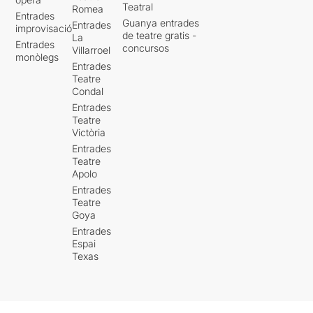
Teatral
Romea
Entrades
Guanya entrades
Entrades
improvisació
de teatre gratis -
La
Entrades
concursos
Villarroel
monòlegs
Entrades
Teatre
Condal
Entrades
Teatre
Victòria
Entrades
Teatre
Apolo
Entrades
Teatre
Goya
Entrades
Espai
Texas