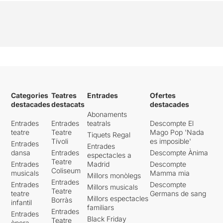
Categories
Teatres
Entrades
Ofertes
destacades
destacats
destacades
Abonaments
Entrades
Entrades
teatrals
Descompte El
teatre
Teatre
Mago Pop 'Nada
Tiquets Regal
Tívoli
es imposible'
Entrades
Entrades
dansa
Entrades
Descompte Ànima
espectacles a
Teatre
Entrades
Madrid
Descompte
Coliseum
musicals
Mamma mia
Millors monòlegs
Entrades
Entrades
Descompte
Millors musicals
Teatre
teatre
Germans de sang
Millors espectacles
Borràs
infantil
familiars
Entrades
Entrades
Black Friday
Teatre
òpera