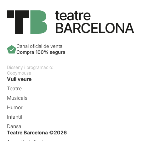
Canal oficial de venta
Compra 100% segura
Disseny i programació:
Copymouse
Vull veure
Teatre
Musicals
Humor
Infantil
Dansa
Teatre Barcelona ©2026