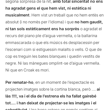
segona sorpresa de la nit,
amb total sinceritat no ens
ha agradat gens el que hem vist, ni estètica ni
musicalment
. Hem vist un treball que no hem entès en
absolut (i no nomès per l’idioma) i que
no hem gaudit,
ni tan sols estèticament ens ha sorprès
o agradat el
recurs del piano ple d’aigua vermella, o la ballarina
emmascarada o que els músics és desplacessin per
l’escenari com si estiguessin malalts o vells. O que de
cop es treguin les bates blanques i quedin vestits de
negre. Ni las mànegues omplint-se d’aigua vermella.
Ni que en Croak es mori.
Per rematar-ho
, en un moment de l’espectacle es
projecten imatges sobre la cortina blanca, però ….
ai
làs !!!!, va i el dia de l’estrena els ha fallat gairebé
tot…. i han deixat de projectar-se les imatges i el
sobretitulat
. Una bona estona on només sentíem al