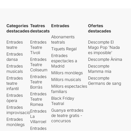
Categories
Teatres
Entrades
Ofertes
destacades
destacats
destacades
Abonaments
Entrades
Entrades
teatrals
Descompte El
teatre
Teatre
Mago Pop 'Nada
Tiquets Regal
Tívoli
es imposible'
Entrades
Entrades
dansa
Entrades
Descompte Ànima
espectacles a
Teatre
Entrades
Madrid
Descompte
Coliseum
musicals
Mamma mia
Millors monòlegs
Entrades
Entrades
Descompte
Millors musicals
Teatre
teatre
Germans de sang
Millors espectacles
Borràs
infantil
familiars
Entrades
Entrades
Black Friday
Teatre
òpera
Teatral
Romea
Entrades
Guanya entrades
Entrades
improvisació
de teatre gratis -
La
Entrades
concursos
Villarroel
monòlegs
Entrades