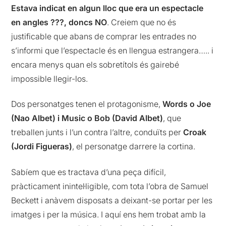
Estava indicat en algun lloc que era un espectacle
en angles ???, doncs NO
. Creiem que no és
justificable que abans de comprar les entrades no
s’informi que l’espectacle és en llengua estrangera….. i
encara menys quan els sobretítols és gairebé
impossible llegir-los.
Dos personatges tenen el protagonisme,
Words o Joe
(Nao Albet) i Music o Bob (David Albet)
, que
treballen junts i l’un contra l’altre, conduïts per
Croak
(Jordi Figueras)
, el personatge darrere la cortina.
Sabíem que es tractava d’una peça difícil,
pràcticament inintel·ligible, com tota l’obra de Samuel
Beckett i anàvem disposats a deixant-se portar per les
imatges i per la música. I aquí ens hem trobat amb la