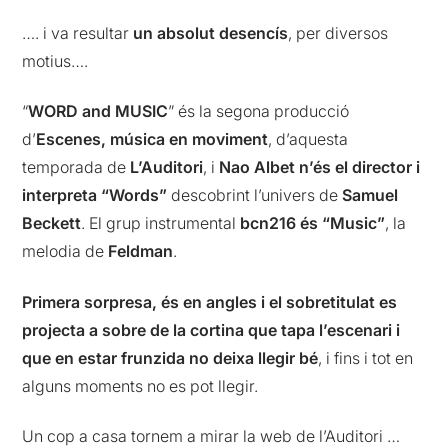
…. i va resultar
un absolut desencís
, per diversos
motius….
“
WORD and MUSIC
” és la segona producció
d’
Escenes, música en moviment
, d’aquesta
temporada de
L’Auditori
, i
Nao Albet n’és el director i
interpreta “Words”
descobrint l’univers de
Samuel
Beckett
. El grup instrumental
bcn216 és “Music”
, la
melodia de
Feldman
.
Primera sorpresa, és en angles i el sobretitulat es
projecta a sobre de la cortina que tapa l’escenari i
que en estar frunzida no deixa llegir bé
, i fins i tot en
alguns moments no es pot llegir.
Un cop a casa tornem a mirar la web de l’Auditori …