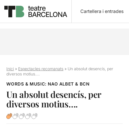
Cartellera i entrades
Inici
»
Espectacles recomanats
»
Un absolut desencís, per
diversos motius….
WORDS & MUSIC: NAO ALBET & BCN
Un absolut desencís, per
diversos motius….