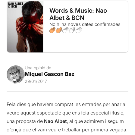
Words & Music: Nao
Albet & BCN
No hi ha noves dates confirmades
Una opinió de
Miquel Gascon Baz
29/01/2017
Feia dies que havíem comprat les entrades per anar a
veure aquest espectacle que ens feia especial il·lusió,
una proposta de
Nao Albet
, al que admirem i seguim
d’ençà que el vam veure treballar per primera vegada.