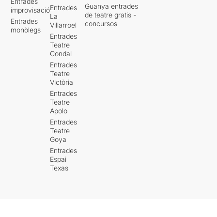
Entrades
Guanya entrades
Entrades
improvisació
de teatre gratis -
La
Entrades
concursos
Villarroel
monòlegs
Entrades
Teatre
Condal
Entrades
Teatre
Victòria
Entrades
Teatre
Apolo
Entrades
Teatre
Goya
Entrades
Espai
Texas