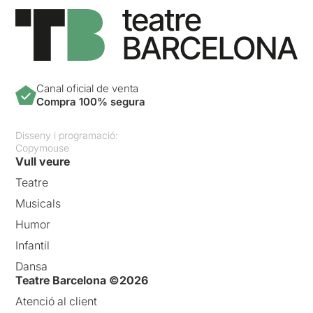
Canal oficial de venta
Compra 100% segura
Disseny i programació:
Copymouse
Vull veure
Teatre
Musicals
Humor
Infantil
Dansa
Teatre Barcelona ©2026
Atenció al client