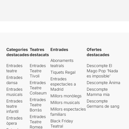
Categories
Teatres
Entrades
Ofertes
destacades
destacats
destacades
Abonaments
Entrades
Entrades
teatrals
Descompte El
teatre
Teatre
Mago Pop 'Nada
Tiquets Regal
Tívoli
es imposible'
Entrades
Entrades
dansa
Entrades
Descompte Ànima
espectacles a
Teatre
Entrades
Madrid
Descompte
Coliseum
musicals
Mamma mia
Millors monòlegs
Entrades
Entrades
Descompte
Millors musicals
Teatre
teatre
Germans de sang
Millors espectacles
Borràs
infantil
familiars
Entrades
Entrades
Black Friday
Teatre
òpera
Teatral
Romea