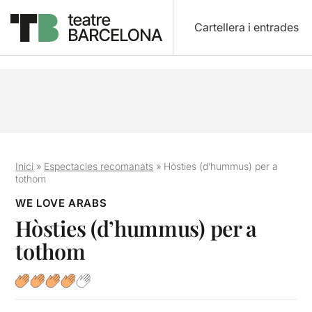
Cartellera i entrades
Inici
»
Espectacles recomanats
»
Hòsties (d’hummus) per a
tothom
WE LOVE ARABS
Hòsties (d’hummus) per a
tothom