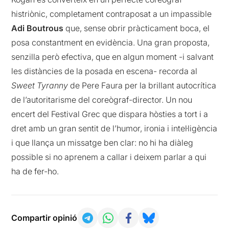
histriònic, completament contraposat a un impassible
Adi
Boutrous
que, sense obrir pràcticament boca, el
posa constantment en evidència. Una gran proposta,
senzilla però efectiva, que en algun moment -i salvant
les distàncies de la posada en escena- recorda al
Sweet Tyranny
de Pere Faura per la brillant autocrítica
de l’autoritarisme del coreògraf-director. Un nou
encert del Festival Grec que dispara hòsties a tort i a
dret amb un gran sentit de l’humor, ironia i intel·ligència
i que llança un missatge ben clar: no hi ha diàleg
possible si no aprenem a callar i deixem parlar a qui
ha de fer-ho.
Compartir opinió