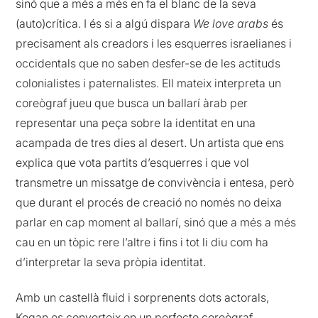
sinó que a més a més en fa el blanc de la seva
(
auto)crítica
. I és si a algú dispara
We love arabs
és
precisament als creadors i les esquerres israelianes i
occidentals que no saben desfer-se de les actituds
colonialistes i paternalistes. Ell mateix interpreta un
coreògraf jueu que busca un ballarí àrab per
representar una peça sobre la identitat en una
acampada de tres dies al desert. Un artista que ens
explica que vota partits d’esquerres i que vol
transmetre un missatge de convivència i entesa, però
que durant el procés de creació no només no deixa
parlar en cap moment al ballarí, sinó que a més a més
cau en un tòpic rere l’altre i fins i tot li diu com ha
d’interpretar la seva pròpia identitat.
Amb un castellà fluid i sorprenents dots actorals,
Kogan
es converteix en un perfecte coreògraf