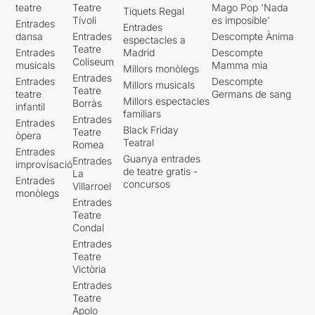
teatre
Teatre
Mago Pop 'Nada
Tiquets Regal
Tívoli
es imposible'
Entrades
Entrades
dansa
Entrades
Descompte Ànima
espectacles a
Teatre
Entrades
Madrid
Descompte
Coliseum
musicals
Mamma mia
Millors monòlegs
Entrades
Entrades
Descompte
Millors musicals
Teatre
teatre
Germans de sang
Millors espectacles
Borràs
infantil
familiars
Entrades
Entrades
Black Friday
Teatre
òpera
Teatral
Romea
Entrades
Guanya entrades
Entrades
improvisació
de teatre gratis -
La
Entrades
concursos
Villarroel
monòlegs
Entrades
Teatre
Condal
Entrades
Teatre
Victòria
Entrades
Teatre
Apolo