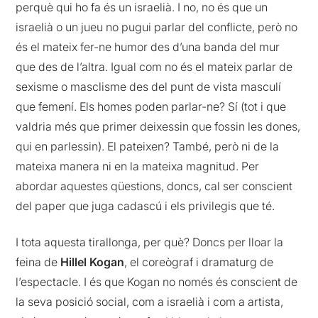
perquè qui ho fa és un israelià. I no, no és que un
israelià o un jueu no pugui parlar del conflicte, però no
és el mateix fer-ne humor des d’una banda del mur
que des de l’altra. Igual com no és el mateix parlar de
sexisme o masclisme des del punt de vista masculí
que femení. Els homes poden parlar-ne? Sí (tot i que
valdria més que primer deixessin que fossin les dones,
qui en parlessin). El pateixen? També, però ni de la
mateixa manera ni en la mateixa magnitud. Per
abordar aquestes qüestions, doncs, cal ser conscient
del paper que juga cadascú i els privilegis que té.
I tota aquesta tirallonga, per què? Doncs per lloar la
feina
de
Hillel
Kogan
, el coreògraf i dramaturg de
l’espectacle. I és que
Kogan
no només és conscient de
la seva posició social, com a israelià i com a artista,