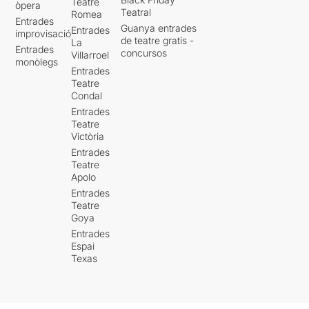
Teatre
òpera
Teatral
Romea
Entrades
Guanya entrades
Entrades
improvisació
de teatre gratis -
La
Entrades
concursos
Villarroel
monòlegs
Entrades
Teatre
Condal
Entrades
Teatre
Victòria
Entrades
Teatre
Apolo
Entrades
Teatre
Goya
Entrades
Espai
Texas