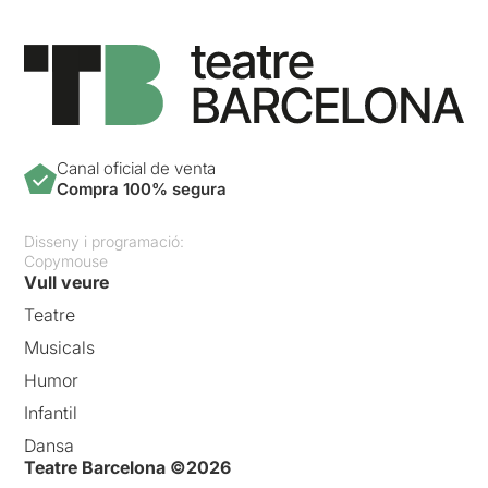
Canal oficial de venta
Compra 100% segura
Disseny i programació:
Copymouse
Vull veure
Teatre
Musicals
Humor
Infantil
Dansa
Teatre Barcelona ©2026