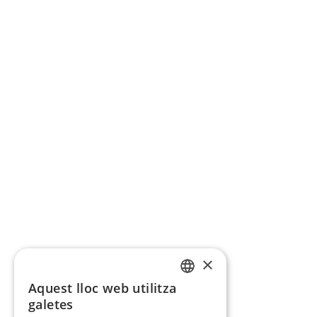
×
Aquest lloc web utilitza
CATALAN
galetes
SPANISH