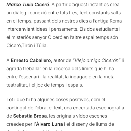
Marco Tulio Ciceró
. A partir d’aquest instant es crea
un diàleg i conexió entre tots tres, fent constants salts
en el temps, passant dels nostres dies a l’antiga Roma
intercanviant idees i pensaments. Els dos estudiants i
el misteriós senyor Ciceró en l’altre espai temps són
Ciceró,Tirón i Túlia.
A
Ernesto Caballero,
autor de
“Viejo amigo Cicerón”
li
agrada treballar en la recerca dels límits que hi ha
entre l’escenari i la realitat, la indagació en la meta
teatralitat, i el joc de temps i espais.
Tot i que hi ha algunes coses positives, com el
contingut de l’obra, el text, una encertada escenografia
de
Sebastià Brosa
, les originals vídeo escenes
creades per l’
Álvaro Luna
i el disseny de llums de