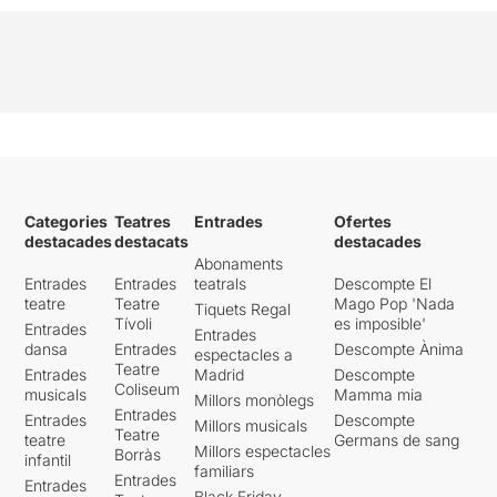
Categories
Teatres
Entrades
Ofertes
destacades
destacats
destacades
Abonaments
Entrades
Entrades
teatrals
Descompte El
teatre
Teatre
Mago Pop 'Nada
Tiquets Regal
Tívoli
es imposible'
Entrades
Entrades
dansa
Entrades
Descompte Ànima
espectacles a
Teatre
Entrades
Madrid
Descompte
Coliseum
musicals
Mamma mia
Millors monòlegs
Entrades
Entrades
Descompte
Millors musicals
Teatre
teatre
Germans de sang
Millors espectacles
Borràs
infantil
familiars
Entrades
Entrades
Black Friday