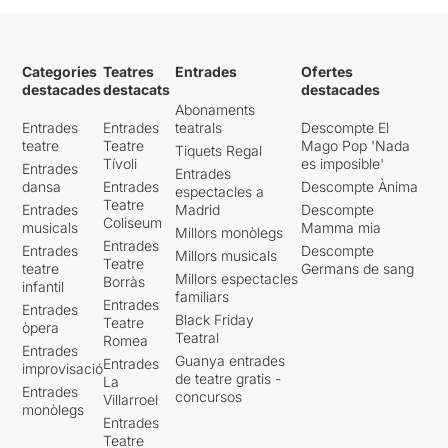
Categories
Teatres
Entrades
Ofertes
destacades
destacats
destacades
Abonaments
Entrades
Entrades
teatrals
Descompte El
teatre
Teatre
Mago Pop 'Nada
Tiquets Regal
Tívoli
es imposible'
Entrades
Entrades
dansa
Entrades
Descompte Ànima
espectacles a
Teatre
Entrades
Madrid
Descompte
Coliseum
musicals
Mamma mia
Millors monòlegs
Entrades
Entrades
Descompte
Millors musicals
Teatre
teatre
Germans de sang
Millors espectacles
Borràs
infantil
familiars
Entrades
Entrades
Black Friday
Teatre
òpera
Teatral
Romea
Entrades
Guanya entrades
Entrades
improvisació
de teatre gratis -
La
Entrades
concursos
Villarroel
monòlegs
Entrades
Teatre