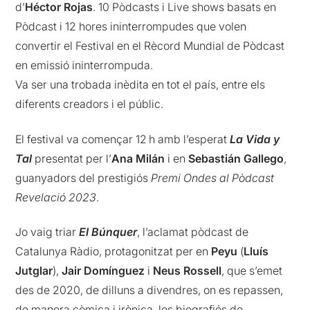
d’
Héctor Rojas
. 10 Pòdcasts i Live shows basats en
Pòdcast i 12 hores ininterrompudes que volen
convertir el Festival en el Rècord Mundial de Pòdcast
en emissió ininterrompuda.
Va ser una trobada inèdita en tot el país, entre els
diferents creadors i el públic.
El festival va començar 12 h amb l’esperat
La Vida y
Tal
presentat per l’
Ana Milán
i en
Sebastián Gallego
,
guanyadors del prestigiós
Premi Ondes al Pòdcast
Revelació 2023
.
Jo vaig triar
El Búnquer
, l’aclamat pòdcast de
Catalunya Ràdio, protagonitzat per en
Peyu
(
Lluís
Jutglar
),
Jair Domínguez
i
Neus Rossell
, que s’emet
des de 2020, de dilluns a divendres, on es repassen,
de manera còmica i irònica, les biografiés de