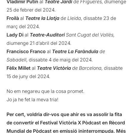
Vladímir Putin
al
Teatre Jardí
de FFigueres, d
iumenge
25 de febrer del 2024.
Froilà
al
Teatre la Llotja
d
e Lleida,
dissabte 23 de
març del 2024.
Lady Di
al
Teatre-Auditori
Sant Cugat del Vallès,
diumenge 21 d’abril del 2024.
Francisco Franco
al
Teatre La Faràndula
de
Sabadell,
dissabte 4 de maig del 2024.
Fèlix Millet
al
Teatre Victòria
de Barcelona,
dissabte
15 de juny del 2024.
No em negareu que la cosa promet.
Jo ja he fet la meva tria!
Per cert, voldria dir-vos que ahir es va assolir la fita
de convertir el Festival Victòria X Pòdcast en Rècord
Mundial de Pòdcast en emissió ininterrompuda. Més