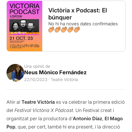
Victòria x Podcast: El
búnquer
No hi ha noves dates confirmades
Una opinió de
Neus Mònico Fernández
22/10/2023 · Teatre Victòria
Ahir al
Teatre Victòria
es va celebrar la primera edició
del
Festival Victòria X Pòdcast.
Un Festival creat i
organitzat per la productora d’
Antonio Díaz
,
El Mago
Pop
, que, per cert, també hi era present, i la direcció