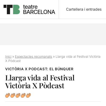
Cartellera i entrades
Inici
»
Espectacles recomanats
»
Llarga vida al Festival Victòria
X Pòdcast
VICTÒRIA X PODCAST: EL BÚNQUER
Llarga vida al Festival
Victòria X Pòdcast