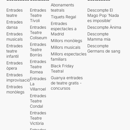
Abonaments
Entrades
Entrades
teatrals
Descompte El
teatre
Teatre
Mago Pop 'Nada
Tiquets Regal
Tívoli
es imposible'
Entrades
Entrades
dansa
Entrades
Descompte Ànima
espectacles a
Teatre
Entrades
Madrid
Descompte
Coliseum
musicals
Mamma mia
Millors monòlegs
Entrades
Entrades
Descompte
Millors musicals
Teatre
teatre
Germans de sang
Millors espectacles
Borràs
infantil
familiars
Entrades
Entrades
Black Friday
Teatre
òpera
Teatral
Romea
Entrades
Guanya entrades
Entrades
improvisació
de teatre gratis -
La
Entrades
concursos
Villarroel
monòlegs
Entrades
Teatre
Condal
Entrades
Teatre
Victòria
Entrades