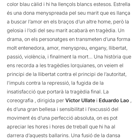
color blau càlid i hi ha llençols blancs estesos. Estrella
és una dona menyspreada pel seu marit que es llança
a buscar l’amor en els braços d’un altre home, però la
gelosia i l’odi del seu marit acabarà en tragèdia. Un
drama, on els personatges en transmeten d’una forma
molt entenedora, amor, menyspreu, engany, llibertat,
passió, violència, i finalment la mort… Una història que
ens recorda a les tragèdies lorquianes, on veiem el
principi de la llibertat contra el principi de l’autoritat,
l’impuls contra la repressió, la fugida de la
insatisfacció que portarà la tragèdia final. La
coreografia , dirigida per
Victor Ullate
i
Eduardo Lao
,
és d’una gran bellesa i sensibilitat i l’excussió del
moviment és d’una perfecció absoluta, on es pot
apreciar les hores i hores de treball que hi ha al
darrera d’aquests ballarins. Una fusió de la dansa