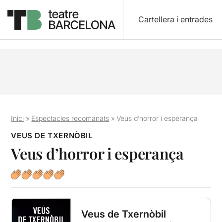
Cartellera i entrades
Inici
»
Espectacles recomanats
»
Veus d’horror i esperança
VEUS DE TXERNÒBIL
Veus d’horror i esperança
Veus de Txernòbil