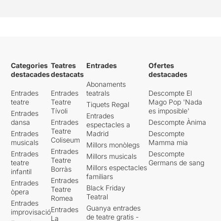
Categories
Teatres
Entrades
Ofertes
destacades
destacats
destacades
Abonaments
Entrades
Entrades
teatrals
Descompte El
teatre
Teatre
Mago Pop 'Nada
Tiquets Regal
Tívoli
es imposible'
Entrades
Entrades
dansa
Entrades
Descompte Ànima
espectacles a
Teatre
Entrades
Madrid
Descompte
Coliseum
musicals
Mamma mia
Millors monòlegs
Entrades
Entrades
Descompte
Millors musicals
Teatre
teatre
Germans de sang
Millors espectacles
Borràs
infantil
familiars
Entrades
Entrades
Black Friday
Teatre
òpera
Teatral
Romea
Entrades
Guanya entrades
Entrades
improvisació
de teatre gratis -
La