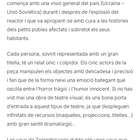
comença amb una visió general del país (Ucraïna –
Unió Soviètica) durant i després de l’explosió del
reactor i que va apropant-se amb cura a les històries
dels petits pobles afectats i sobretot els seus
habitants.
Cada persona, sovint representada amb un gran
titella, té un relat únic i colpidor. Els cinc actors de la
peça manipulen els objectes amb delicadesa i precisió
i fan que de la forma neixi una emoció bategant que
oscil·la entre l’horror tràgic i l’humor innocent. Si no has
vist mai una obra de teatre visual, és una bona porta
d’entrada a aquest tipus de teatre, ja que despleguen
infinitats de recursos (maquetes, projeccions, titelles…)
amb gran sentit dramatúrgic.
Les veus de Txernòbil sens dubte són unes veus que