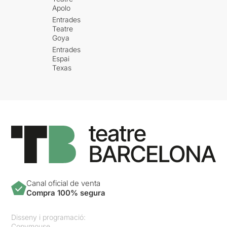
Apolo
Entrades
Teatre
Goya
Entrades
Espai
Texas
Canal oficial de venta
Compra 100% segura
Disseny i programació:
Copymouse