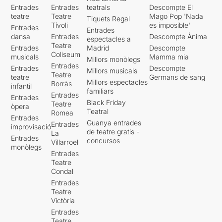
Entrades
Entrades
teatrals
Descompte El
teatre
Teatre
Mago Pop 'Nada
Tiquets Regal
Tívoli
es imposible'
Entrades
Entrades
dansa
Entrades
Descompte Ànima
espectacles a
Teatre
Entrades
Madrid
Descompte
Coliseum
musicals
Mamma mia
Millors monòlegs
Entrades
Entrades
Descompte
Millors musicals
Teatre
teatre
Germans de sang
Millors espectacles
Borràs
infantil
familiars
Entrades
Entrades
Black Friday
Teatre
òpera
Teatral
Romea
Entrades
Guanya entrades
Entrades
improvisació
de teatre gratis -
La
Entrades
concursos
Villarroel
monòlegs
Entrades
Teatre
Condal
Entrades
Teatre
Victòria
Entrades
Teatre