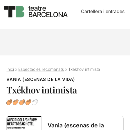
Cartellera i entrades
Inici
»
Espectacles recomanats
»
Txékhov intimista
VANIA (ESCENAS DE LA VIDA)
Txékhov intimista
Vania (escenas de la