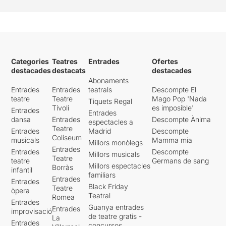
Categories
Teatres
Entrades
Ofertes
destacades
destacats
destacades
Abonaments
Entrades
Entrades
teatrals
Descompte El
teatre
Teatre
Mago Pop 'Nada
Tiquets Regal
Tívoli
es imposible'
Entrades
Entrades
dansa
Entrades
Descompte Ànima
espectacles a
Teatre
Entrades
Madrid
Descompte
Coliseum
musicals
Mamma mia
Millors monòlegs
Entrades
Entrades
Descompte
Millors musicals
Teatre
teatre
Germans de sang
Millors espectacles
Borràs
infantil
familiars
Entrades
Entrades
Black Friday
Teatre
òpera
Teatral
Romea
Entrades
Guanya entrades
Entrades
improvisació
de teatre gratis -
La
Entrades
concursos