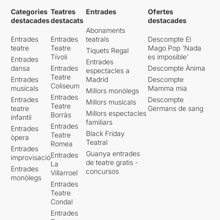
Categories
Teatres
Entrades
Ofertes
destacades
destacats
destacades
Abonaments
Entrades
Entrades
teatrals
Descompte El
teatre
Teatre
Mago Pop 'Nada
Tiquets Regal
Tívoli
es imposible'
Entrades
Entrades
dansa
Entrades
Descompte Ànima
espectacles a
Teatre
Entrades
Madrid
Descompte
Coliseum
musicals
Mamma mia
Millors monòlegs
Entrades
Entrades
Descompte
Millors musicals
Teatre
teatre
Germans de sang
Millors espectacles
Borràs
infantil
familiars
Entrades
Entrades
Black Friday
Teatre
òpera
Teatral
Romea
Entrades
Guanya entrades
Entrades
improvisació
de teatre gratis -
La
Entrades
concursos
Villarroel
monòlegs
Entrades
Teatre
Condal
Entrades