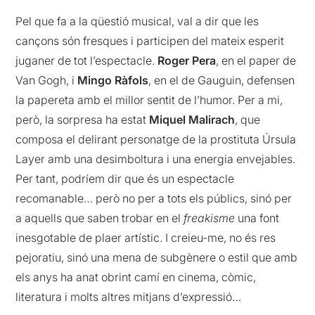
Pel que fa a la qüestió musical, val a dir que les
cançons són fresques i participen del mateix esperit
juganer de tot l’espectacle.
Roger Pera
, en el paper de
Van Gogh, i
Mingo Ràfols
, en el de Gauguin, defensen
la papereta amb el millor sentit de l’humor. Per a mi,
però, la sorpresa ha estat
Miquel Malirach
, que
composa el delirant personatge de la prostituta Úrsula
Layer amb una desimboltura i una energia envejables.
Per tant, podríem dir que és un espectacle
recomanable… però no per a tots els públics, sinó per
a aquells que saben trobar en el
freakisme
una font
inesgotable de plaer artístic. I creieu-me, no és res
pejoratiu, sinó una mena de subgènere o estil que amb
els anys ha anat obrint camí en cinema, còmic,
literatura i molts altres mitjans d’expressió…