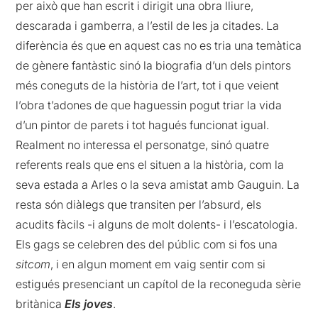
per això que han escrit i dirigit una obra lliure,
descarada i gamberra, a l’estil de les ja citades. La
diferència és que en aquest cas no es tria una temàtica
de gènere fantàstic sinó la biografia d’un dels pintors
més coneguts de la història de l’art, tot i que veient
l’obra t’adones de que haguessin pogut triar la vida
d’un pintor de parets i tot hagués funcionat igual.
Realment no interessa el personatge, sinó quatre
referents reals que ens el situen a la història, com la
seva estada a Arles o la seva amistat amb Gauguin. La
resta són diàlegs que transiten per l’absurd, els
acudits fàcils -i alguns de molt dolents- i l’escatologia.
Els gags se celebren des del públic com si fos una
sitcom
, i en algun moment em vaig sentir com si
estigués presenciant un capítol de la reconeguda sèrie
britànica
Els joves
.