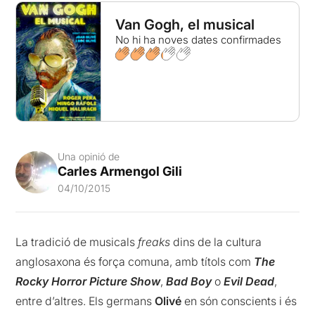
Van Gogh, el musical
No hi ha noves dates confirmades
Una opinió de
Carles Armengol Gili
04/10/2015
La tradició de musicals
freaks
dins de la cultura
anglosaxona és força comuna, amb títols com
The
Rocky Horror Picture Show
,
Bad Boy
o
Evil Dead
,
entre d’altres. Els germans
Olivé
en són conscients i és