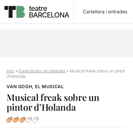
Cartellera i entrades
Inici
»
Espectacles recomanats
»
Musical freak sobre un pintor
d’Holanda
VAN GOGH, EL MUSICAL
Musical freak sobre un
pintor d’Holanda